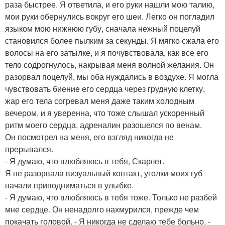
раза быстрее. Я ответила, и его руки нашли мою талию,
мои руки обернулись вокруг его шеи. Легко он погладил
языком мою нижнюю губу, сначала нежный поцелуй
становился более пылким за секунды. Я мягко сжала его
волосы на его затылке, и я почувствовала, как все его
тело содрогнулось, накрывая меня волной желания. Он
разорвал поцелуй, мы оба нуждались в воздухе. Я могла
чувствовать биение его сердца через грудную клетку,
жар его тела согревал меня даже таким холодным
вечером, и я уверенна, что тоже слышал ускоренный
ритм моего сердца, адреналин разошелся по венам.
Он посмотрел на меня, его взгляд никогда не
прерывался.
- Я думаю, что влюбляюсь в тебя, Скарлет.
Я не разорвала визуальный контакт, уголки моих губ
начали приподниматься в улыбке.
- Я думаю, что влюбляюсь в тебя тоже. Только не разбей
мне сердце. Он ненадолго нахмурился, прежде чем
покачать головой. - Я никогда не сделаю тебе больно, -