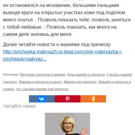
он остановился на мгновение, большими пальцами
выводя круги на открытых участках кожи под подолом
моего платья. - Позволь показать тебе, позволь заняться
с тобой любовью. - Позволь показать, как много на
самом деле значишь для меня.
Далее читайте новости о макияже под прическу
http://pricheska-makiyazh.ru-best.com/vidy-makiyazha-i-
prichesok/makiyaz...
Категории:
Вечерние прически и макияж
,
Игры макияж и прически
,
Сделать макияж
прическу
,
Макияж и прическа в школу
,
Макияж под прическу
,
Макияж и прическа в
салоне
,
Что сначала макияж или прическа
Читайте также