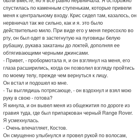
были вместе, но я все равно нервничала. Я осторожно
спустилась по каменным ступенькам, которые привели
меня к центральному входу. Крис сидел там, казалось, он
нервничал так же сильно, как и я. это было
действительно мило. При виде его у меня пересохло во
рту, он был одет в застегнутую на пуговицы белую
рубашку, рукава закатаны до локтей, дополняя ее
обтягивающими черными джинсами.
- Привет, - пробормотала я, и он взглянул на меня, его
глаза расширились, когда он позволил взгляду пройтись
по моему телу, прежде чем вернуться к лицу.
Он встал и подошел ко мне.
- Ты выглядишь потрясающе, - он вздохнул и взял мою
руку в свою - готова?
Я кинула, и он вывел меня из общежития по дороге из
гравия туда, где был припаркован черный Range Rover.
Я усмехнулась.
- Очень впечатляет, Костов.
Он смущенно улыбнулся и провел рукой по волосам,