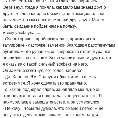
- У тебя есть машина? - Мои глаза расширились.
Он кивнул, тогда я поняла, как мало мы знаем друг о
друге. Было очевидно физическое и эмоциональное
влечение, но мы совсем не знали друг друга. Может
быть, свидание пойдет нам на пользу.
Я ему улыбнулась.
- Очень горячо, - пробормотала я, прикасаясь к
татуировке - ласточке, заметной благодаря расстегнутым
пуговицам его рубашки, он задрожал в ответ, мурашки
появились на его коже. Было удивительным думать, что
я оказываю такой сильный эффект на него.
Он заметно сглотнул, его голос напрягся.
- Да. Хорошо. Эм. Снаружи общежития в шесть
встретимся. Я хочу сделать это правильно.
То, как он подбирал слова, забавляло меня, но он
отвернулся, когда я попыталась поцеловать его. Я
нахмурилась в замешательстве, а он усмехнулся.
- Не хочу, чтобы ты думала, что со мной легко. Я не
целуюсь с девушками, пока мы не сходим на три