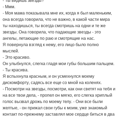
- Ты видишь звезды?
- Ммм.
- Моя мама показывала мне их, когда я был маленьким,
она всегда говорила, что не важно, в какой части мира
ты находишься, ты всегда смотришь на одни и те же
звезды. Она говорила, что падающие звезды - это
ангелы, летающие по раю и смотрящие на нас.
Я повернула взгляд к нему, его лицо было полно
мыслей.
- Это красиво.
Он улыбнулся, слегка гладя мои губы большим пальцем.
- Ты красива.
Я вспыхнула красным, и он усмехнулся моему
дискомфорту, садясь все еще со мной на коленях.
- Посмотри на звезды, посмотри, как они светят на тебя и
на все твои дела, - пропел он мягко, его слегка хриплый
голос вызвал дрожь по моему телу. - Они все были
желтые, - он прижал свои губы к моим, уже знакомый
контакт по-прежнему заставлял мое сердце биться в два