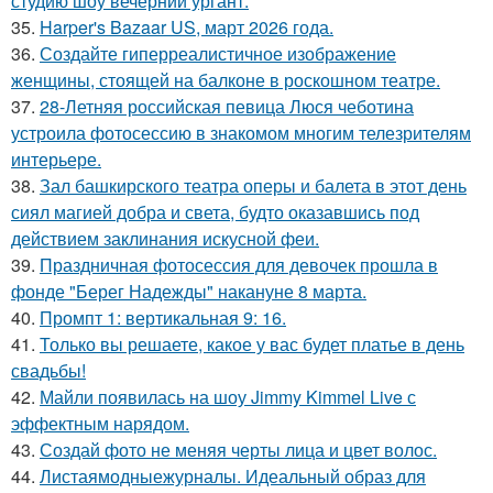
студию шоу вечерний ургант.
35.
Harper's Bazaar US, март 2026 года.
36.
Создайте гиперреалистичное изображение
женщины, стоящей на балконе в роскошном театре.
37.
28-Летняя российская певица Люся чеботина
устроила фотосессию в знакомом многим телезрителям
интерьере.
38.
Зал башкирского театра оперы и балета в этот день
сиял магией добра и света, будто оказавшись под
действием заклинания искусной феи.
39.
Праздничная фотосессия для девочек прошла в
фонде "Берег Надежды" накануне 8 марта.
40.
Промпт 1: вертикальная 9: 16.
41.
Только вы решаете, какое у вас будет платье в день
свадьбы!
42.
Майли появилась на шоу Jimmy Kimmel Live с
эффектным нарядом.
43.
Создай фото не меняя черты лица и цвет волос.
44.
Листаямодныежурналы. Идеальный образ для