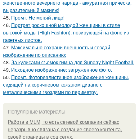
женственного вечернего наряда - аккуратная прическа,
выразительный макияж!
45.
Промт. Не меняй лицо!
46.
Портрет роскошной молодой женщины в стиле
высокой моды (High Fashion), позирующей на фоне из
газетных листов.
47.
Максимально сохрани внешность и создай
изображение по описанию:
48.
За кулисами съемок гимна для Sunday Night Football.
49.
Исходное изображение: загруженное фото.
50.
Промт. Фотореалистичное изображение женщины,
сидящей на коричневом кожаном диване с
металлическими гвоздями по периметру.
Популярные материалы
Работа в MLM, то есть сетевой компании сейчас
неразрывно связана с создание своего контента,
своей страницы в соц сетях.