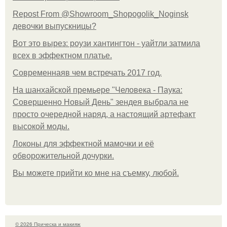
Repost From @Showroom_Shopogolik_Noginsk
девочки выпускницы?
Вот это вырез: роузи хантингтон - уайтли затмила
всех в эффектном платьe.
Современнаяв чем встречать 2017 год.
На шанхайской премьере "Человека - Паука:
Совершенно Новый День" зендея выбрала не
просто очередной наряд, а настоящий артефакт
высокой моды.
Локоны для эффектной мамочки и её
обворожительной дочурки.
Вы можете прийти ко мне на съемку, любой.
© 2026 Прическа и макияж