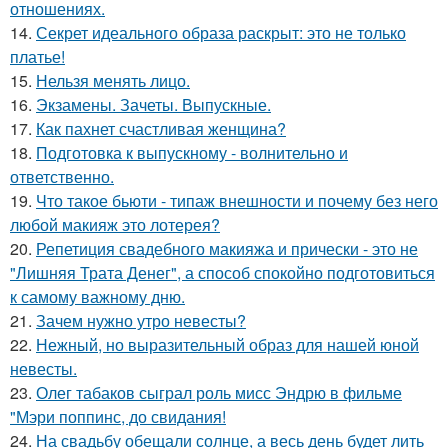
отношениях.
14.
Секрет идеального образа раскрыт: это не только
платье!
15.
Нельзя менять лицо.
16.
Экзамены. Зачеты. Выпускные.
17.
Как пахнет счастливая женщина?
18.
Подготовка к выпускному - волнительно и
ответственно.
19.
Что такое бьюти - типаж внешности и почему без него
любой макияж это лотерея?
20.
Репетиция свадебного макияжа и прически - это не
"Лишняя Трата Денег", а способ спокойно подготовиться
к самому важному дню.
21.
Зачем нужно утро невесты?
22.
Нежный, но выразительный образ для нашей юной
невесты.
23.
Олег табаков сыграл роль мисс Эндрю в фильме
"Мэри поппинс, до свидания!
24.
На свадьбу обещали солнце, а весь день будет лить