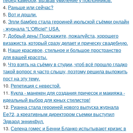
перед камерой, вызвав умиление у поклонников.
4.
Раньше или сейчас?
5.
Вот и дошли.
6.
Элли бамбер стала героиней июльской съёмки онлайн
- журнала "L'Officiel" USA.
7.
Добрый день! Подскажите, пожалуйста, хорошего
визажиста, который сразу делает и прическу свадебную.
8.
Наше красивое, стильное и большое пространство
для вашей красоты.
9.
Что взять на съёмку в студии, чтоб всё прошло гладко
такой вопрос я часто слышу, поэтому решила выложить
пост на эту тему.
10.
Репетиция с невестой.
11.
Кукла - манекен для создания причесок и макияжа -
идеальный выбор для юных стилистов!
12.
Рианна стала героиней нового выпуска журнала
Ee72, а креативным директором съемки выступил
Эдвард эннинфул.
13.
Селена гомес и Бенни Бланко испытывают кризис в