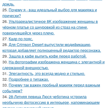
дождь.
25.
Почему я - ваш идеальный выбор для макияжа и
прически?
26.
Ультрареалистичное 8K изображение женщины в
чёрном платье со шнуровкой из страз на спине,
повернувшейся через плечо.
27.
Кадр по пояс.
28.
Для Crimson Desert выпустили модификацию,
которая добавляет полноценный редактор персонажа.
29.
Зашла в кафе выпить кофе перед работой.
30.
На фотографии изображена женщина с элегантной и
сдержанной внешностью.
31.
Элегантность, это всегда модно и стильно.
32.
Подробнее о типажах.
33.
Почему так важен пробный макияж перед важным
событием?
34.
28-Летняя певица Люся чеботина устроила
необычную фотосессию в интерьере, напоминающем