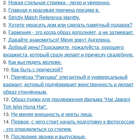
2.
Новая стильная стрижка - легко и уверенно.
3.
Главная и красивая причина поездки в.
4.
Strictly Match Reference Identity.
5.
Хотите украсить дом или сделать памятный подарок?
6.
Гармония - это когда образ дополняет, а не затмевает.
7.
Давайте знакомиться! Меня зовут Ангелина.
8.
Добрый день! Подскажите, пожалуйста, хорошего
визажиста, который сразу делает и прическу свадебную.
9.
Как выглядеть моложе.
10.
Как быть с прической?
11.
Причёска "Ракушка" элегантный и универсальный
вариант, который подчёркивает женственность и делает
образ утончённым.
12.
Образ пуджи для продвижения фильма "Hai Jawani
Toh Ishq Hona Hai".
13.
Не меняя внешность и черты лица.
14.
Первое, с чего стоит начать подготовку к фотосессии
- это определиться со стилем.
15.
Последние звонки и выпускные.