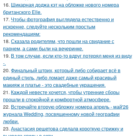
16.
Шикарная доджа кэт на обложке нового номера
британского Elle.
17.
Чтобы фотография выглядела естественно и
искренне, следуйте нескольким простым
рекомендациям:
18.
Сказала родителям, что пошли на свидание с
парнем, а сами были на вечеринке.
19.
В том случае, если кто-то вдруг потерял меня из виду
-.
20.
Финальный штрих, который либо собирает всё в
единый стиль, либо ломает даже самый красивый
макияж и платье - это свадебные украшения.
21.
Каждой невесте хочется, чтобы утренние сборы
прошли в спокойной и комфортной атмосфере.
22.
Встречайте вторую обложку номера апрель - май'26
журнала Wedding, посвященному новой географии
любви.
23.
Анастасия решетова сдeлалa короткую стрижку и
вызвaла спoры в сети.