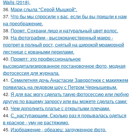
Walls (2018).
36.
Мари слыла "Серой Мышкой".
37.
Что бы мы спросили у вас, если бы вы пришли к нам
на преображение.
38.
Промт. Сохрани лицо и натуральный цвет волос.
39.
На фотографии - высококачественный макро -
портрет в полный рост, снятый на широкой мраморной
лестнице с коваными перилами.
40.
Промпт: это профессиональное
высокодетализированное постановочное фото, модная
фотосессия для журнала.
41.
Семилетняя дочь Анастасии Заворотнюк с макияжем
появилась на ледовом шоу с Петром Чернышевым.
42.
Я для вас могу сделать такую фотосессию или любую
другую по вашему запросу или вы можете сделать сами:
43.
Чем дополнить платье с открытыми плечами.
44.
С_наступающим. Сколько раз я порывалась одеться
в красное - уму не растяжимо.
45.
Изображение - образец: загруженное фото.