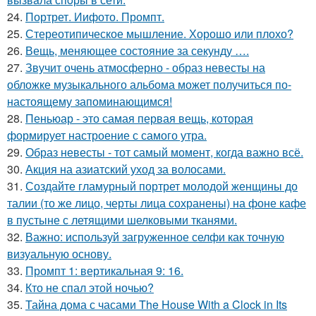
24.
Портрет. Иифото. Промпт.
25.
Стереотипическое мышление. Хорошо или плохо?
26.
Вещь, меняющее состояние за секунду ….
27.
Звучит очень атмосферно - образ невесты на
обложке музыкального альбома может получиться по-
настоящему запоминающимся!
28.
Пеньюар - это самая первая вещь, которая
формирует настроение с самого утра.
29.
Образ невесты - тот самый момент, когда важно всё.
30.
Акция на азиатский уход за волосами.
31.
Создайте гламурный портрет молодой женщины до
талии (то же лицо, черты лица сохранены) на фоне кафе
в пустыне с летящими шелковыми тканями.
32.
Важно: используй загруженное селфи как точную
визуальную основу.
33.
Промпт 1: вертикальная 9: 16.
34.
Кто не спал этой ночью?
35.
Тайна дома с часами The House With a Clock in Its