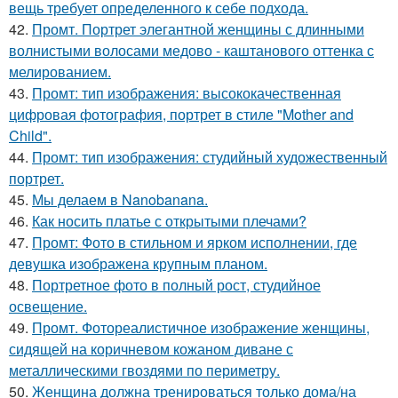
вещь требует определенного к себе подхода.
42.
Промт. Портрет элегантной женщины с длинными
волнистыми волосами медово - каштанового оттенка с
мелированием.
43.
Промт: тип изображения: высококачественная
цифровая фотография, портрет в стиле "Mother and
Child".
44.
Промт: тип изображения: студийный художественный
портрет.
45.
Мы делаем в Nanobanana.
46.
Как носить платье с открытыми плечами?
47.
Промт: Фото в стильном и ярком исполнении, где
девушка изображена крупным планом.
48.
Портретное фото в полный рост, студийное
освещение.
49.
Промт. Фотореалистичное изображение женщины,
сидящей на коричневом кожаном диване с
металлическими гвоздями по периметру.
50.
Женщина должна тренироваться только дома/на