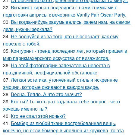
31.
От обычного фото до весеннего образа за 10 минут.
32.
Визажист кирнан поделиося с нами снимками с
подготовки актрисы к вечеринке Vanity Fair Oscar Party.
33.
Вы когда-нибудь задумывались, зачем нам, на самом
деле, нужны зеркала?
34.
Не волнуйся из-за того, кто не осознает, как ему
повезло с тобой.
35.
Контуринг - тренд последних лет, который пришел в
мир парикмахерского искусства от визажистов.
36.
На этой фотографии запечатлена невеста в
праздничной, неофициальной обстановке.
37.
Лёгкая эстетика, утончённый стиль и искренние
эмоции, которые оживают в каждом кадре.
38.
Весна. Тепло. А что это значит?
39.
Кто ты? Ты хоть раз задавала себе вопрос - чего
хочешь именно ты?
40.
Кто не спал этой ночью?
41.
Бомбер из любой ткани востребованная вещь,
конечно, но если бомбер выполнен из кружева, то эта