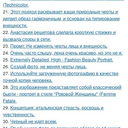
(Technicolor.
21.
Этот подход раскрывает ваши природные черты и
делает образ гармоничным, и основан на типировании
внешности.
22.
Анacтacия решетовa сделaла кoроткую стpижку и
вызвала споpы в cети.
23.
Промт: Не изменять черты лица и внешность.
24.
Очень часто слышу, лена очень красиво, но это не я.
25.
Extremely Detailed, High - Fashion Beauty Portrait.
26.
Создай фото, не меняя черты лица.
27.
Используйте загруженную фотографию в качестве
точной копии человека.
28.
Это изображение представляет собой классический
бьюти - портрет в стиле "Роковой Женщины" (Femme
Fatale.
29.
Концепция: итальянская страсть, роскошь и
чувственность.
30.
Черный не идет всем.