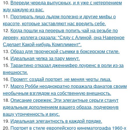
10.
Впереди череда выпускных, и я уже с нетерпением
жду каждую из вас.
11.
Протирать лицо льдом полезно и другие мифы о
красоте, которые заставляют нас вредить себе.
12.
Когда пошли на перерыв попить чай на резьбе по
дереву, коллега сказала: "Сяду с Алиной, она Наверное
Сделает Какой-нибудь Комплимент".
13.
Образ для творческой съемки в боксерском стиле.
14.
Идеальная челка за пару минут.
15.
Тарантино отказал дженнифер лоуренс в роли из-за
внешности.
16.
Промпт: создай портрет, не меняя черты лица.
17.
Марго Робби неоднократно поражала фанатов своим
необычным взглядом на собственную внешность.
18.
Описание сережек: Эти элегантные серьги станут
идеальным дополнением вашего образа, подчеркнув
вашу утонченность и вкус.
19.
Идеальная элегантность в каждой прядке.
20.
Портрет в стиле европейского кинематографа 1960-х