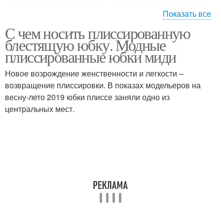
Показать все
С чем носить плиссированную
Юбка с запахом
Юбки с запахом
блестящую юбку. Модные
плиссированные юбки миди
Новое возрождение женственности и легкости –
возвращение плиссировки. В показах модельеров на
Образа с юбками
Стильные юбки
весну-лето 2019 юбки плиссе заняли одно из
центральных мест.
Тенденции в юбках
Длинные юбки
Юбка с люрексом
Юбка с пайетками