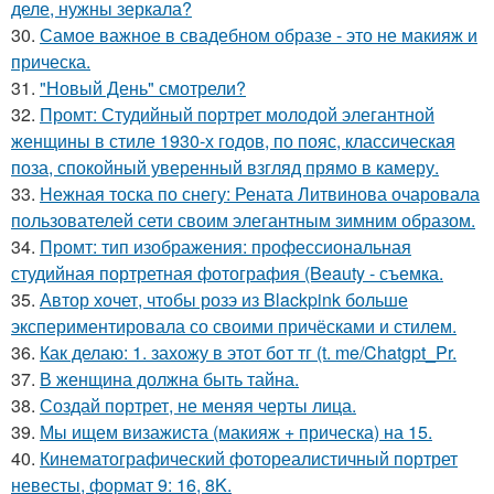
деле, нужны зеркала?
30.
Самое важное в свадебном образе - это не макияж и
прическа.
31.
"Новый День" смотрели?
32.
Промт: Студийный портрет молодой элегантной
женщины в стиле 1930-х годов, по пояс, классическая
поза, спокойный уверенный взгляд прямо в камеру.
33.
Нежная тоска по снегу: Рената Литвинова очаровала
пользователей сети своим элегантным зимним образом.
34.
Промт: тип изображения: профессиональная
студийная портретная фотография (Beauty - съемка.
35.
Автор хочет, чтобы розэ из Blackpink больше
экспериментировала со своими причёсками и стилем.
36.
Как делаю: 1. захожу в этот бот тг (t. me/Chatgpt_Pr.
37.
В женщина должна быть тайна.
38.
Создай портрет, не меняя черты лица.
39.
Мы ищем визажиста (макияж + прическа) на 15.
40.
Кинематографический фотореалистичный портрет
невесты, формат 9: 16, 8K.