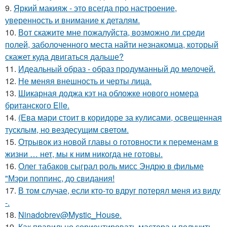
9.
Яркий макияж - это всегда про настроение,
уверенность и внимание к деталям.
10.
Вот скажите мне пожалуйста, возможно ли среди
полей, заболоченного места найти незнакомца, который
скажет куда двигаться дальше?
11.
Идеальный образ - образ продуманный до мелочей.
12.
Не меняя внешность и черты лица.
13.
Шикарная доджа кэт на обложке нового номера
британского Elle.
14.
(Ева мари стоит в коридоре за кулисами, освещенная
тусклым, но вездесущим светом.
15.
Отрывок из новой главы о готовности к переменам в
жизни … нет, мы к ним никогда не готовы.
16.
Олег табаков сыграл роль мисс Эндрю в фильме
"Мэри поппинс, до свидания!
17.
В том случае, если кто-то вдруг потерял меня из виду
-.
18.
Ninadobrev@Mystic_House.
19.
Как правильно сориентировать мастера и получить