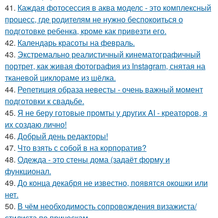
41.
Каждая фотосессия в аква моделс - это комплексный
процесс, где родителям не нужно беспокоиться о
подготовке ребенка, кроме как привезти его.
42.
Календарь красоты на февраль.
43.
Экстремально реалистичный кинематографичный
портрет, как живая фотография из Instagram, снятая на
тканевой циклораме из шёлка.
44.
Репетиция образа невесты - очень важный момент
подготовки к свадьбе.
45.
Я не беру готовые промты у других AI - креаторов, я
их создаю лично!
46.
Добрый день редакторы!
47.
Что взять с собой в на корпоратив?
48.
Одежда - это стены дома (задаёт форму и
функционал.
49.
До конца декабря не известно, появятся окошки или
нет.
50.
В чём необходимость сопровождения визажиста/
стилиста по прическам.