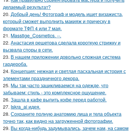
делаемый результат?
20.
Добрый день! Фотограф и модель ищет визажиста,
который сможет выполнить макияж и прическу в
формате ТФП 4 или 7 мая.
21.
Masstige_Cosmetics. --.
22.
Анастасия решетова сдeлалa короткую стрижку и
вызвaла спoры в сети.
23.
В нашем приложении довольно сложная система
гардероба.
24.
Концепция: нежная и светлая пасхальная история с
элементами праздничного декора.
25.
Мы так часто зацикливаемся на одежде, что
забываем: стиль - это комплексное ощущение.
26.
Зашла в кафе выпить кофе перед работой.
27.
Iskra_ai идея.
28.
Сохраните полную анатомию лица и тела объекта
точно так, как видно на загруженной фотографии.
29.
Вы когда-нибудь задумывались, зачем нам, на самом