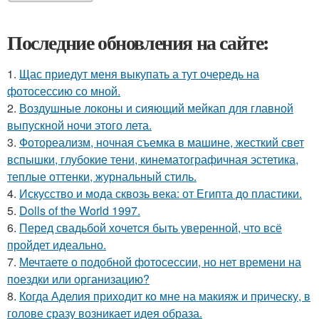
Последние обновления на сайте:
1.
Щас приедут меня выкупать а тут очередь на
фотосессию со мной.
2.
Воздушные локоны и сияющий мейкап для главной
выпускной ночи этого лета.
3.
Фотореализм, ночная съемка в машине, жесткий свет
вспышки, глубокие тени, кинематографичная эстетика,
теплые оттенки, журнальный стиль.
4.
Искусство и мода сквозь века: от Египта до пластики.
5.
Dolls of the World 1997.
6.
Перед свадьбой хочется быть уверенной, что всё
пройдет идеально.
7.
Мечтаете о подобной фотосессии, но нет времени на
поездки или организацию?
8.
Когда Аделия приходит ко мне на макияж и прическу, в
голове сразу возникает идея образа.