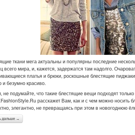
ящие ткани мега актуальны и популярны последние нескол
ц всего мира, и, кажется, задержатся там надолго. Очарова
ивающиеся платья и брюки, роскошные блестящие пиджаки и
о и безумно красиво.
и, не подумайте, что такие блестящие вещи подходят тольк
XFashionStyle.Ru расскажет Вам, как и с чем можно носить 
тно, элегантно, не превращаясь при этом в новогоднюю ёлк
ь дальше →