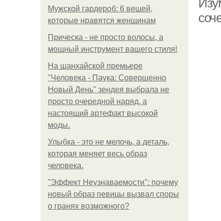
Изу
Мужской гардероб: 6 вещей,
соч
которые нравятся женщинам
Прическа - не просто волосы, а
мощный инструмент вашего стиля!
На шанхайской премьере
"Человека - Паука: Совершенно
Новый День" зендея выбрала не
просто очередной наряд, а
настоящий артефакт высокой
моды.
Улыбка - это не мелочь, а деталь,
которая меняет весь образ
человека.
"Эффект Неузнаваемости": почему
новый образ певицы вызвал споры
о гранях возможного?