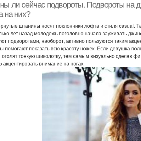
ны ли сейчас подвороты. Подвороты на дж
а на них?
рнутые штанины носят поклонники лофта и стиля casual. Та
лько лет назад молодежь поголовно начала зауживать джин
уют подворотами, наоборот, активно пользуются таким акц
ы помогают показать всю красоту ножек. Если девушка пол
 оголят тонкую щиколотку, тем самым визуально сделав фи
б акцентировать внимание на ногах.