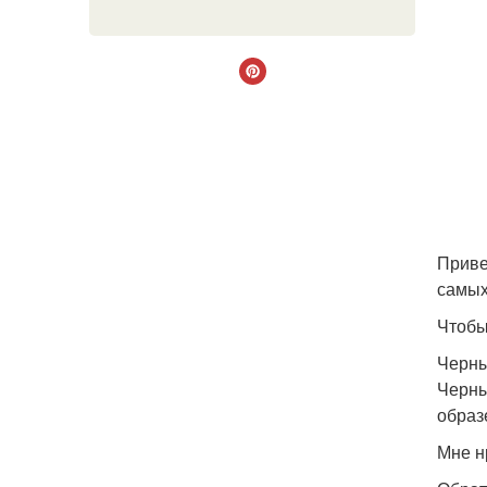
Приве
самых
Чтобы
Черн
Черны
образе
Мне н