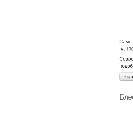
Само 
на 10
Совре
подоб
читат
Бле