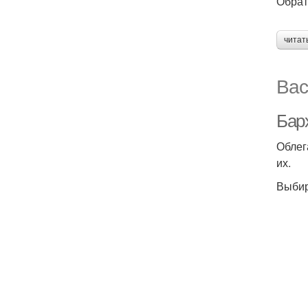
Обрат
читат
Вас
Бар
Облег
их.
Выбир