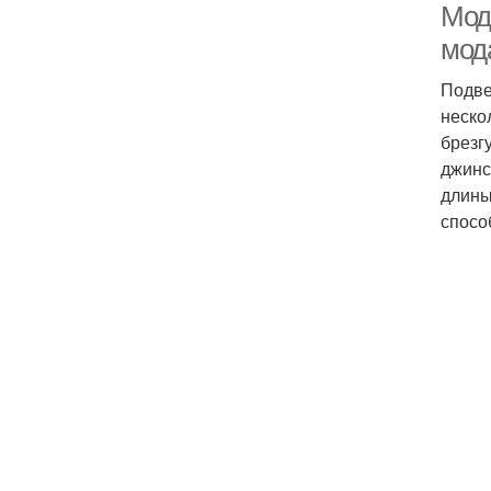
Мод
мод
Подве
неско
брезг
джинс
длины
спосо