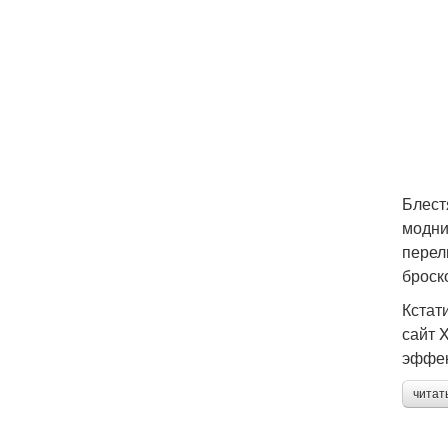
Блест
модни
перел
броск
Кстат
сайт 
эффек
читат