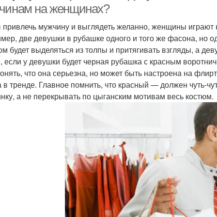
чинам на женщинах?
 привлечь мужчину и выглядеть желанно, женщины играют н
мер, две девушки в рубашке одного и того же фасона, но од
ом будет выделяться из толпы и притягивать взгляды, а деву
, если у девушки будет черная рубашка с красным воротничк
понять, что она серьезна, но может быть настроена на флир
а в тренде. Главное помнить, что красный — должен чуть-чу
нку, а не перекрывать по цыганским мотивам весь костюм.