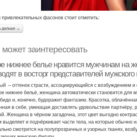
 привлекательных фасонов стоит отметить:
ь дальше →
 может заинтересовать
ое нижнее белье нравится мужчинам на ж
водят в восторг представителей мужского
ый – оттенок страсти, ассоциирующийся с возбуждением и
ое нижнее бельё, женщина автоматически становится для 
ибидо и, конечно, будоражит фантазию. Красотка, облачённа
нная в себе, умеющая доставлять удовольствие партнёру, 
й. Женщина в чёрном загадочна, этот цвет выгодно контрас
 выделяет и подчёркивает части тела, на которые обычно н
ально смотрится на полупрозрачных и узорных тканях, во
ающих женскую фигуру.