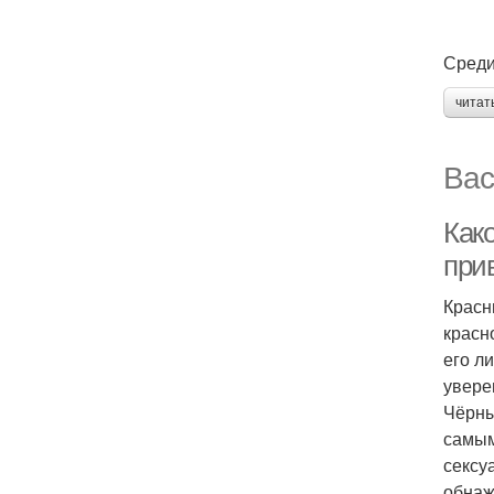
Среди
читат
Вас
Как
при
Красн
красн
его л
увере
Чёрны
самым
сексу
обнаж