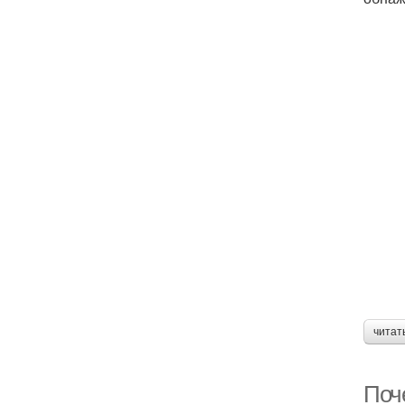
читат
Поч