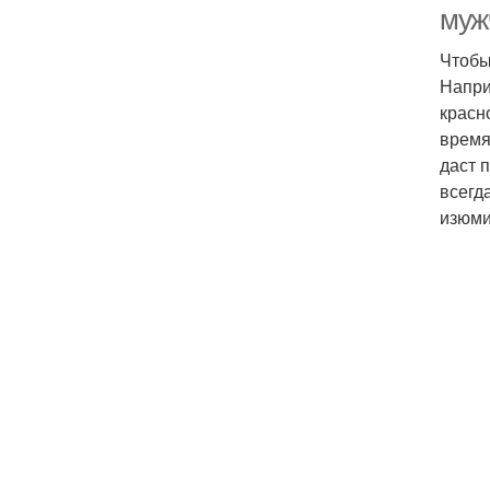
муж
Чтобы
Напри
красн
время
даст 
всегд
изюми