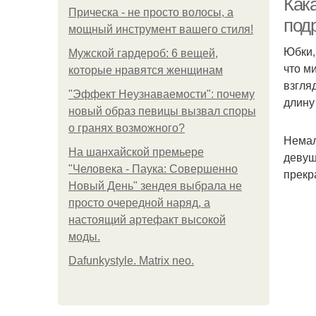
Как
Прическа - не просто волосы, а
под
мощный инструмент вашего стиля!
Юбки,
Мужской гардероб: 6 вещей,
что м
которые нравятся женщинам
взгля
"Эффект Неузнаваемости": почему
длину
новый образ певицы вызвал споры
о гранях возможного?
Немал
На шанхайской премьере
девуш
"Человека - Паука: Совершенно
прекр
Новый День" зендея выбрала не
просто очередной наряд, а
настоящий артефакт высокой
моды.
Dafunkystyle. Matrix neo.