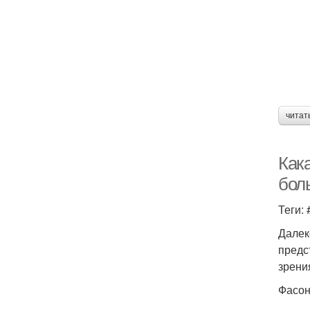
читат
Как
бол
Теги:
Далек
предс
зрени
Фасон