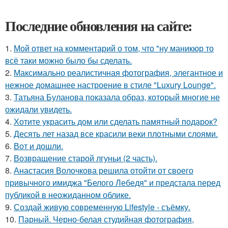
Последние обновления на сайте:
1.
Мой ответ на комментарий о том, что "ну маникюр то
всё таки можно было бы сделать.
2.
Максимально реалистичная фотография, элегантное и
нежное домашнее настроение в стиле "Luxury Lounge".
3.
Татьяна Буланова показала образ, который многие не
ожидали увидеть.
4.
Хотите украсить дом или сделать памятный подарок?
5.
Десять лет назад все красили веки плотными слоями.
6.
Вот и дошли.
7.
Возвращение старой лгуньи (2 часть).
8.
Анастасия Волочкова решила отойти от своего
привычного имиджа "Белого Лебедя" и предстала перед
публикой в неожиданном облике.
9.
Создай живую современную Lifestyle - съёмку.
10.
Парный. Черно-белая студийная фотография,