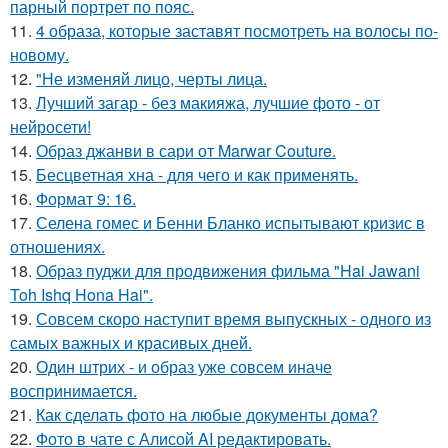
парный портрет по пояс.
11.
4 образа, которые заставят посмотреть на волосы по-
новому.
12.
"Не изменяй лицо, черты лица.
13.
Лучший загар - без макияжа, лучшие фото - от
нейросети!
14.
Образ джанви в сари от Marwar Couture.
15.
Бесцветная хна - для чего и как применять.
16.
Формат 9: 16.
17.
Селена гомес и Бенни Бланко испытывают кризис в
отношениях.
18.
Образ пуджи для продвижения фильма "Hai Jawani
Toh Ishq Hona Hai".
19.
Совсем скоро наступит время выпускных - одного из
самых важных и красивых дней.
20.
Один штрих - и образ уже совсем иначе
воспринимается.
21.
Как сделать фото на любые документы дома?
22.
Фото в чате с Алисой AI редактировать.