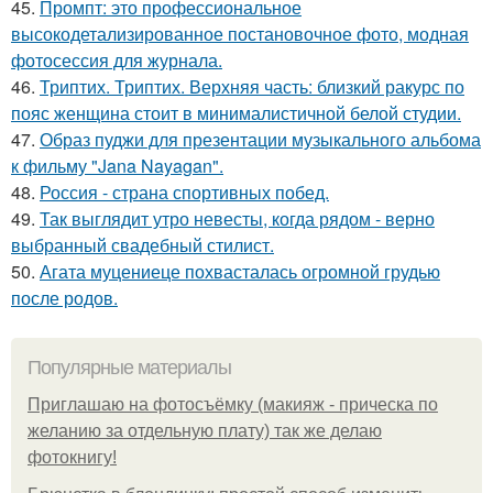
45.
Промпт: это профессиональное
высокодетализированное постановочное фото, модная
фотосессия для журнала.
46.
Триптих. Триптих. Верхняя часть: близкий ракурс по
пояс женщина стоит в минималистичной белой студии.
47.
Образ пуджи для презентации музыкального альбома
к фильму "Jana Nayagan".
48.
Россия - страна спортивных побед.
49.
Так выглядит утро невесты, когда рядом - верно
выбранный свадебный стилист.
50.
Агата муцениеце похвасталась огромной грудью
после родов.
Популярные материалы
Приглашаю на фотосъёмку (макияж - прическа по
желанию за отдельную плату) так же делаю
фотокнигу!