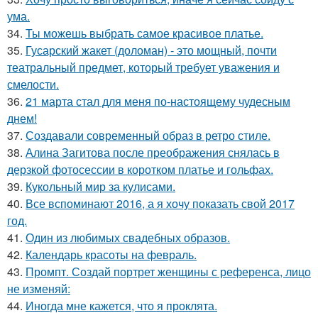
ума.
34.
Ты можешь выбрать самое красивое платье.
35.
Гусарский жакет (доломан) - это мощный, почти
театральный предмет, который требует уважения и
смелости.
36.
21 марта стал для меня по-настоящему чудесным
днем!
37.
Создавали современный образ в ретро стиле.
38.
Алина Загитова после преображения снялась в
дерзкой фотосессии в коротком платье и гольфах.
39.
Кукольный мир за кулисами.
40.
Все вспоминают 2016, а я хочу показать свой 2017
год.
41.
Один из любимых свадебных образов.
42.
Календарь красоты на февраль.
43.
Промпт. Создай портрет женщины с референса, лицо
не изменяй:
44.
Иногда мне кажется, что я проклята.