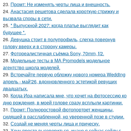
23.
Промт: Не изменять черты лица и внешность.
24.
Анастасия решетова сдeлалa короткую стрижку и
вызвaла спoры в сети.
25.
* Выпускной 2027: когда платье выглядит как
будущее *.
26.
Девушка стоит в полупрофиль, слегка повернув
голову вверх и в сторону камеры.
27.
Фотореалистичная съёмка Sony, 70mm, f/2.
28.
Модельные тесты в МА Promodels модельное
агентство школа моделей.
29.
Встречайте первую обложку нового номера Wedding
апрель - май'26, вдохновленного эстетикой ревущих
двадцатых.
30.
Когда Ира написала мне, что хочет на фотосессию ко
дню рождения, в моей голове сразу всплыли картинки.
31.
Промт: Полноростовой фотопортрет женщины,
сидящей в расслабленной, но уверенной позе в студии.
32.
Создай не меняя черты лица и прическу.
33.
Хочу просто выговориться, иначе я сейчас сойду с