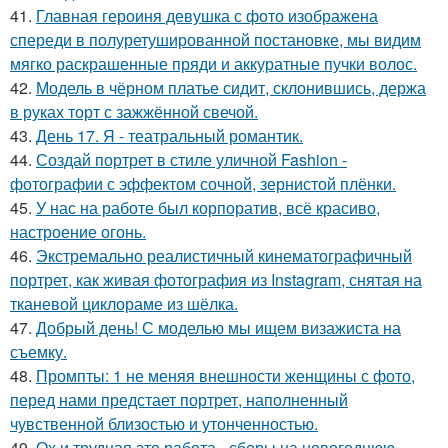
41.
Главная героиня девушка с фото изображена
спереди в полуретушированной постановке, мы видим
мягко раскрашенные пряди и аккуратные пучки волос.
42.
Модель в чёрном платье сидит, склонившись, держа
в руках торт с зажжённой свечой.
43.
День 17. Я - театральный романтик.
44.
Создай портрет в стиле уличной Fashion -
фотографии с эффектом сочной, зернистой плёнки.
45.
У нас на работе был корпоратив, всё красиво,
настроение огонь.
46.
Экстремально реалистичный кинематографичный
портрет, как живая фотография из Instagram, снятая на
тканевой циклораме из шёлка.
47.
Добрый день! С моделью мы ищем визажиста на
съемку.
48.
Промпты: 1 не меняя внешности женщины с фото,
перед нами предстает портрет, наполненный
чувственной близостью и утонченностью.
49.
Ох и трудная это работа - сборы на новогоднюю