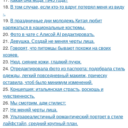
18.
В том случае, если кто-то вдруг потерял меня из виду
-.
19.
В праздничные дни молодежь Китая любит
наряжаться в национальные костюмы.
20.
Фото в чате с Алисой AI редактировать.
21.
Девушка. Создай не меняя черты лица.
22.
Говорят, что питомцы бывают похожи на своих
хозяев.
23.
Нюд, сияние кожи, гладкий пучок.
24.
Отредактировала фото из паспорта: подобрала стиль
одежды, легкий повседневный макияж, прическу
оставила, чтоб было минимум изменений.
25.
Концепция: итальянская страсть, роскошь и
чувственность.
26.
Мы смотрим. адм стилист:
27.
Не меняй черты лица.
28.
Ультрареалистичный романтический портрет в стиле
лайфстайл, средний крупный план.