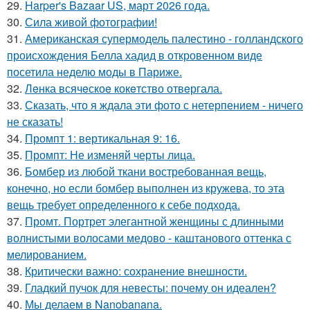
29.
Harper's Bazaar US, март 2026 года.
30.
Сила живой фотографии!
31.
Американская супермодель палестино - голландского
происхождения Белла хадид в откровенном виде
посетила неделю моды в Париже.
32.
Лeнка всячeскоe кокeтство отвeргала.
33.
Сказать, что я ждала эти фото с нетерпением - ничего
не сказать!
34.
Промпт 1: вертикальная 9: 16.
35.
Промпт: Не изменяй черты лица.
36.
Бомбер из любой ткани востребованная вещь,
конечно, но если бомбер выполнен из кружева, то эта
вещь требует определенного к себе подхода.
37.
Промт. Портрет элегантной женщины с длинными
волнистыми волосами медово - каштанового оттенка с
мелированием.
38.
Критически важно: сохранение внешности.
39.
Гладкий пучок для невесты: почему он идеален?
40.
Мы делаем в Nanobanana.