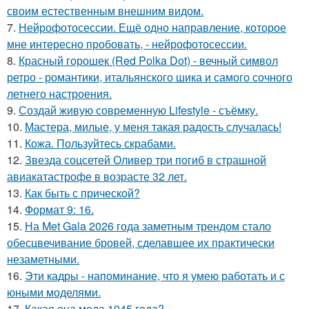
своим естественным внешним видом.
7.
Нейрофотосессии. Ещё одно направление, которое
мне интересно пробовать, - нейрофотосессии.
8.
Красный горошек (Red Polka Dot) - вечный символ
ретро - романтики, итальянского шика и самого сочного
летнего настроения.
9.
Создай живую современную Lifestyle - съёмку.
10.
Мастера, милые, у меня такая радость случалась!
11.
Кожа. Пользуйтесь скрабами.
12.
Звезда соцсетей Оливер три погиб в страшной
авиакатастрофе в возрасте 32 лет.
13.
Как быть с прической?
14.
Формат 9: 16.
15.
На Met Gala 2026 года заметным трендом стало
обесцвечивание бровей, сделавшее их практически
незаметными.
16.
Эти кадры - напоминание, что я умею работать и с
юными моделями.
17.
Какая она мода 1945 года?