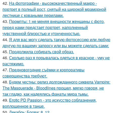
42.
На фотографии - высококачественный макро -
портрет в полный рост, снятый на широкой мраморной
лестнице с коваными перилами.
43.
Промпты: 1 не меняя внешности женщины с фото,
перед нами предстает портрет, наполненный
чувственной близостью и утонченностью.
44.
Я для вас могу сделать такую фотосессию или любую
другую по вашему запросу или вы можете сделать сами:
45.
Продолжила собирать свой образ.
46.
Сколько раз я порывалась одеться в красное - уму не
растяжимо.
47.
Предновогодние съёмки и корпоративы
совершенства требуют.
48.
Будем честны: релиз долгожданного сиквела Vampire:
The Masquerade - Bloodlines прошел, мягко говоря, не
так гладко, как надеялись фанаты мира тьмы.
49.
Erotic PD Passion - это искусство соблазнения,
воплощенное в танце.
50.
Декабрь: Брови: 8. 12.