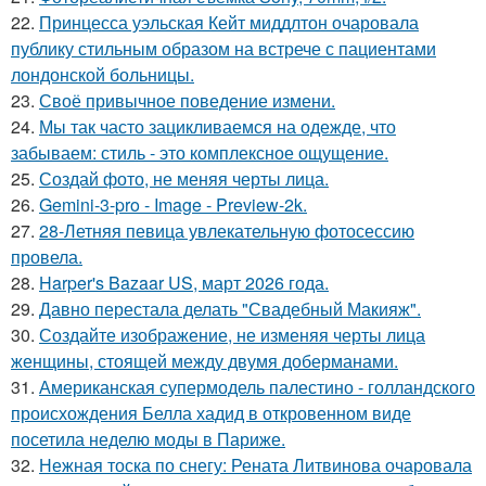
22.
Принцесса уэльская Кейт миддлтон очаровала
публику стильным образом на встрече с пациентами
лондонской больницы.
23.
Своё привычное поведение измени.
24.
Мы так часто зацикливаемся на одежде, что
забываем: стиль - это комплексное ощущение.
25.
Создай фото, не меняя черты лица.
26.
Gemini-3-pro - Image - Preview-2k.
27.
28-Летняя певица увлекательную фотосессию
провела.
28.
Harper's Bazaar US, март 2026 года.
29.
Давно перестала делать "Свадебный Макияж".
30.
Создайте изображение, не изменяя черты лица
женщины, стоящей между двумя доберманами.
31.
Американская супермодель палестино - голландского
происхождения Белла хадид в откровенном виде
посетила неделю моды в Париже.
32.
Нежная тоска по снегу: Рената Литвинова очаровала