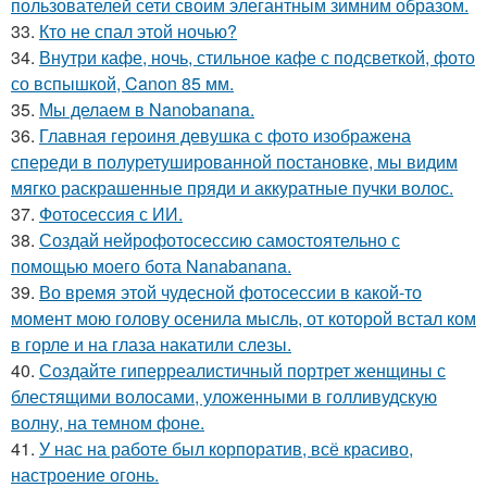
пользователей сети своим элегантным зимним образом.
33.
Кто не спал этой ночью?
34.
Внутри кафе, ночь, стильное кафе с подсветкой, фото
со вспышкой, Canon 85 мм.
35.
Мы делаем в Nanobanana.
36.
Главная героиня девушка с фото изображена
спереди в полуретушированной постановке, мы видим
мягко раскрашенные пряди и аккуратные пучки волос.
37.
Фотосессия с ИИ.
38.
Создай нейрофотосессию самостоятельно с
помощью моего бота Nanabanana.
39.
Во время этой чудесной фотосессии в какой-то
момент мою голову осенила мысль, от которой встал ком
в горле и на глаза накатили слезы.
40.
Создайте гиперреалистичный портрет женщины с
блестящими волосами, уложенными в голливудскую
волну, на темном фоне.
41.
У нас на работе был корпоратив, всё красиво,
настроение огонь.