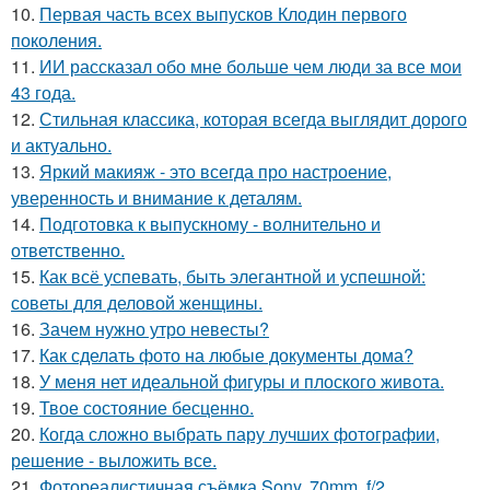
10.
Первая часть всех выпусков Клодин первого
поколения.
11.
ИИ рассказал обо мне больше чем люди за все мои
43 года.
12.
Стильная классика, которая всегда выглядит дорого
и актуально.
13.
Яркий макияж - это всегда про настроение,
уверенность и внимание к деталям.
14.
Подготовка к выпускному - волнительно и
ответственно.
15.
Как всё успевать, быть элегантной и успешной:
советы для деловой женщины.
16.
Зачем нужно утро невесты?
17.
Как сделать фото на любые документы дома?
18.
У меня нет идеальной фигуры и плоского живота.
19.
Твое состояние бесценно.
20.
Когда сложно выбрать пару лучших фотографии,
решение - выложить все.
21.
Фотореалистичная съёмка Sony, 70mm, f/2.