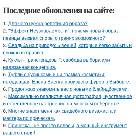
Последние обновления на сайте:
1.
Для чего нужна репетиция образа?
2.
"Эффект Неузнаваемости": почему новый образ
певицы вызвал споры о гранях возможного?
3.
Свадьба на природе: 5 вещей, которые легко забыть и
сложно исправить.
4.
Куклы - трансгендеры *: свобода выбора или
навязанная концепция.
5.
Туфли с бусинками и ни грамма косметики:
похудевшая Елена Ваенга произвела фурор в Выборге.
6.
Продолжаю знакомить вас с новыми блайндбоксами.
7.
Максимально реалистичная фотография, чувственное
и естественное настроение на морском побережье.
8.
Многие знают меня как свадебного визажиста и
мастера по прическам.
9.
Прическа - не просто волосы, а мощный инструмент
вашего стиля!