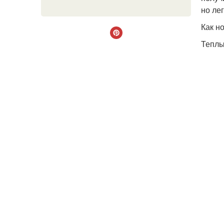
но ле
Как н
Теплы