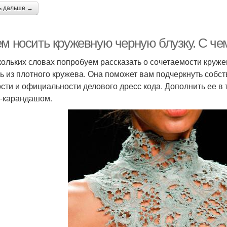
ь дальше →
ем носить кружевную черную блузку. С че
кольких словах попробуем рассказать о сочетаемости круж
ь из плотного кружева. Она поможет вам подчеркнуть собс
ости и официальности делового дресс кода. Дополнить ее в
-карандашом.