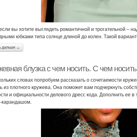
 если вы хотите выглядеть романтичной и трогательной – н
дными юбками типа солнце длиной до колен. Такой вариант
ь дальше →
жевная блузка с чем носить. С чем носит
кольких словах попробуем рассказать о сочетаемости круж
ь из плотного кружева. Она поможет вам подчеркнуть собс
ости и официальности делового дресс кода. Дополнить ее в
-карандашом.