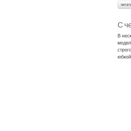
читат
С ч
В нес
модел
строг
юбкой