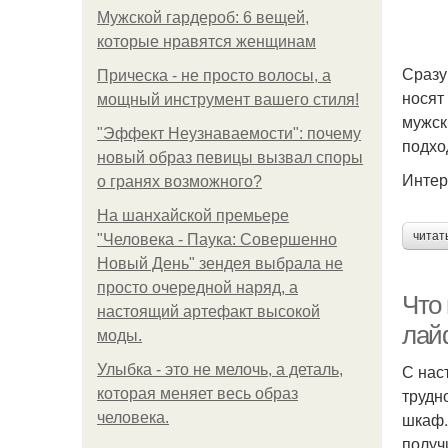
Мужской гардероб: 6 вещей,
которые нравятся женщинам
Сразу
Прическа - не просто волосы, а
носят
мощный инструмент вашего стиля!
мужск
"Эффект Неузнаваемости": почему
подхо
новый образ певицы вызвал споры
Интер
о гранях возможного?
На шанхайской премьере
читат
"Человека - Паука: Совершенно
Новый День" зендея выбрала не
просто очередной наряд, а
Что 
настоящий артефакт высокой
лай
моды.
С нас
Улыбка - это не мелочь, а деталь,
трудн
которая меняет весь образ
шкаф.
человека.
получ