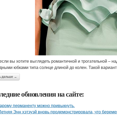
 если вы хотите выглядеть романтичной и трогательной – н
дными юбками типа солнце длиной до колен. Такой вариант
ь дальше →
ледние обновления на сайте:
тарому перманенту можно привыкнуть.
Летняя Энн хэтэуэй вновь продемонстрировала, что береме