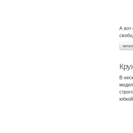
А вот
свобо
читат
Кру
В нес
модел
строг
юбкой