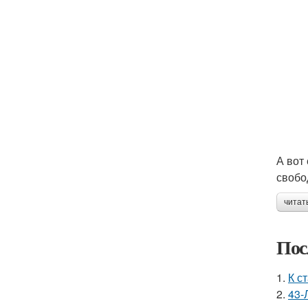
А вот
свобо
читат
Пос
1.
К с
2.
43-