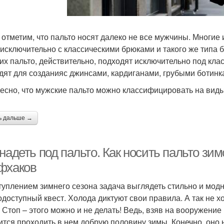
 отметим, что пальто носят далеко не все мужчины. Многие 
 исключительно с классическими брюками и такого же типа 
их пальто, действительно, подходят исключительно под клас
дят для созданияс джинсами, кардиганами, грубыми ботинк
есно, что мужские пальто можно классифицировать на виды 
ь дальше →
надеть под пальто. Как носить пальто зим
фхаков
туплением зимнего сезона задача выглядеть стильно и модн
одоступный квест. Холода диктуют свои правила. А так не 
 Стоп – этого можно и не делать! Ведь, взяв на вооружение
ится проходить в нем добрую половину зимы. Конечно, оно