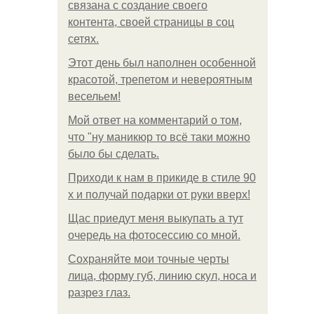
связана с создание своего
контента, своей страницы в соц
сетях.
Этот день был наполнен особенной
красотой, трепетом и невероятным
весельем!
Мой ответ на комментарий о том,
что "ну маникюр то всё таки можно
было бы сделать.
Приходи к нам в прикиде в стиле 90
х и получай подарки от руки вверх!
Щас приедут меня выкупать а тут
очередь на фотосессию со мной.
Сохраняйте мои точные черты
лица, форму губ, линию скул, носа и
разрез глаз.