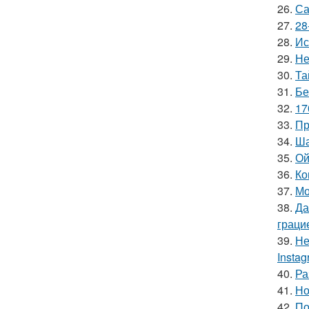
26.
Са
27.
28
28.
Ис
29.
Не
30.
Та
31.
Бе
32.
17
33.
Пр
34.
Ша
35.
Ой
36.
Ко
37.
Мо
38.
Да
граци
39.
Не
Insta
40.
Ра
41.
Но
42.
По