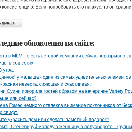
ю консистенцию. Если попробовать его на вкус, то он срав
ь дальше →
ледние обновления на сайте:
ота в MLM, то есть сетевой компании сейчас неразрывно свя
ицы в соц сетях.
0 утра.
дничок" у малыша - один из самых удивительных элементов 
красная невеста, сияющая и счастливая.
ни Суини покорила гостей образом на вечеринке Variety Po
ьше или сейчас?
ена Гомес немного отвлекла внимание поклонников от бе
р свифт.
ите украсить дом или сделать памятный подарок?
омт}. Сгенерируй молодую женщину в полуобороте - крупны