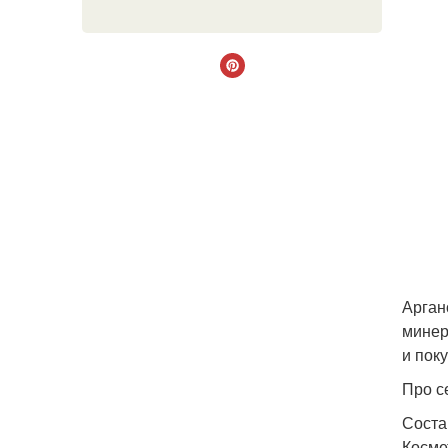
Арган
минер
и пок
Про с
Соста
Косме