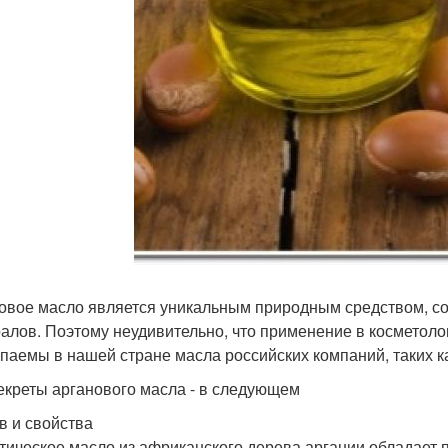
овое масло является уникальным природным средством, со
алов. Поэтому неудивительно, что применение в косметолог
упаемы в нашей стране масла российских компаний, таких как
екреты арганового масла - в следующем
в и свойства
тическое масло из африканского дерева аргании обладает