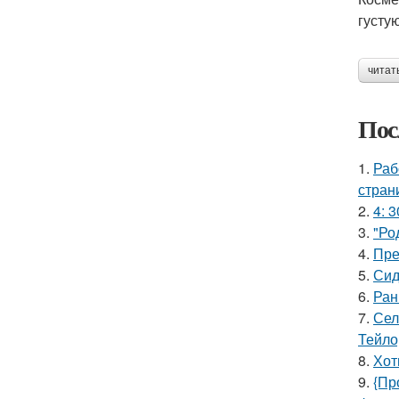
густу
читат
Пос
1.
Раб
стран
2.
4: 3
3.
"Ро
4.
Пре
5.
Сид
6.
Ран
7.
Сел
Тейло
8.
Хот
9.
{Пр