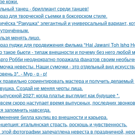
ре кожи.
льный танец - бриллиант среди танцев!
раз для творческой съемки в боксерском стиле.
ичёска "Ракушка" элегантный и универсальный вариант, ко
 утончённым.
льзя менять лицо.
раз пуджи для продвижения фильма "Hai Jawani Toh Ishq Ho
о такое бьюти - типаж внешности и почему без него любой 
рго Робби неоднократно поражала фанатов своим необычн
мочка невесты. Наши сумочки - это отдельный вид искусств
овень 3*. - Мур - р - р!
к правильно сориентировать мастера и получить делаемый 
вушка. Создай не меняя черты лица.
Выпускной 2027: когда платье выглядит как будущее *.
всем скоро наступает время выпускных, последних звонков
ся запомнить навсегда.
менение билла каулиц во внешности и карьера.
нцепция: итальянская страсть, роскошь и чувственность.
 этой фотографии запечатлена невеста в праздничной, не