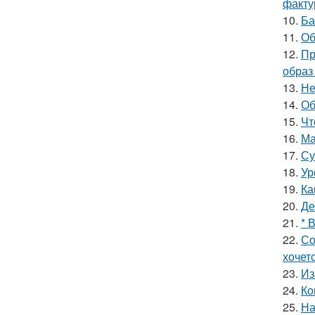
факту
10.
Ба
11.
Об
12.
Пр
образ
13.
Не
14.
Об
15.
Чт
16.
Ма
17.
Су
18.
Ур
19.
Ка
20.
Де
21.
* 
22.
Со
хочет
23.
Из
24.
Ко
25.
На