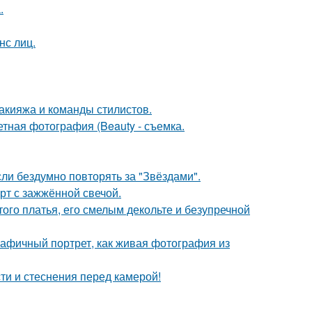
.
нс лиц.
макияжа и команды стилистов.
тная фотография (Beauty - съемка.
ли бездумно повторять за "Звёздами".
рт с зажжённой свечой.
ого платья, его смелым декольте и безупречной
афичный портрет, как живая фотография из
ти и стеснения перед камерой!