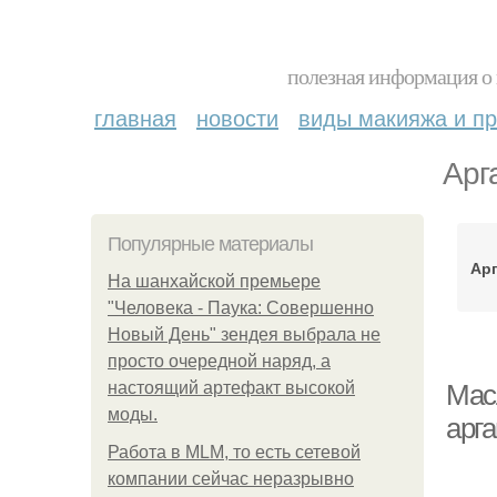
полезная информация о 
главная
новости
виды макияжа и пр
Арг
Популярные материалы
Ар
На шанхайской премьере
"Человека - Паука: Совершенно
Новый День" зендея выбрала не
просто очередной наряд, а
настоящий артефакт высокой
Мас
моды.
арга
Работа в MLM, то есть сетевой
компании сейчас неразрывно