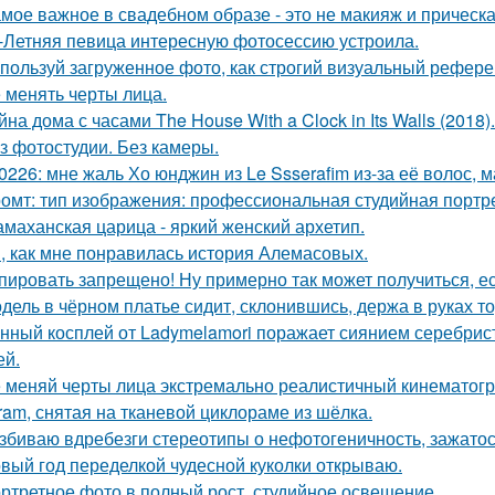
мое важное в свадебном образе - это не макияж и прическа
-Летняя певица интересную фотосессию устроила.
пользуй загруженное фото, как строгий визуальный рефере
 менять черты лица.
йна дома с часами The House With a Clock in Its Walls (2018).
з фотостудии. Без камеры.
0226: мне жаль Хо юнджин из Le Ssserafim из-за её волос, 
омт: тип изображения: профессиональная студийная портре
маханская царица - яркий женский архетип.
, как мне понравилась история Алемасовых.
пировать запрещено! Ну примерно так может получиться, ес
дель в чёрном платье сидит, склонившись, держа в руках то
нный косплей от Ladymelamori поражает сиянием серебрист
ей.
 меняй черты лица экстремально реалистичный кинематогр
gram, снятая на тканевой циклораме из шёлка.
збиваю вдребезги стереотипы о нефотогеничность, зажатос
вый год переделкой чудесной куколки открываю.
ртретное фото в полный рост, студийное освещение.