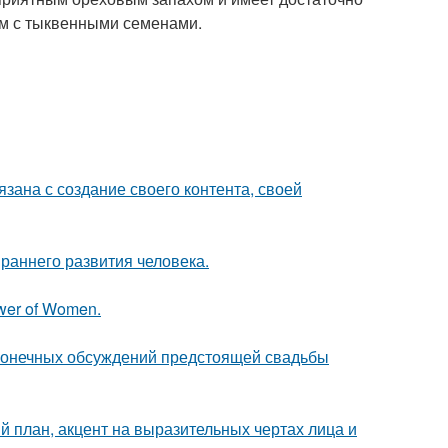
ним с тыквенными семенами.
зана с создание своего контента, своей
раннего развития человека.
wer of Women.
сконечных обсуждений предстоящей свадьбы
й план, акцент на выразительных чертах лица и