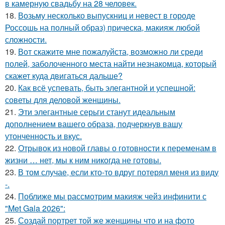
в камерную свадьбу на 28 человек.
18.
Возьму несколько выпускниц и невест в городе
Россошь на полный образ) прическа, макияж любой
сложности.
19.
Вот скажите мне пожалуйста, возможно ли среди
полей, заболоченного места найти незнакомца, который
скажет куда двигаться дальше?
20.
Как всё успевать, быть элегантной и успешной:
советы для деловой женщины.
21.
Эти элегантные серьги станут идеальным
дополнением вашего образа, подчеркнув вашу
утонченность и вкус.
22.
Отрывок из новой главы о готовности к переменам в
жизни … нет, мы к ним никогда не готовы.
23.
В том случае, если кто-то вдруг потерял меня из виду
-.
24.
Поближе мы рассмотрим макияж чейз инфинити с
"Met Gala 2026":
25.
Создай портрет той же женщины что и на фото