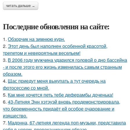
читать дальше →
Последние обновления на сайте:
1.
Обзорчик на зимнюю курн.
2.
Этот день был наполнен особенной красотой,
трепетом и невероятным весельем!
3.
В 2006 году мужчина ударился головой о дно бассейна
- и после этого его жизнь изменилась самым странным
образом.
4.
Щас приедут меня выкупать а тут очередь на
фотосессию со мной.
5.
Как мне хочется петь тебе деферамбы доченька!
6.
43-Летняя Энн хэтэуэй вновь продемонстрировала,
что беременность придаёт ей особое очарование и
изящество.
7.
Мадонна, 67-летняя легенда поп-музыки, представила
себя в новом, провокационном образе.