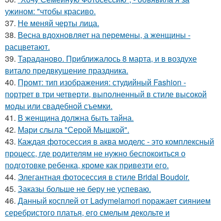
ужином: "чтобы красиво.
37.
Не меняй черты лица.
38.
Весна вдохновляет на перемены, а женщины -
расцветают.
39.
Тараданово. Приближалось 8 марта, и в воздухе
витало предвкушение праздника.
40.
Промт: тип изображения: студийный Fashion -
портрет в три четверти, выполненный в стиле высокой
моды или свадебной съемки.
41.
В женщина должна быть тайна.
42.
Мари слыла "Серой Мышкой".
43.
Каждая фотосессия в аква моделс - это комплексный
процесс, где родителям не нужно беспокоиться о
подготовке ребенка, кроме как привезти его.
44.
Элегантная фотосессия в стиле Bridal Boudoir.
45.
Заказы больше не беру не успеваю.
46.
Данный косплей от Ladymelamori поражает сиянием
серебристого платья, его смелым декольте и