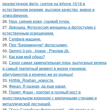
реалистичное фото, снятое на Iphone 15/16 в
естественном режиме, высокое качество, живое и
атмосферное.
26.
Нюд, сияние кожи, гладкий пучок.
27.
Девушка. Фотосессия женщины в фотостудии c
естественным освещением.
28.
Селфи/в машине.
29.
Про "Беременную" фотосъемку.
30.
Gemini-3-pro - Image - Preview-2k.
31.
Как вам мой образ?
32.
Скоро самая замечательная пора, выпускные вечера
и самый трепетный момент в жизни учеников,
абитуриентов и конечно же их родных!
33.
Hrithik_Roshan_новости.
34.
Финал. Я разная, да еще какая.
35.
Промт: Фэшн - портрет в полный рост в
индустриальном коридоре с кирпичными стенами и
металлической лестницей.
36.
"Хочу Семейную Фотосессию", - объявила я за