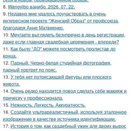
8.
Wangyibo ванибо. 2026. 07. 22.
9.
Недавно мне удалось поучаствовать в очень
интересном проекте "Женский Образ" от профсоюза,
благодаря Анне Матвиенко.
10.
Мечтаете выглядеть безупречно в день регистрации,
даже если главная свадебная церемония - впереди?
11.
Как было "ДО" можете посмотреть пролистав до
конца.
12.
Парный. Черно-белая студийная фотография,
парный портрет по пояс.
13.
У тебя нет потрясающей фигуры или плоского
живота.
14.
Очень редко находится повод сделать себе макияж и
прическу у профессионала.
15.
Нежность. Легкость. Аккуратность.
16.
Создайте ультрареалистичный, используя эталонное
изображение в качестве источника идентификации.
17.
История о том, как свадебный ужин для двоих вырос