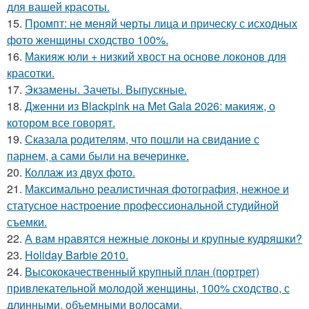
для вашей красоты.
15.
Промпт: не меняй черты лица и прическу с исходных
фото женщины сходство 100%.
16.
Макияж юли + низкий хвост на основе локонов для
красотки.
17.
Экзамены. Зачеты. Выпускные.
18.
Дженни из Blackpink на Met Gala 2026: макияж, о
котором все говорят.
19.
Сказала родителям, что пошли на свидание с
парнем, а сами были на вечеринке.
20.
Коллаж из двух фото.
21.
Максимально реалистичная фотография, нежное и
статусное настроение профессиональной студийной
съемки.
22.
А вам нравятся нежные локоны и крупные кудряшки?
23.
Holiday Barbie 2010.
24.
Высококачественный крупный план (портрет)
привлекательной молодой женщины, 100% сходство, с
длинными, объемными волосами.