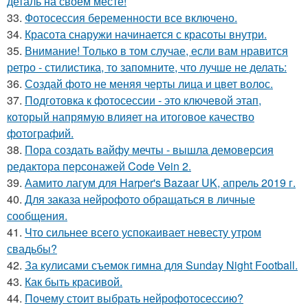
деталь на своём месте!
33.
Фотосессия беременности все включено.
34.
Красота снаружи начинается с красоты внутри.
35.
Внимание! Только в том случае, если вам нравится
ретро - стилистика, то запомните, что лучше не делать:
36.
Создай фото не меняя черты лица и цвет волос.
37.
Подготовка к фотосессии - это ключевой этап,
который напрямую влияет на итоговое качество
фотографий.
38.
Пора создать вайфу мечты - вышла демоверсия
редактора персонажей Code Vein 2.
39.
Аамито лагум для Harper's Bazaar UK, апрель 2019 г.
40.
Для заказа нейрофото обращаться в личные
сообщения.
41.
Что сильнее всего успокаивает невесту утром
свадьбы?
42.
За кулисами съемок гимна для Sunday Night Football.
43.
Как быть красивой.
44.
Почему стоит выбрать нейрофотосессию?