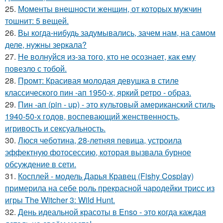
25.
Моменты внешности женщин, от которых мужчин
тошнит: 5 вещей.
26.
Вы когда-нибудь задумывались, зачем нам, на самом
деле, нужны зеркала?
27.
Не волнуйся из-за того, кто не осознает, как ему
повезло с тобой.
28.
Промт: Красивая молодая девушка в стиле
классического пин -ап 1950-х, яркий ретро - образ.
29.
Пин -ап (pin - up) - это культовый американский стиль
1940-50-х годов, воспевающий женственность,
игривость и сексуальность.
30.
Люся чеботина, 28-летняя певица, устроила
эффектную фотосессию, которая вызвала бурное
обсуждение в сети.
31.
Косплей - модель Дарья Кравец (Fishy Cosplay)
примерила на себе роль прекрасной чародейки трисс из
игры The Witcher 3: Wild Hunt.
32.
День идеальной красоты в Enso - это когда каждая