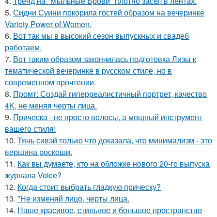
4.
Тренд на "Мыльные Брови" плотно засел в лентах.
5.
Сидни Суини покорила гостей образом на вечеринке
Variety Power of Women.
6.
Вот так мы в высокий сезон выпускных и свадеб
работаем.
7.
Вот таким образом закончилась подготовка Лизы к
тематической вечеринке в русском стиле, но в
современном прочтении.
8.
Промт: Создай гиперреалистичный портрет, качество
4K, не меняя черты лица.
9.
Прическа - не просто волосы, а мощный инструмент
вашего стиля!
10.
Тянь сивэй только что доказала, что минимализм - это
вершина роскоши.
11.
Как вы думаете, кто на обложке нового 20-го выпуска
журнала Voice?
12.
Когда стоит выбрать гладкую прическу?
13.
"Не изменяй лицо, черты лица.
14.
Наше красивое, стильное и большое пространство