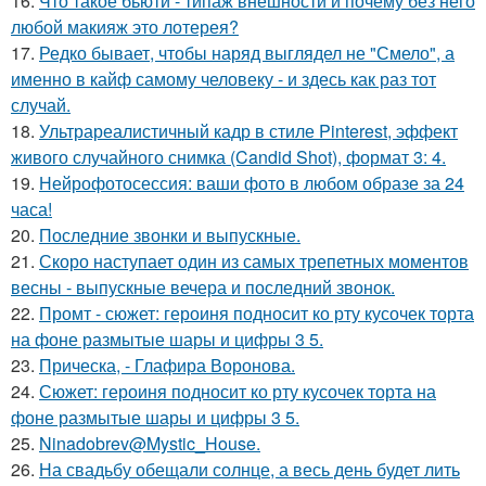
16.
Что такое бьюти - типаж внешности и почему без него
любой макияж это лотерея?
17.
Редко бывает, чтобы наряд выглядел не "Смело", а
именно в кайф самому человеку - и здесь как раз тот
случай.
18.
Ультрареалистичный кадр в стиле Pinterest, эффект
живого случайного снимка (Candid Shot), формат 3: 4.
19.
Нейрофотосессия: ваши фото в любом образе за 24
часа!
20.
Последние звонки и выпускные.
21.
Скоро наступает один из самых трепетных моментов
весны - выпускные вечера и последний звонок.
22.
Промт - сюжет: героиня подносит ко рту кусочек торта
на фоне размытые шары и цифры 3 5.
23.
Прическа, - Глафира Воронова.
24.
Сюжет: героиня подносит ко рту кусочек торта на
фоне размытые шары и цифры 3 5.
25.
Ninadobrev@Mystic_House.
26.
На свадьбу обещали солнце, а весь день будет лить