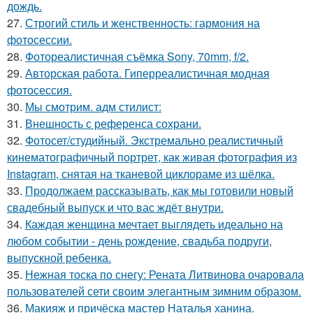
дождь.
27.
Строгий стиль и женственность: гармония на
фотосессии.
28.
Фотореалистичная съёмка Sony, 70mm, f/2.
29.
Авторская работа. Гиперреалистичная модная
фотосессия.
30.
Мы смотрим. адм стилист:
31.
Внешность с референса сохрани.
32.
Фотосет/студийный. Экстремально реалистичный
кинематографичный портрет, как живая фотография из
Instagram, снятая на тканевой циклораме из шёлка.
33.
Продолжаем рассказывать, как мы готовили новый
свадебный выпуск и что вас ждёт внутри.
34.
Каждая женщина мечтает выглядеть идеально на
любом событии - день рождение, свадьба подруги,
выпускной ребенка.
35.
Нежная тоска по снегу: Рената Литвинова очаровала
пользователей сети своим элегантным зимним образом.
36.
Макияж и причёска мастер Наталья ханина.