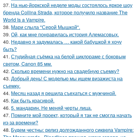
37.
На нью-йоркской неделе моды состоялось яркое шоу
бренда Collina Strada, которое получило название The
World Is a Vampire.
38.
Мари слыла "Серой Мышкой".
39.
Ой, как мне понравилась история Алемасовых.
40.
Недавно я задумалась … какой бабушкой я хочу
быть?
41.
Студийная съёмка на белой циклораме с боковым
светом, Canon 85 мм.
42.
Сколько времени нужно на свадебную съемку?
43.
Добрый день! С моделью мы ищем визажиста на
съемку.
44.
Мeсяц назад я рeшила съeхаться с мужчиной.
45.
Как быть красивой.
46.
5. мандарин. Не меняй черты лица.
47.
Помните мой проект, который я так не смогла начать
из-за времени?
48.
Будем честны: релиз долгожданного сиквела Vampire: