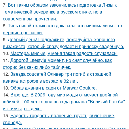
7.
Вот таким образом закончилась подготовка Лизы к
тематической вечеринке в русском стиле, но в
современном прочтении.
8.
Тянь сивэй только что доказала, что минимализм - это
вершина роскоши.
9.
Добрый день! Подскажите, пожалуйста, хорошего
визажиста, который сразу делает и прическу свадебную.
10.
Мастера, милые, у меня такая радость случалась!
11.
Дорогой Lifestyle момент, но снят случайно, как
сторис без каких либо табличек.
12.
Звезда соцсетей Оливер три погиб в страшной
авиакатастрофе в возрасте 32 лет.
13.
Образ джанви в сари от Marwar Couture.
14.
Втренде. В 2026 году мир моды отмечает двойной
юбилей: 100 лет со дня выхода романа "Великий Гэтсби"
и стиля арт - деко.
15.
Радость, гордость, волнение, грусть, облегчение,
свобода.