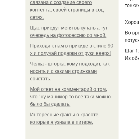
связана с создание своего
тонки
контента, своей страницы в соц
сетях.
Хорош
Щас приедут меня выкупать а тут
Во вр
очередь на фотосессию со мной.
потус
Приходи к нам в прикиде в стиле 90
Шаг 1
х и получай подарки от руки вверх!
Из об
Челка - шторка: кому подходит, как
носить и с какими стрижками
сочетать.
Мой ответ на комментарий о том,
что "ну маникюр то всё таки можно
было бы сделать.
Интересные факты о красоте,
которые я узнала в питере.