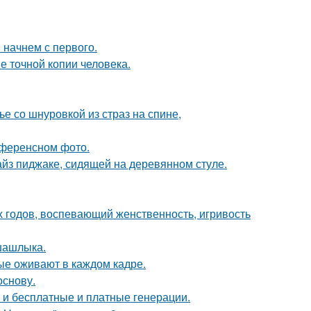
 начнем с первого.
е точной копии человека.
 со шнуровкой из страз на спине,
референсном фото.
йз пиджаке, сидящей на деревянном стуле.
0-х годов, воспевающий женственность, игривость
шашлыка.
рые оживают в каждом кадре.
основу.
ь и бесплатные и платные генерации.