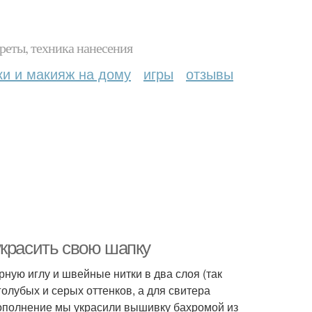
реты, техника нанесения
ки и макияж на дому
игры
отзывы
украсить свою шапку
ую иглу и швейные нитки в два слоя (так
олубых и серых оттенков, а для свитера
дополнение мы украсили вышивку бахромой из