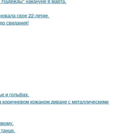
 Надежды" накануне 8 марта.
новала свое 22-летие.
до свидания!
ье и гольфах.
 коричневом кожаном диване с металлическими
овому.
 танце.