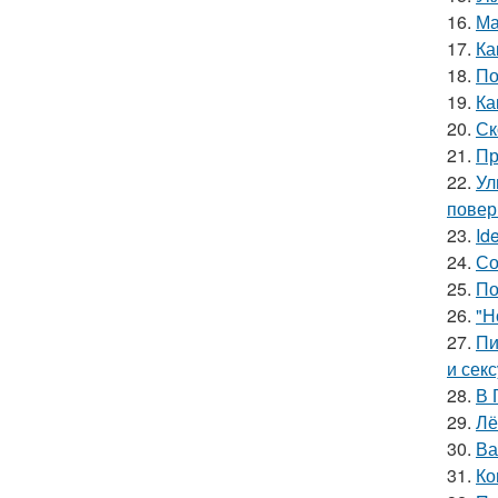
16.
Ма
17.
Ка
18.
По
19.
Ка
20.
Ск
21.
Пр
22.
Ул
повер
23.
Id
24.
Со
25.
По
26.
"Н
27.
Пи
и сек
28.
В 
29.
Лё
30.
Ва
31.
Ко