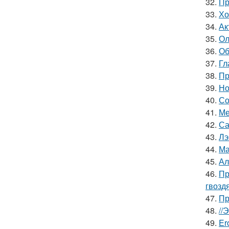
32.
Пр
33.
Хо
34.
Ак
35.
Ол
36.
Об
37.
Гл
38.
Пр
39.
Но
40.
Со
41.
Ме
42.
Са
43.
Лэ
44.
Ма
45.
Ал
46.
Пр
гвозд
47.
Пр
48.
//
49.
Er