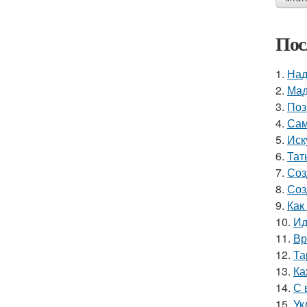
Пос
1.
Над
2.
Мад
3.
Поз
4.
Сам
5.
Иск
6.
Тат
7.
Соз
8.
Соз
9.
Как
10.
Ид
11.
Вр
12.
Та
13.
Ка
14.
С 
15.
Ук