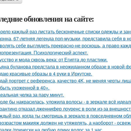
ледние обновления на сайте:
оело каждый раз листать бесконечные списки одежды и зан
онна, 67-летняя легенда поп-музыки, представила себя в 
волять себе выглядеть прекрасно-не роскошь, а право каж
опрезентация. Психологический аспект.
усство и мода сквозь века: от Египта до пластики.
ьяна буланова предстала в неожиданном образе в новой ф
даю красивые образы в 4 руки в Иркутске.
дай портрет с референса, качество 4K, не меняя черты лиц
 быть ухоженной в 40+.
еальная челка за пару минут.
оде бы накрасилась, уложила волосы - в зеркале всё идеал
рантино отказал дженнифер лоуренс в роли из-за внешност
ждый раз, когда ты смотришь в зеркало в повседневном обли
возрастом макияж должен не утяжелять, а наоборот - освежа
ладки /прически на любую длину волос за 1 час.