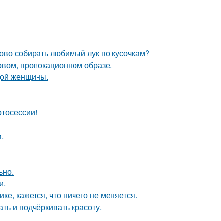
ово собирать любимый лук по кусочкам?
новом, провокационном образе.
дой женщины.
отосессии!
а.
ьно.
и.
ке, кажется, что ничего не меняется.
ть и подчёркивать красоту.