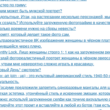
стер по гриму:
ким может быть мужской портрет?
допытные. Итак, на растерзании несколько персонажей, мы
к создать? Используйте загруженную фотографию в качеств
олько времени нужно на сборы невесты?
омпт, который делает такое фото сам.
ьтрареалистичное 8K изображение женщины в чёрном платье
нувшейся через плечо.
entity Lock. Лицо женщины строго 1: 1 как на загруженном 
здай фотореалистичный портрет женщины в чёрном оверса
 утрам мне невероятно сложно играть в красавицу.
овый День" смотрели?
н -ап (pin - up) - это культовый американский стиль 1940-5
суальность.
Госдуме предложили запретить одноразовые мангалы для 
гкая эстетика, утончённый стиль и искренние эмоции, кото
жно: используй загруженное селфи как точную визуальную 
пируйте этот промт и вставляйте в любой из ботов (там ест