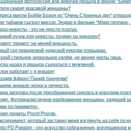
аздничная фотосессия для девочек прошла в фонде "Берег
тите секрет красивой женщины?
триса милли Бобби Браун из "Очень Странных дел" отпразд
ег табаков сыграл миссис Эндрю в фильме "Мэри поппинс, 
раз невесты - это не просто платье.
адкий пучок для невесты: почему он идеален?
омпт: промпт: не меняй внешность.
вый год переделкой чудесной куколки открываю.
здай стильное зеркальное селфи, не меняя черты лица.
сяц назад я решила съехаться с мужчиной.
лон работает с 4 января!
ээдии &фрау! Пани& панночки!
кияж зеркало эпохи и личности.
ина загитова после преображения снялась в коротком плат
омт. Фотореалистичное изображение женщины, сидящей на
ями по периметру.
омт промты Promt Promts.
Эксперимент, который заставил меня взглянуть на себя по-н
otic PD Passion - это искусство соблазнения, воплощенное в