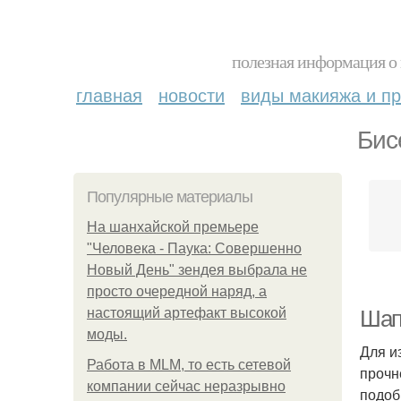
полезная информация о 
главная
новости
виды макияжа и пр
Бис
Популярные материалы
На шанхайской премьере
"Человека - Паука: Совершенно
Новый День" зендея выбрала не
просто очередной наряд, а
настоящий артефакт высокой
Шап
моды.
Для и
Работа в MLM, то есть сетевой
прочн
компании сейчас неразрывно
подоб