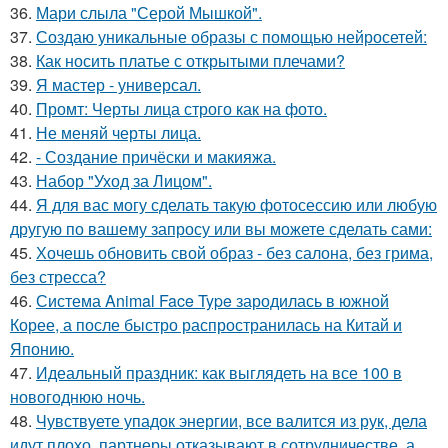
36.
Мари слыла "Серой Мышкой".
37.
Создаю уникальные образы с помощью нейросетей:
38.
Как носить платье с открытыми плечами?
39.
Я мастер - универсал.
40.
Промт: Черты лица строго как на фото.
41.
Не меняй черты лица.
42.
- Создание причёски и макияжа.
43.
Набор "Уход за Лицом".
44.
Я для вас могу сделать такую фотосессию или любую
другую по вашему запросу или вы можете сделать сами:
45.
Хочешь обновить свой образ - без салона, без грима,
без стресса?
46.
Система Animal Face Type зародилась в южной
Корее, а после быстро распространилась на Китай и
Японию.
47.
Идеальный праздник: как выглядеть на все 100 в
новогоднюю ночь.
48.
Чувствуете упадок энергии, все валится из рук, дела
идут плохо, партнеры отказывают в сотрудничестве, а