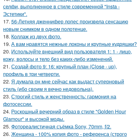
селфи, выполненное в стиле современной "Insta -
Эстетики".
17.
56-Летняя дженнифер лопес произвела сенсацию
новым снимком в одном полотенце.
18.
Коллаж из двух фото.
19.
А вам нравятся нежные локоны и крупные кудряшки?
20.
Используйте внешний вид пользователя 1: 1 - лицо,
кожу, волосы и тело без каких-либо изменений.
21.
Создай фото 9: 16: крупный план (Close - up),
профиль в три четверти.
22.
Я думала он мне сейчас как выдаст суперновый
стиль (ибо своим я вечно недовольна).
23.
Строгий стиль и женственность: гармония на
фотосессии.
24.
Роскошный вечерний образ в стиле "Golden Hour
Glamour" и высокой моды.
25.
Фотореалистичная съёмка Sony, 70mm, f/2.
26.
Женщина - 100% копия фото - референса (строго