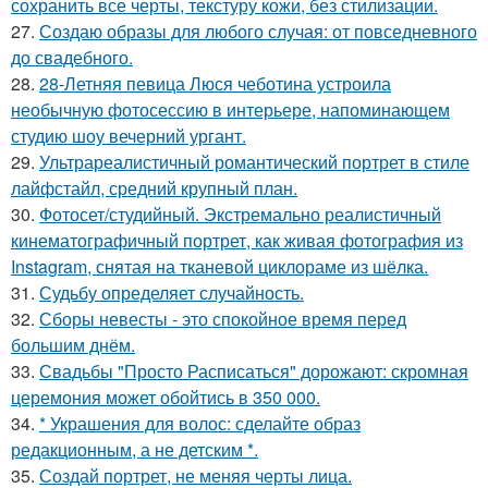
сохранить все черты, текстуру кожи, без стилизации.
27.
Создаю образы для любого случая: от повседневного
до свадебного.
28.
28-Летняя певица Люся чеботина устроила
необычную фотосессию в интерьере, напоминающем
студию шоу вечерний ургант.
29.
Ультрареалистичный романтический портрет в стиле
лайфстайл, средний крупный план.
30.
Фотосет/студийный. Экстремально реалистичный
кинематографичный портрет, как живая фотография из
Instagram, снятая на тканевой циклораме из шёлка.
31.
Судьбу определяет случайность.
32.
Сборы невесты - это спокойное время перед
большим днём.
33.
Свадьбы "Просто Расписаться" дорожают: скромная
церемония может обойтись в 350 000.
34.
* Украшения для волос: сделайте образ
редакционным, а не детским *.
35.
Создай портрет, не меняя черты лица.