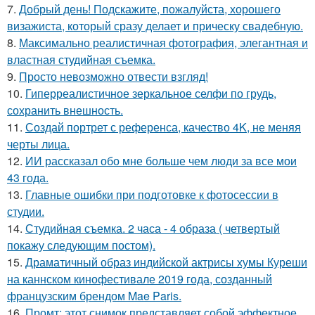
7.
Добрый день! Подскажите, пожалуйста, хорошего
визажиста, который сразу делает и прическу свадебную.
8.
Максимально реалистичная фотография, элегантная и
властная студийная съемка.
9.
Просто невозможно отвести взгляд!
10.
Гиперреалистичное зеркальное селфи по грудь,
сохранить внешность.
11.
Создай портрет с референса, качество 4K, не меняя
черты лица.
12.
ИИ рассказал обо мне больше чем люди за все мои
43 года.
13.
Главные ошибки при подготовке к фотосессии в
студии.
14.
Студийная съемка. 2 часа - 4 образа ( четвертый
покажу следующим постом).
15.
Драматичный образ индийской актрисы хумы Куреши
на каннском кинофестивале 2019 года, созданный
французским брендом Mae Paris.
16.
Промт: этот снимок представляет собой эффектное