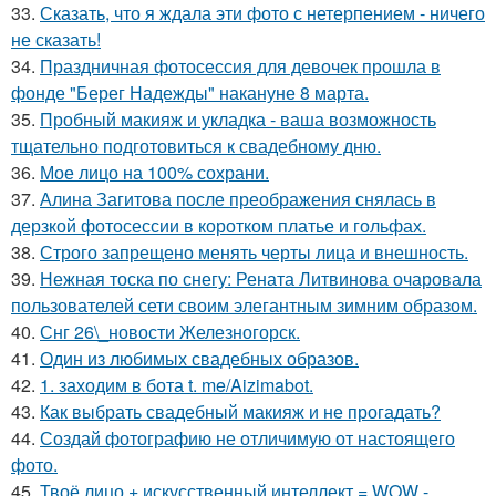
33.
Сказать, что я ждала эти фото с нетерпением - ничего
не сказать!
34.
Праздничная фотосессия для девочек прошла в
фонде "Берег Надежды" накануне 8 марта.
35.
Пробный макияж и укладка - ваша возможность
тщательно подготовиться к свадебному дню.
36.
Мое лицо на 100% сохрани.
37.
Алина Загитова после преображения снялась в
дерзкой фотосессии в коротком платье и гольфах.
38.
Строго запрещено менять черты лица и внешность.
39.
Нежная тоска по снегу: Рената Литвинова очаровала
пользователей сети своим элегантным зимним образом.
40.
Снг 26\_новости Железногорск.
41.
Один из любимых свадебных образов.
42.
1. заходим в бота t. me/Aizimabot.
43.
Как выбрать свадебный макияж и не прогадать?
44.
Создай фотографию не отличимую от настоящего
фото.
45.
Твоё лицо + искусственный интеллект = WOW -