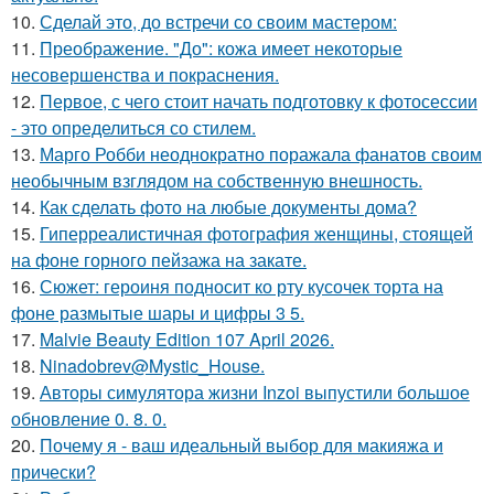
10.
Сделай это, до встречи со своим мастером:
11.
Преображение. "До": кожа имеет некоторые
несовершенства и покраснения.
12.
Первое, с чего стоит начать подготовку к фотосессии
- это определиться со стилем.
13.
Марго Робби неоднократно поражала фанатов своим
необычным взглядом на собственную внешность.
14.
Как сделать фото на любые документы дома?
15.
Гиперреалистичная фотография женщины, стоящей
на фоне горного пейзажа на закате.
16.
Сюжет: героиня подносит ко рту кусочек торта на
фоне размытые шары и цифры 3 5.
17.
Malvie Beauty Edition 107 April 2026.
18.
Ninadobrev@Mystic_House.
19.
Авторы симулятора жизни Inzoi выпустили большое
обновление 0. 8. 0.
20.
Почему я - ваш идеальный выбор для макияжа и
прически?