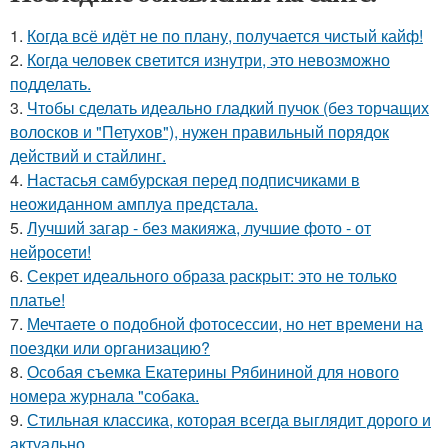
1.
Когда всё идёт не по плану, получается чистый кайф!
2.
Когда человек светится изнутри, это невозможно
подделать.
3.
Чтобы сделать идеально гладкий пучок (без торчащих
волосков и "Петухов"), нужен правильный порядок
действий и стайлинг.
4.
Настасья самбурская перед подписчиками в
неожиданном амплуа предстала.
5.
Лучший загар - без макияжа, лучшие фото - от
нейросети!
6.
Секрет идеального образа раскрыт: это не только
платье!
7.
Мечтаете о подобной фотосессии, но нет времени на
поездки или организацию?
8.
Особая съемка Екатерины Рябининой для нового
номера журнала "собака.
9.
Стильная классика, которая всегда выглядит дорого и
актуально.