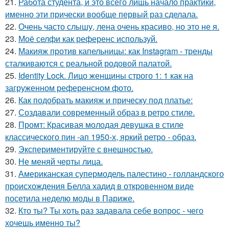
21.
Работа студента, и это всего лишь начало практики,
именно эти прически вообще первый раз сделала.
22.
Очень часто слышу, лена очень красиво, но это не я.
23.
Моё селфи как референс используй.
24.
Макияж против капельницы: как Instagram - тренды
сталкиваются с реальной родовой палатой.
25.
Identity Lock. Лицо женщины строго 1: 1 как на
загруженном референсном фото.
26.
Как подобрать макияж и прическу под платье:
27.
Создавали современный образ в ретро стиле.
28.
Промт: Красивая молодая девушка в стиле
классического пин -ап 1950-х, яркий ретро - образ.
29.
Экспериментируйте с внешностью.
30.
Не меняй черты лица.
31.
Американская супермодель палестино - голландского
происхождения Белла хадид в откровенном виде
посетила неделю моды в Париже.
32.
Кто ты? Ты хоть раз задавала себе вопрос - чего
хочешь именно ты?