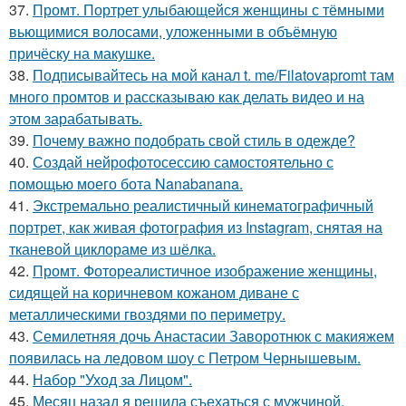
37.
Промт. Портрет улыбающейся женщины с тёмными
вьющимися волосами, уложенными в объёмную
причёску на макушке.
38.
Подписывайтесь на мой канал t. me/Filatovapromt там
много промтов и рассказываю как делать видео и на
этом зарабатывать.
39.
Почему важно подобрать свой стиль в одежде?
40.
Создай нейрофотосессию самостоятельно с
помощью моего бота Nanabanana.
41.
Экстремально реалистичный кинематографичный
портрет, как живая фотография из Instagram, снятая на
тканевой циклораме из шёлка.
42.
Промт. Фотореалистичное изображение женщины,
сидящей на коричневом кожаном диване с
металлическими гвоздями по периметру.
43.
Семилетняя дочь Анастасии Заворотнюк с макияжем
появилась на ледовом шоу с Петром Чернышевым.
44.
Набор "Уход за Лицом".
45.
Месяц назад я решила съехаться с мужчиной.