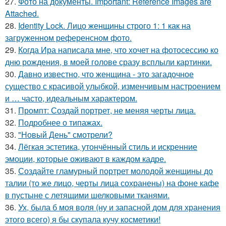
27.
Фото на документы. Important: Reference Images are
Attached.
28.
Identity Lock. Лицо женщины строго 1: 1 как на
загруженном референсном фото.
29.
Когда Ира написала мне, что хочет на фотосессию ко
дню рождения, в моей голове сразу всплыли картинки.
30.
Давно известно, что женщина - это загадочное
существо с красивой улыбкой, изменчивым настроением
и … часто, идеальным характером.
31.
Промпт: Создай портрет, не меняя черты лица.
32.
Подробнее о типажах.
33.
"Новый День" смотрели?
34.
Лёгкая эстетика, утончённый стиль и искренние
эмоции, которые оживают в каждом кадре.
35.
Создайте гламурный портрет молодой женщины до
талии (то же лицо, черты лица сохранены) на фоне кафе
в пустыне с летящими шелковыми тканями.
36.
Ух, была б моя воля (ну и запасной дом для хранения
этого всего) я бы скупала кучу косметики!