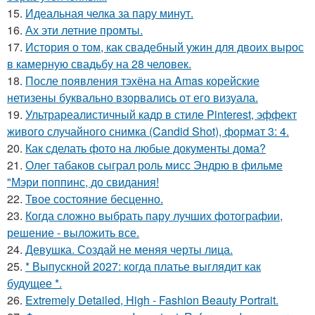
15.
Идеальная челка за пару минут.
16.
Ах эти летние промты.
17.
История о том, как свадебный ужин для двоих вырос
в камерную свадьбу на 28 человек.
18.
После появления тэхёна на Amas корейские
нетизены буквально взорвались от его визуала.
19.
Ультрареалистичный кадр в стиле Pinterest, эффект
живого случайного снимка (Candid Shot), формат 3: 4.
20.
Как сделать фото на любые документы дома?
21.
Олег табаков сыграл роль мисс Эндрю в фильме
"Мэри поппинс, до свидания!
22.
Твое состояние бесценно.
23.
Когда сложно выбрать пару лучших фотографии,
решение - выложить все.
24.
Девушка. Создай не меняя черты лица.
25.
* Выпускной 2027: когда платье выглядит как
будущее *.
26.
Extremely Detailed, High - Fashion Beauty Portrait.