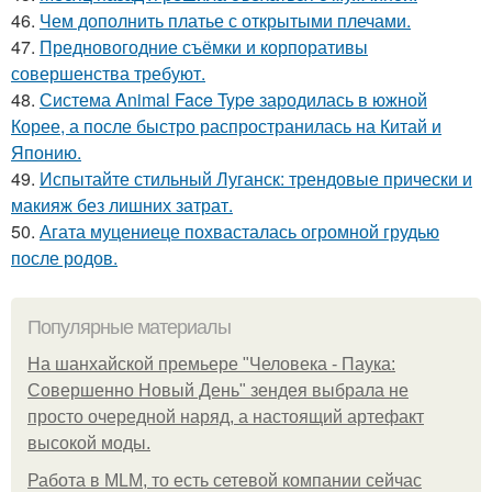
46.
Чем дополнить платье с открытыми плечами.
47.
Предновогодние съёмки и корпоративы
совершенства требуют.
48.
Система Animal Face Type зародилась в южной
Корее, а после быстро распространилась на Китай и
Японию.
49.
Испытайте стильный Луганск: трендовые прически и
макияж без лишних затрат.
50.
Агата муцениеце похвасталась огромной грудью
после родов.
Популярные материалы
На шанхайской премьере "Человека - Паука:
Совершенно Новый День" зендея выбрала не
просто очередной наряд, а настоящий артефакт
высокой моды.
Работа в MLM, то есть сетевой компании сейчас