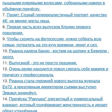
пышными кудрявыми волосами, собранными наверх в
объёмную причёску.
7.
Промт: Создай гиперреалистичный портрет, качество
4K, не меняя черты лица.
8.
Первая часть всех выпусков Клодин первого
поколения.
9.
Чтобы сходить на фотосессию, нужно собрать всю
семью, потратить на это кучу времени, денег и сил.
10.
Рианна надела бандо - костюм на шопинг в Беверли -
хиллз.
11.
Выпускной - это не просто праздник.
12.
Очень редко находится повод сделать себе макияж и
прическу у профессионала.
13.
Рианна стала героиней нового выпуска журнала
Ee72, а креативным директором съемки выступил
Эдвард эннинфул.
14.
Причёска "Ракушка" элегантный и универсальный
вариант, который подчёркивает женственность и делает
образ утончённым.