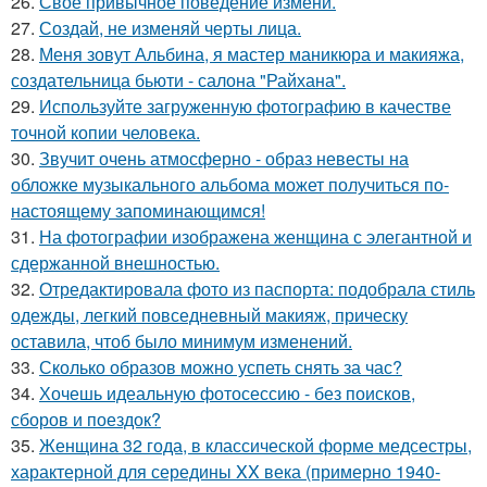
26.
Своё привычное поведение измени.
27.
Создай, не изменяй черты лица.
28.
Меня зовут Альбина, я мастер маникюра и макияжа,
создательница бьюти - салона "Райхана".
29.
Используйте загруженную фотографию в качестве
точной копии человека.
30.
Звучит очень атмосферно - образ невесты на
обложке музыкального альбома может получиться по-
настоящему запоминающимся!
31.
На фотографии изображена женщина с элегантной и
сдержанной внешностью.
32.
Отредактировала фото из паспорта: подобрала стиль
одежды, легкий повседневный макияж, прическу
оставила, чтоб было минимум изменений.
33.
Сколько образов можно успеть снять за час?
34.
Хочешь идеальную фотосессию - без поисков,
сборов и поездок?
35.
Женщина 32 года, в классической форме медсестры,
характерной для середины XX века (примерно 1940-