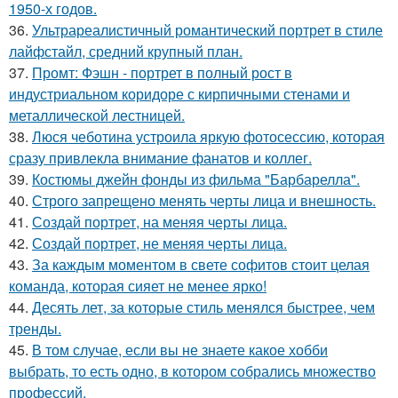
1950-х годов.
36.
Ультрареалистичный романтический портрет в стиле
лайфстайл, средний крупный план.
37.
Промт: Фэшн - портрет в полный рост в
индустриальном коридоре с кирпичными стенами и
металлической лестницей.
38.
Люся чеботина устроила яркую фотосессию, которая
сразу привлекла внимание фанатов и коллег.
39.
Костюмы джейн фонды из фильма "Барбарелла".
40.
Строго запрещено менять черты лица и внешность.
41.
Создай портрет, на меняя черты лица.
42.
Создай портрет, не меняя черты лица.
43.
За каждым моментом в свете софитов стоит целая
команда, которая сияет не менее ярко!
44.
Десять лет, за которые стиль менялся быстрее, чем
тренды.
45.
В том случае, если вы не знаете какое хобби
выбрать, то есть одно, в котором собрались множество
профессий.