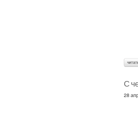
читат
С ч
28 ап