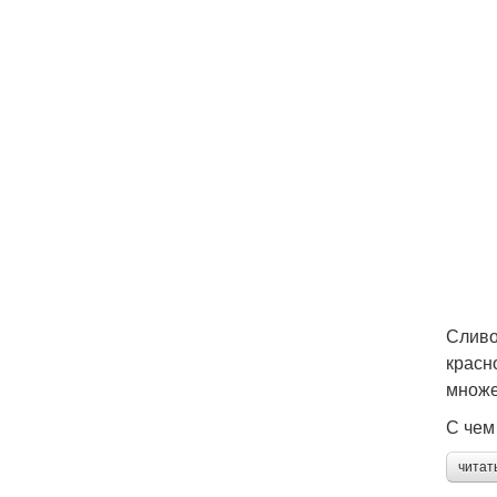
Сливо
красн
множе
С чем
читат