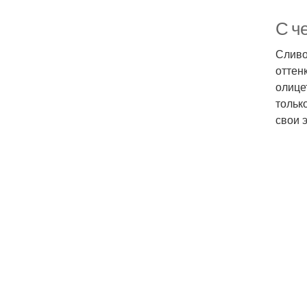
С ч
Сливо
оттен
олице
тольк
свои 