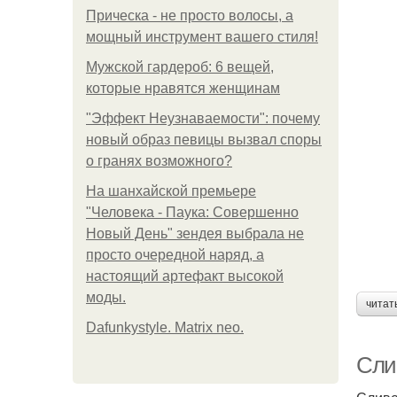
Прическа - не просто волосы, а
мощный инструмент вашего стиля!
Мужской гардероб: 6 вещей,
которые нравятся женщинам
"Эффект Неузнаваемости": почему
новый образ певицы вызвал споры
о гранях возможного?
На шанхайской премьере
"Человека - Паука: Совершенно
Новый День" зендея выбрала не
просто очередной наряд, а
настоящий артефакт высокой
моды.
читат
Dafunkystyle. Matrix neo.
Сли