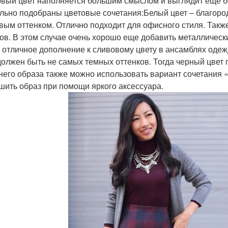
вый цвет наполняется большим смыслом и выглядит еще бо
льно подобраны цветовые сочетания:Белый цвет – благородн
вым оттенком. Отлично подходит для офисного стиля. Также
ов. В этом случае очень хорошо еще добавить металлическ
– отличное дополнение к сливовому цвету в ансамблях оде
должен быть не самых темных оттенков. Тогда черный цвет 
него образа также можно использовать вариант сочетания 
шить образ при помощи яркого аксессуара.