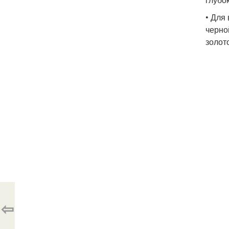
• Для
черно
золото
⇦