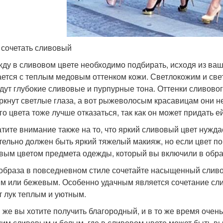
 сочетать сливовый
жду в сливовом цвете необходимо подбирать, исходя из ва
ается с теплым медовым оттенком кожи. Светлокожим и с
дут глубокие сливовые и пурпурные тона. Оттенки сливовог
ркнут светлые глаза, а вот рыжеволосым красавицам они н
го цвета тоже лучше отказаться, так как он может придать 
атите внимание также на то, что яркий сливовый цвет нужд
тельно должен быть яркий тяжелый макияж, но если цвет по
вым цветом предмета одежды, который вы включили в обра
 образа в повседневном стиле сочетайте насыщенный слив
м или бежевым. Особенно удачным является сочетание сли
т лук теплым и уютным.
и же вы хотите получить благородный, и в то же время очен
ким сливовым и белым, где в сливовом цвете может быть вы