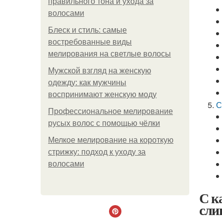
правильного тона и ухода за
волосами
Блеск и стиль: самые
востребованные виды
мелирования на светлые волосы
Мужской взгляд на женскую
одежду: как мужчины
воспринимают женскую моду
С
Профессиональное мелирование
русых волос с помощью чёлки
Мелкое мелирование на короткую
стрижку: подход к уходу за
волосами
С к
сли