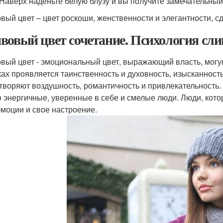
 Наверх наденьте белую блузу и вы получите замечательный
вый цвет – цвет роскоши, женственности и элегантности, сд
вовый цвет сочетание. Психология сли
вый цвет - эмоциональный цвет, выражающий власть, могущ
ках проявляется таинственность и духовность, изысканност
творяют воздушность, романтичность и привлекательность.
о энергичные, уверенные в себе и смелые люди. Люди, кото
эмоции и свое настроение.