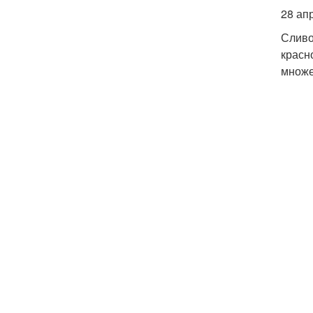
28 ап
Сливо
красн
множе