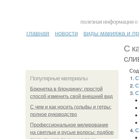
полезная информация о 
главная
новости
виды макияжа и пр
С к
сли
Сод
С
Популярные материалы
С
Брюнетка в блондинку: простой
С
способ изменить свой внешний вид
С чем и как носить гольфы и гетры:
полное руководство
Профессиональное мелирование
С
на светлые и русые волосы: подбор