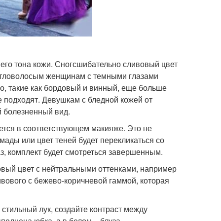
шего тона кожи. Сногсшибательно сливовый цвет
ветловолосым женщинам с темными глазами
о, такие как бордовый и винный, еще больше
е подходят. Девушкам с бледной кожей от
ей болезненный вид.
ается в соответствующем макияже. Это не
мады или цвет теней будет перекликаться со
з, комплект будет смотреться завершенным.
овый цвет с нейтральными оттенками, например
вового с бежево-коричневой гаммой, которая
ь стильный лук, создайте контраст между
полнена юбка, а в белом – блуза.