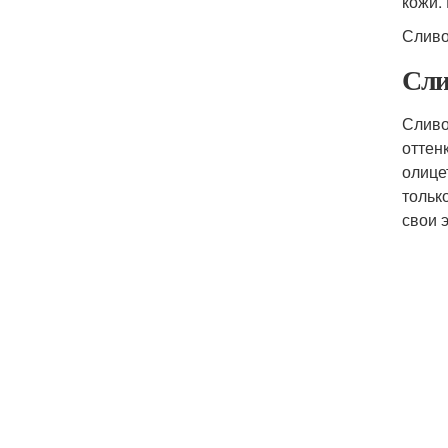
кожи.
Сливо
Сли
Сливо
оттен
олице
тольк
свои 