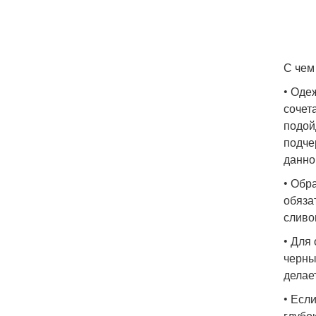
С чем
• Оде
сочет
подой
подче
данно
• Обр
обяза
сливо
• Для
черны
делае
• Есл
глубо