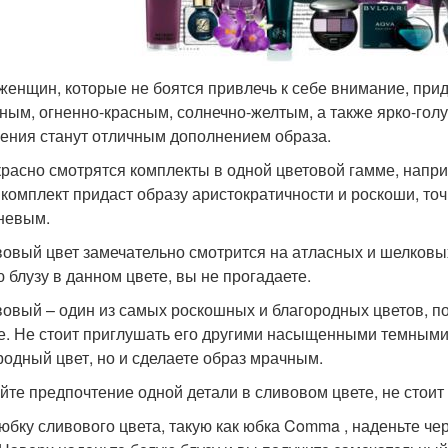
 женщин, которые не боятся привлечь к себе внимание, при
еным, огненно-красным, солнечно-желтым, а также ярко-го
ения станут отличным дополнением образа.
красно смотрятся комплекты в одной цветовой гамме, напри
 комплект придаст образу аристократичности и роскоши, точ
невым.
вовый цвет замечательно смотрится на атласных и шелковых
ю блузу в данном цвете, вы не прогадаете.
вовый – один из самых роскошных и благородных цветов, по
е. Не стоит приглушать его другими насыщенными темными 
родный цвет, но и сделаете образ мрачным.
айте предпочтение одной детали в сливовом цвете, не стоит в
 юбку сливового цвета, такую как юбка Comma , наденьте ч