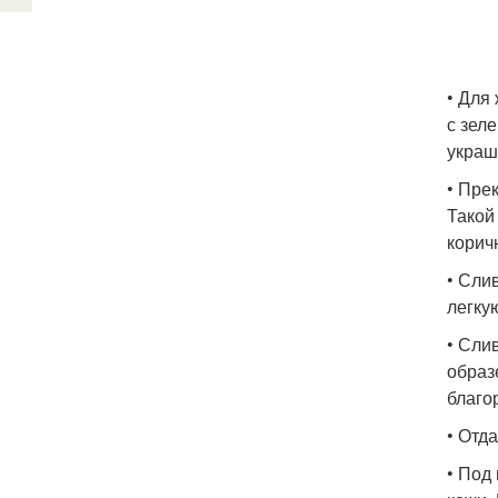
• Для
с зел
украш
• Пре
Такой
корич
• Сли
легку
• Сли
образ
благо
• Отд
• Под