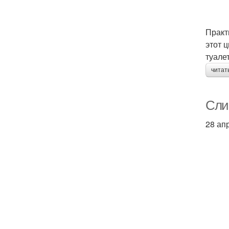
Практ
этот 
туалет
читат
Слив
28 ап