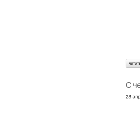
читат
С ч
28 ап