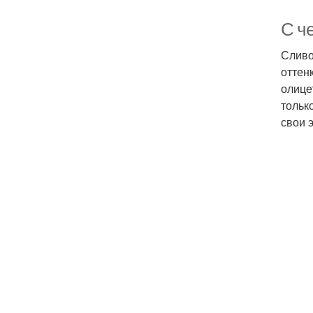
С ч
Сливо
оттен
олице
тольк
свои 