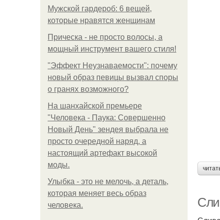
Мужской гардероб: 6 вещей,
которые нравятся женщинам
Прическа - не просто волосы, а
мощный инструмент вашего стиля!
"Эффект Неузнаваемости": почему
новый образ певицы вызвал споры
о гранях возможного?
На шанхайской премьере
"Человека - Паука: Совершенно
Новый День" зендея выбрала не
просто очередной наряд, а
настоящий артефакт высокой
моды.
читат
Улыбка - это не мелочь, а деталь,
которая меняет весь образ
Сли
человека.