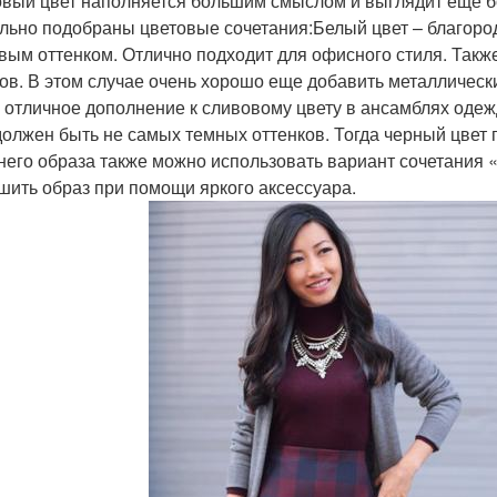
вый цвет наполняется большим смыслом и выглядит еще бо
льно подобраны цветовые сочетания:Белый цвет – благородн
вым оттенком. Отлично подходит для офисного стиля. Также
ов. В этом случае очень хорошо еще добавить металлическ
– отличное дополнение к сливовому цвету в ансамблях оде
должен быть не самых темных оттенков. Тогда черный цвет 
него образа также можно использовать вариант сочетания 
шить образ при помощи яркого аксессуара.