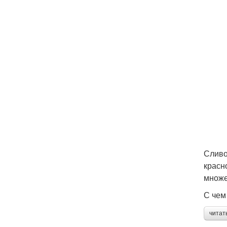
Сливо
красн
множе
С чем
читат