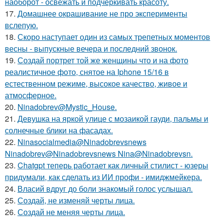
наоборот - освежать и подчёркивать красоту.
17.
Домашнее окрашивание не про эксперименты
вслепую.
18.
Скоро наступает один из самых трепетных моментов
весны - выпускные вечера и последний звонок.
19.
Создай портрет той же женщины что и на фото
реалистичное фото, снятое на Iphone 15/16 в
естественном режиме, высокое качество, живое и
атмосферное.
20.
Ninadobrev@Mystic_House.
21.
Девушка на яркой улице с мозаикой гауди, пальмы и
солнечные блики на фасадах.
22.
Ninasocialmedia@Ninadobrevsnews
Ninadobrev@Ninadobrevsnews Nina@Ninadobrevsn.
23.
Chatgpt теперь работает как личный стилист - юзеры
придумали, как сделать из ИИ профи - имиджмейкера.
24.
Власий вдруг до боли знакомый голос услышал.
25.
Создай, не изменяй черты лица.
26.
Создай не меняя черты лица.