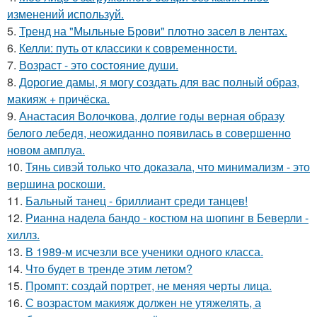
изменений используй.
5.
Тренд на "Мыльные Брови" плотно засел в лентах.
6.
Келли: путь от классики к современности.
7.
Возраст - это состояние души.
8.
Дорогие дамы, я могу создать для вас полный образ,
макияж + причёска.
9.
Анастасия Волочкова, долгие годы верная образу
белого лебедя, неожиданно появилась в совершенно
новом амплуа.
10.
Тянь сивэй только что доказала, что минимализм - это
вершина роскоши.
11.
Бальный танец - бриллиант среди танцев!
12.
Рианна надела бандо - костюм на шопинг в Беверли -
хиллз.
13.
В 1989-м исчезли все ученики одного класса.
14.
Что будет в тренде этим летом?
15.
Промпт: создай портрет, не меняя черты лица.
16.
С возрастом макияж должен не утяжелять, а