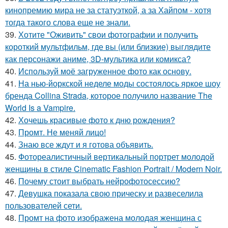
кинопремию мира не за статуэткой, а за Хайпом - хотя
тогда такого слова еще не знали.
39.
Хотите "Оживить" свои фотографии и получить
короткий мультфильм, где вы (или близкие) выглядите
как персонажи аниме, 3D-мультика или комикса?
40.
Используй моё загруженное фото как основу.
41.
На нью-йоркской неделе моды состоялось яркое шоу
бренда Collina Strada, которое получило название The
World Is a Vampire.
42.
Хочешь красивые фото к дню рождения?
43.
Промт. Не меняй лицо!
44.
Знаю все ждут и я готова объявить.
45.
Фотореалистичный вертикальный портрет молодой
женщины в стиле Cinematic Fashion Portrait / Modern Noir.
46.
Почему стоит выбрать нейрофотосессию?
47.
Девушка показала свою прическу и развеселила
пользователей сети.
48.
Промт на фото изображена молодая женщина с