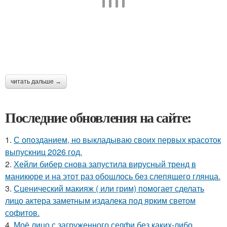
читать дальше →
Последние обновления на сайте:
1.
С опозданием, но выкладываю своих первых красоток
выпускниц 2026 год.
2.
Хейли бибер снова запустила вирусный тренд в
маникюре и на этот раз обошлось без слепящего глянца.
3.
Сценический макияж ( или грим) помогает сделать
лицо актера заметным издалека под ярким светом
софитов.
4.
Моё лицо с загруженного селфи без каких-либо