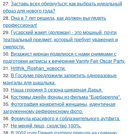
27.
Заставь всех обернуться: как выбрать идеальный
образ для нового года?
28.
Она в 7 лет решила, как должен выглядеть
профессионал!
29.
Гусарский жакет (доломан) - это мощный, почти
театральный предмет, который требует уважения и
смелости.
30.
Визажист кирнан поделиося с нами снимками с
подготовки актрисы к вечеринке Vanity Fair Oscar Party.
31.
Hrithik_Roshan_новости.
32.
В Госдуме предложили запретить одноразовые
мангалы для шашлыка.
33.
Наша героиня 3 сезона шикарная Дарья.
34.
Костюмы джейн фонды из фильма "Барбарелла".
35.
Фотография конкретной женщины, идентичная
загруженному референсному фото.
36.
Формула красивого и соблазнительного аутфита.
37.
Не меняй лицо, сходство 100%.
38.
В 2002 году Гвинет пэлтроу пришла на главную