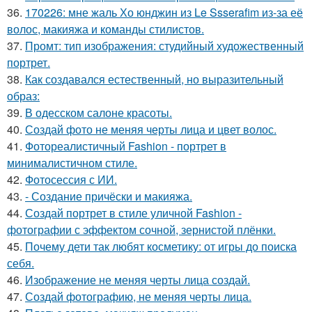
36.
170226: мне жаль Хо юнджин из Le Ssserafim из-за её
волос, макияжа и команды стилистов.
37.
Промт: тип изображения: студийный художественный
портрет.
38.
Как создавался естественный, но выразительный
образ:
39.
В одесском салоне красоты.
40.
Создай фото не меняя черты лица и цвет волос.
41.
Фотореалистичный Fashion - портрет в
минималистичном стиле.
42.
Фотосессия с ИИ.
43.
- Создание причёски и макияжа.
44.
Создай портрет в стиле уличной Fashion -
фотографии с эффектом сочной, зернистой плёнки.
45.
Почему дети так любят косметику: от игры до поиска
себя.
46.
Изображение не меняя черты лица создай.
47.
Создай фотографию, не меняя черты лица.