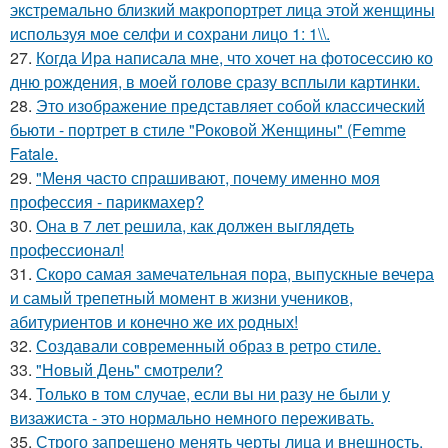
экстремально близкий макропортрет лица этой женщины
используя мое селфи и сохрани лицо 1: 1\\.
27.
Когда Ира написала мне, что хочет на фотосессию ко
дню рождения, в моей голове сразу всплыли картинки.
28.
Это изображение представляет собой классический
бьюти - портрет в стиле "Роковой Женщины" (Femme
Fatale.
29.
"Меня часто спрашивают, почему именно моя
профессия - парикмахер?
30.
Она в 7 лет решила, как должен выглядеть
профессионал!
31.
Скоро самая замечательная пора, выпускные вечера
и самый трепетный момент в жизни учеников,
абитуриентов и конечно же их родных!
32.
Создавали современный образ в ретро стиле.
33.
"Новый День" смотрели?
34.
Только в том случае, если вы ни разу не были у
визажиста - это нормально немного переживать.
35.
Строго запрещено менять черты лица и внешность.