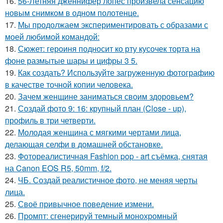
16.
56-Летняя дженнифер лопес произвела сенсацию
новым снимком в одном полотенце.
17.
Мы продолжаем экспериментировать с образами с
моей любимой командой:
18.
Сюжет: героиня подносит ко рту кусочек торта на
фоне размытые шары и цифры 3 5.
19.
Как создать? Используйте загруженную фотографию
в качестве точной копии человека.
20.
Зачем женщине заниматься своим здоровьем?
21.
Создай фото 9: 16: крупный план (Close - up),
профиль в три четверти.
22.
Молодая женщина с мягкими чертами лица,
делающая селфи в домашней обстановке.
23.
Фотореалистичная Fashion pop - art съёмка, снятая
на Canon EOS R5, 50mm, f/2.
24.
ЧБ. Создай реалистичное фото, не меняя черты
лица.
25.
Своё привычное поведение измени.
26.
Промпт: сгенерируй темный монохромный