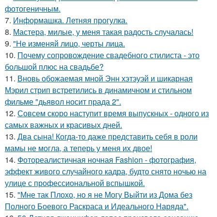
фотогеничным.
7.
Информашка. Летняя прогулка.
8.
Мастера, милые, у меня такая радость случалась!
9.
"Не изменяй лицо, черты лица.
10.
Почему сопровождение свадебного стилиста - это
большой плюс на свадьбе?
11.
Вновь обожаемая мной Энн хэтэуэй и шикарная
Мэрил стрип встретились в динамичном и стильном
фильме "дьявол носит прада 2".
12.
Совсем скоро наступит время выпускных - одного из
самых важных и красивых дней.
13.
Два сына! Когда-то даже представить себя в роли
мамы не могла, а теперь у меня их двое!
14.
Фотореалистичная ночная Fashion - фотография,
эффект живого случайного кадра, будто снято ночью на
улице с профессиональной вспышкой.
15.
"Мне так Плохо, но я не Могу Выйти из Дома без
Полного Боевого Раскраса и Идеального Наряда".