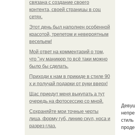
связана с создание своего
контента, своей страницы в соц
сетях.
Этот день был наполнен особенной
красотой, трепетом и невероятным
весельем!
Мой ответ на комментарий о том,
что "ну маникюр то всё таки можно
было бы сделать.
Приходи к нам в прикиде в стиле 90
х и получай подарки от руки вверх!
Щас приедут меня выкупать а тут
очередь на фотосессию со мной.
Девуш
Сохраняйте мои точные черты
непре
лица, форму губ, линию скул, носа и
стиль
разрез глаз.
проде