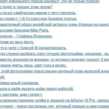
крет идеального образа раскрыт: это не только платье!
о будет в тренде этим летом?
стасья самбурская имидж к лету сменила.
м стилист: 1 6/10 классное базовое платье.
аматичный образ индийской актрисы хумы Куреши на каннс
узским брендом Mae Paris.
ическа, - Глафира Воронова.
ллаж из двух фото.
то в чате с Алисой AI редактировать.
гда сложно выбрать пару лучших фотографии, решение - вы
менты внешности женщин, от которых мужчин тошнит: 5 ве
храни черты лица, цвет глаз и волос.
 этой фотографии представлен крупный план молодой жен
ой.
ёмка юный художник.
шла в кафе выпить кофе перед работой.
 смотрим. адм стилист:
сококачественное селфи в зеркало на Iphone 15 Pro, сверх
нтуринг - тренд последних лет, который пришел в мир парик