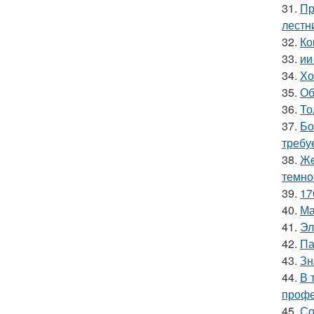
31.
Пр
лестн
32.
Ко
33.
ии
34.
Хо
35.
Об
36.
То
37.
Бо
требу
38.
Же
темно
39.
17
40.
Ма
41.
Эл
42.
Па
43.
Зн
44.
В 
профе
45.
Со