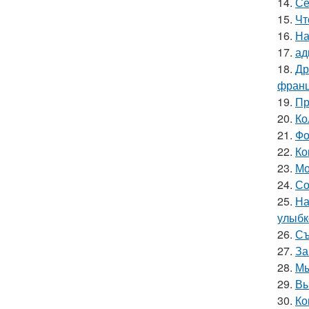
14.
Се
15.
Чт
16.
На
17.
ад
18.
Др
франц
19.
Пр
20.
Ко
21.
Фо
22.
Ко
23.
Мо
24.
Со
25.
На
улыбк
26.
Съ
27.
За
28.
Мы
29.
Вы
30.
Ко