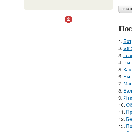
читат
Пос
1.
Бот
2.
Stri
3.
Гла
4.
Вы 
5.
Как
6.
Был
7.
Мас
8.
Бал
9.
Я н
10.
Об
11.
Пр
12.
Бе
13.
По