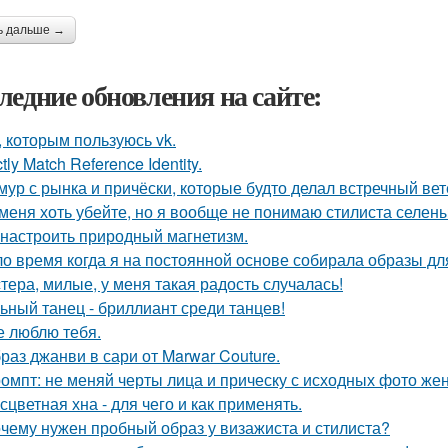
ь дальше →
ледние обновления на сайте:
, которым пользуюсь vk.
ctly Match Reference Identity.
мур с рынка и причёски, которые будто делал встречный ве
меня хоть убейте, но я вообще не понимаю стилиста селены
 настроить природный магнетизм.
о время когда я на постоянной основе собирала образы для
тера, милые, у меня такая радость случалась!
ьный танец - бриллиант среди танцев!
е люблю тебя.
раз джанви в сари от Marwar Couture.
омпт: не меняй черты лица и прическу с исходных фото ж
сцветная хна - для чего и как применять.
чему нужен пробный образ у визажиста и стилиста?