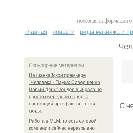
полезная информация о 
главная
новости
виды макияжа и пр
Чел
Популярные материалы
На шанхайской премьере
"Человека - Паука: Совершенно
Новый День" зендея выбрала не
просто очередной наряд, а
настоящий артефакт высокой
С че
моды.
Работа в MLM, то есть сетевой
компании сейчас неразрывно