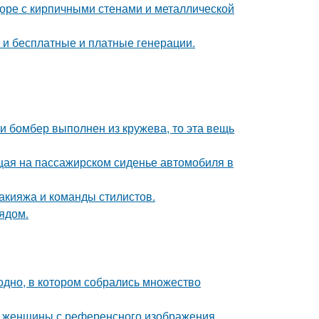
доре с кирпичными стенами и металлической
ь и бесплатные и платные генерации.
и бомбер выполнен из кружева, то эта вещь
ющая на пассажирском сиденье автомобиля в
макияжа и команды стилистов.
ядом.
ь одно, в котором собрались множество
д женщины с референсного изображения.