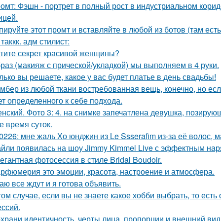
омт: Фэшн - портрет в полный рост в индустриальном кори
ицей.
пируйте этот промт и вставляйте в любой из ботов (там ест
 таккк. адм стилист:
тите секрет красивой женщины?
раз (макияж с прической/укладкой) мы выполняем в 4 руки.
лько вы решаете, какое у вас будет платье в день свадьбы!
мбер из любой ткани востребованная вещь, конечно, но есл
ет определенного к себе подхода.
нский. Фото 3: 4. на снимке запечатлена девушка, позиру
е время суток.
0226: мне жаль Хо юнджин из Le Ssserafim из-за её волос, 
йли появилась на шоу Jimmy Kimmel Live с эффектным нар
егантная фотосессия в стиле Bridal Boudoir.
рфюмерия это эмоции, красота, настроение и атмосфера.
аю все ждут и я готова объявить.
том случае, если вы не знаете какое хобби выбрать, то ест
ссий.
храни идентичность, черты лица, пропорции и внешний ви