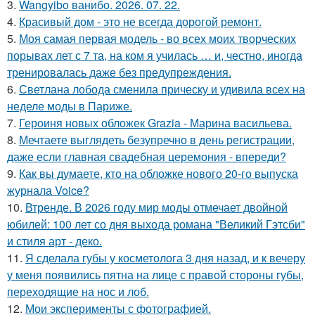
3.
Wangyibo ванибо. 2026. 07. 22.
4.
Красивый дом - это не всегда дорогой ремонт.
5.
Моя самая первая модель - во всех моих творческих
порывах лет с 7 та, на ком я училась … и, честно, иногда
тренировалась даже без предупреждения.
6.
Светлана лобода сменила прическу и удивила всех на
неделе моды в Париже.
7.
Героиня новых обложек Grazia - Марина васильева.
8.
Мечтаете выглядеть безупречно в день регистрации,
даже если главная свадебная церемония - впереди?
9.
Как вы думаете, кто на обложке нового 20-го выпуска
журнала Voice?
10.
Втренде. В 2026 году мир моды отмечает двойной
юбилей: 100 лет со дня выхода романа "Великий Гэтсби"
и стиля арт - деко.
11.
Я сделала губы у косметолога 3 дня назад, и к вечеру
у меня появились пятна на лице с правой стороны губы,
переходящие на нос и лоб.
12.
Мои эксперименты с фотографией.