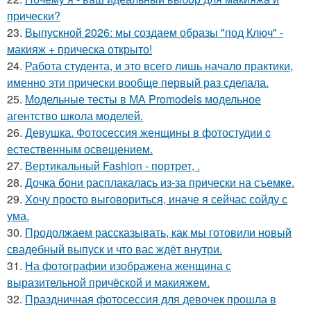
прически?
23.
Выпускной 2026: мы создаем образы "под Ключ" -
макияж + прическа открыто!
24.
Работа студента, и это всего лишь начало практики,
именно эти прически вообще первый раз сделала.
25.
Модельные тесты в МА Promodels модельное
агентство школа моделей.
26.
Девушка. Фотосессия женщины в фотостудии c
естественным освещением.
27.
Вертикальный Fashion - портрет, .
28.
Дочка бони расплакалась из-за прически на съемке.
29.
Хочу просто выговориться, иначе я сейчас сойду с
ума.
30.
Продолжаем рассказывать, как мы готовили новый
свадебный выпуск и что вас ждёт внутри.
31.
На фотографии изображена женщина с
выразительной причёской и макияжем.
32.
Праздничная фотосессия для девочек прошла в