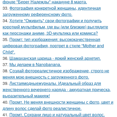
фонде "Берег Надежды" накануне 8 марта.
33.
Фотография конкретной женщины, идентичная
загруженному референсному фото.
34.
Хотите "Оживить" свои фотографии и получить
короткий мультфильм, где вы (или близкие) выглядите
как персонажи аниме, 3D-мультика или комикса?
35.
Промт: тип изображения: высококачественная
цифровая фотография, портрет в стиле "Mother and
Child".
36.
Шамаханская царица - яркий женский архетип.
37.
Мы делаем в Nanobanana.
38.
Создай фотореалистичное изображение, строго не
меняя мою внешность с загруженного фото.
39.
Листаямодныежурналы. Идеальный образ для
женственного вечернего наряда - аккуратная прическа,
выразительный макияж!
40.
Промт. Не меняя внешности женщины с фото, цвет и
длину волос сделай фото реалистичное.
41.
Промт. Сохрани лицо и натуральный цвет волос.