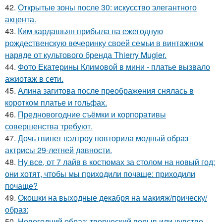
42.
Открытые зоны после 30: искусство элегантного
акцента.
43.
Ким кардашьян прибыла на ежегодную
рождественскую вечеринку своей семьи в винтажном
наряде от культового бренда Thierry Mugler.
44.
Фото Екатерины Климовой в мини - платье вызвало
ажиотаж в сети.
45.
Алина загитова после преображения снялась в
коротком платье и гольфах.
46.
Предновогодние съёмки и корпоративы
совершенства требуют.
47.
Дочь гвинет пэлтроу повторила модный образ
актрисы 29-летней давности.
48.
Ну все, от 7 лайв в костюмах за столом на новый год:
они хотят, чтобы мы приходили почаще: приходили
почаще?
49.
Окошки на выходные декабря на макияж/прическу/
образ:
50.
Новогодний образ: творческий порыв или чувство