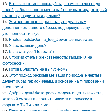
13.
Вот скажите мне пожалуйста, возможно ли среди
полей, заболоченного места найти незнакомца, который
скажет куда двигаться дальше?
14.
Эти элегантные серьги станут идеальным
дополнением вашего образа, подчеркнув вашу
утонченность и вкус.
15.
Photoshoots@Jenna_lee_Dewan Jennadewan.
16.
У вас важный день?
17.
Вы в статусе "Невеста"?
18.
Строгий стиль и женственность: гармония на
фотосессии.
19.
Готова блистать на выпускном?
20.
Этот подход раскрывает ваши природные черты и
делает образ гармоничным, и основан на типировании
внешности.
21.
Добрый день! Фотограф и модель ищет визажиста,
который сможет выполнить макияж и прическу в
формате ТФП 4 или 7 мая.
22.
Почему я - ваш идеальный выбор для макияжа и