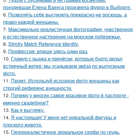
похудевшая Елена Ваенга произвела фурор в Выборге.
6.
Позволять себе выглядеть прекрасно-не роскошь, а
право каждой женщины.
7.
Максимально реалистичная фотография, чувственное
и естественное настроение на морском побережье.
8.
Strictly Match Reference Identity.
9.
Профессия: впиши здесь один раз.
10.
Гламур с рынка и причёски, которые будто делал
встречный ветер: мы угадываем звёзд по выпускным
фото.
11.
Промт. Используй исходное фото женщины как
строгий референс внешности.
12.
Почему у многих самое красивое фото в паспорте -
именно свадебное?
13.
Как я выгляжу.
14.
Я настоящая! У меня нет идеальной фигуры и
плоского живота.
15.
Гиперреалистичное зеркальное селфи по грудь,