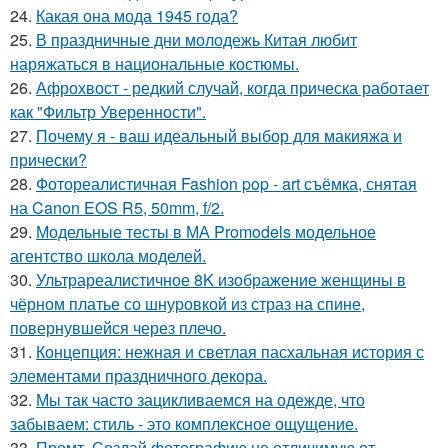
24.
Какая она мода 1945 года?
25.
В праздничные дни молодежь Китая любит
наряжаться в национальные костюмы.
26.
Афрохвост - редкий случай, когда прическа работает
как "Фильтр Уверенности".
27.
Почему я - ваш идеальный выбор для макияжа и
прически?
28.
Фотореалистичная Fashion pop - art съёмка, снятая
на Canon EOS R5, 50mm, f/2.
29.
Модельные тесты в МА Promodels модельное
агентство школа моделей.
30.
Ультрареалистичное 8K изображение женщины в
чёрном платье со шнуровкой из страз на спине,
повернувшейся через плечо.
31.
Концепция: нежная и светлая пасхальная история с
элементами праздничного декора.
32.
Мы так часто зацикливаемся на одежде, что
забываем: стиль - это комплексное ощущение.
33.
Промт. Создай фотографию не отличимую от