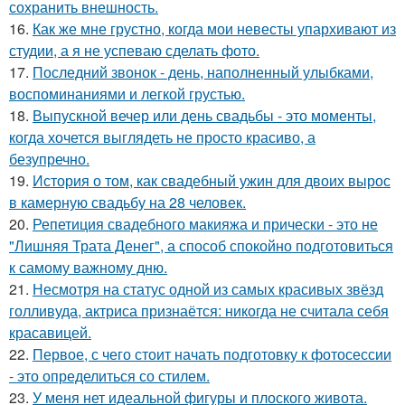
сохранить внешность.
16.
Как же мне грустно, когда мои невесты упархивают из
студии, а я не успеваю сделать фото.
17.
Последний звонок - день, наполненный улыбками,
воспоминаниями и легкой грустью.
18.
Выпускной вечер или день свадьбы - это моменты,
когда хочется выглядеть не просто красиво, а
безупречно.
19.
История о том, как свадебный ужин для двоих вырос
в камерную свадьбу на 28 человек.
20.
Репетиция свадебного макияжа и прически - это не
"Лишняя Трата Денег", а способ спокойно подготовиться
к самому важному дню.
21.
Несмотря на статус одной из самых красивых звёзд
голливуда, актриса признаётся: никогда не считала себя
красавицей.
22.
Первое, с чего стоит начать подготовку к фотосессии
- это определиться со стилем.
23.
У меня нет идеальной фигуры и плоского живота.