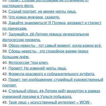
настоящего фото.
34.
Создай портрет, не меняя черты лица.
35.
Что нужно мужчине, скажите.
36.
Давайте знакомиться! Я Полина, визажист и стилист
по прическам.
37.
Задумайся. 28-Летняя певица увлекательную
фотосессию провела.
38.
Образ невесты - тот самый момент, когда важно всё.
39.
Сборы невесты - это спокойное время перед
большим днём.
40.
Фотосессия "под ключ.
41.
Промпт: Не изменяй черты лица.
42.
Формула красивого и соблазнительного аутфита.
43.
Промт: тип изображения: студийный художественный
портрет.
44.
Стильный образ. 44-Летняя кейт миддлтон в рамках
очередной поездки в Уэльсе побывала.
45.
Твоё лицо + искусственный интеллект = WOW -