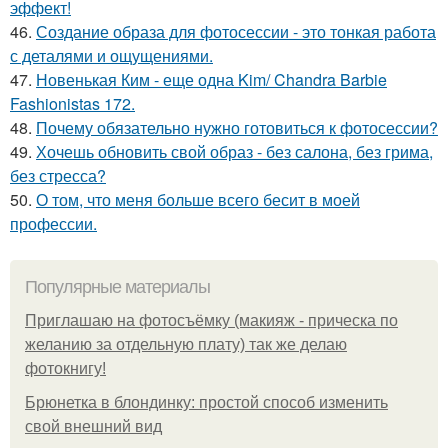
эффект!
46.
Создание образа для фотосессии - это тонкая работа
с деталями и ощущениями.
47.
Новенькая Ким - еще одна Kim/ Chandra Barbie
Fashionistas 172.
48.
Почему обязательно нужно готовиться к фотосессии?
49.
Хочешь обновить свой образ - без салона, без грима,
без стресса?
50.
О том, что меня больше всего бесит в моей
профессии.
Популярные материалы
Приглашаю на фотосъёмку (макияж - прическа по
желанию за отдельную плату) так же делаю
фотокнигу!
Брюнетка в блондинку: простой способ изменить
свой внешний вид