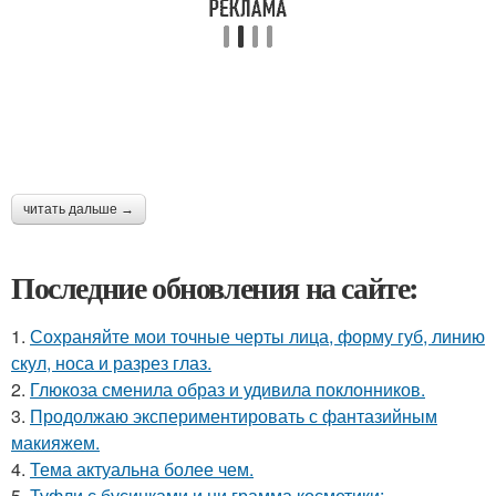
читать дальше →
Последние обновления на сайте:
1.
Сохраняйте мои точные черты лица, форму губ, линию
скул, носа и разрез глаз.
2.
Глюкоза сменила образ и удивила поклонников.
3.
Продолжаю экспериментировать с фантазийным
макияжем.
4.
Тема актуальна более чем.
5.
Туфли с бусинками и ни грамма косметики: