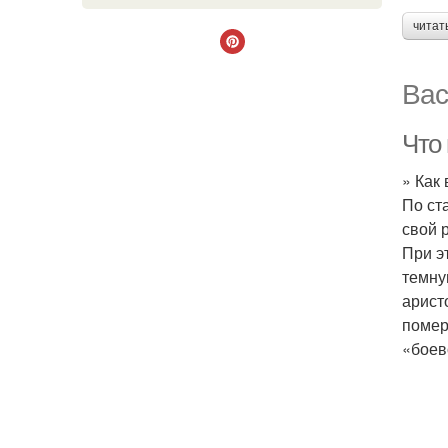
читат
Вас
Что
» Как
По ст
свой 
При э
темну
арист
помер
«боев