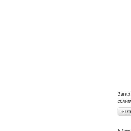
Загар
солне
читат