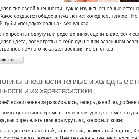
еляя тип своей внешности, нужно изучить основные оттенки 
 Какое создается общее впечатление: холодное, тёплое . Но
й, губ и «поцелуях солнца» веснушках.
 попросить подругу или родственника оценить вас, если са
еляя цвета, посмотреть на себя лучше при различном осве
ственное немного искажает восприятие оттенков.
ь дальше →
тотипы внешности теплые и холодные с п
шности и их характеристики
рией возникновения разобрались, теперь давай подробнее
саниях цветотипов кроме оттенков фигурирует температура
ка, как определять температуру глаз, волос или кожи:
я – в цвете есть желтый, золотистый, рыжеватый подтон; Х
о, фиолетового, розового; Нейтральная – цвет не относится 