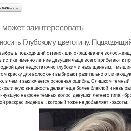
ь дальше →
 может заинтересовать
 носить Глубокому цветотипу. Подходящи
 выбрать подходящий оттенок для окрашивания волос женщ
атистике именно летние девушки чаще всего прибегают к п
родной цвет недостаточно глубоким и насыщенным, «мышины
том краску для волос они выбирают разительно отличающую
ю, в чем и заключается основная ошибка. Слишком темный 
ократичную внешность делает еще более блеклой и невыраз
кнувшую на фоне темных волос, девушки летнего типа «бро
ой раскрас индейца», который тоже не добавляет красоты.