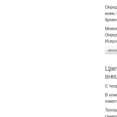
Опред
кожи.
брове
Можно
Опред
Искус
читат
Цве
вне
С тео
В опи
памят
Тепла
синег