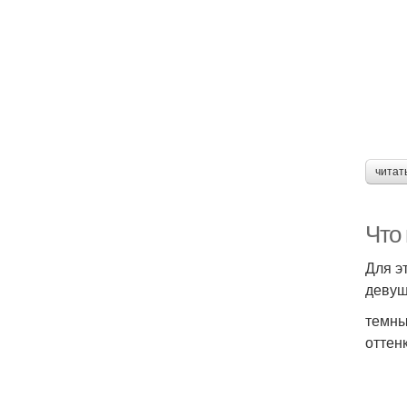
читат
Что
Для э
девуш
темны
оттен