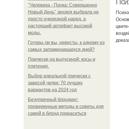
Пси
"Человека - Паука: Совершенно
Психо
Новый День" зендея выбрала не
Основ
просто очередной наряд, а
цвете
настоящий артефакт высокой
возде
моды.
доказа
Готовы ли вы, невесты, к одному из
самых запоминающихся дней?
Прически на выпускной: косы и
плетения.
Выбор идеальной прически с
завесой челки: 70 лучших
вариантов на 2024 год
Безупречный блондинг:
проверенные методы и советы для
самой в блонд покраситься