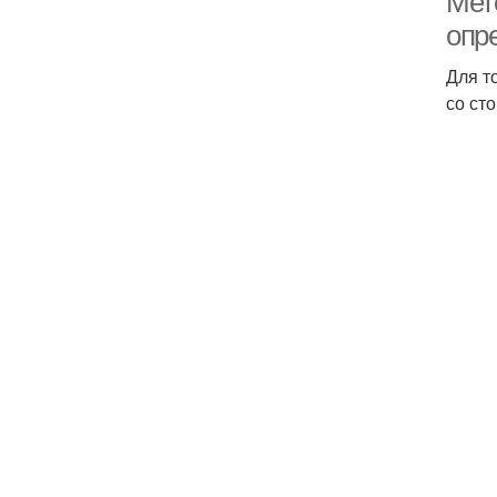
Мет
опр
Для т
со ст