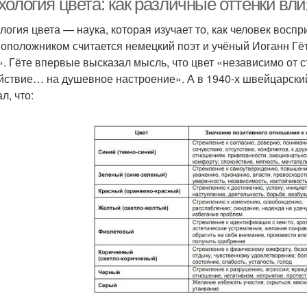
хология цвета: как различные оттенки в
логия цвета — наука, которая изучает то, как человек воспр
оположником считается немецкий поэт и учёный Иоганн Гёт
». Гёте впервые высказал мысль, что цвет «независимо от
йствие… на душевное настроение». А в 1940-х швейцарск
л, что: