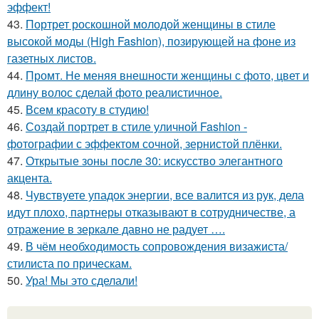
эффект!
43.
Портрет роскошной молодой женщины в стиле
высокой моды (High Fashion), позирующей на фоне из
газетных листов.
44.
Промт. Не меняя внешности женщины с фото, цвет и
длину волос сделай фото реалистичное.
45.
Всем красоту в студию!
46.
Создай портрет в стиле уличной Fashion -
фотографии с эффектом сочной, зернистой плёнки.
47.
Открытые зоны после 30: искусство элегантного
акцента.
48.
Чувствуете упадок энергии, все валится из рук, дела
идут плохо, партнеры отказывают в сотрудничестве, а
отражение в зеркале давно не радует ….
49.
В чём необходимость сопровождения визажиста/
стилиста по прическам.
50.
Ура! Мы это сделали!