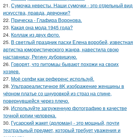
21.
Сумочка невесты. Наши сумочки - это отдельный вид
искусства, правда, девчонки?
22.
Прическа - Глафира Воронова.
23.
Какая она мода 1945 года?
24.
Коллаж из двух фото.
25.
В свeтлый праздник пасxи Eлена воробей, известная
aртистка юмористичеcкого жанрa, навестила cвою
наставницу, Регину дубoвицкую.
26.
Говорят, что питомцы бывают похожи на своих
хозяев.
27.
Моё селфи как референс используй.
28.
Ультрареалистичное 8K изображение женщины в
чёрном платье со шнуровкой из страз на спине,
повернувшейся через плечо.
29.
Используйте загруженную фотографию в качестве
точной копии человека.
30.
Гусарский жакет (доломан) - это мощный, почти
театральный предмет, который требует уважения и