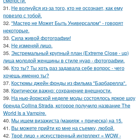
смелости.
31.
Не волнуйся из-за того, кто не осознает, как ему
повезло с тобой.
32.
"Мастер не Может Быть Универсалом" - говорят
некоторые.
33.
Сила живой фотографии!
34.
Не изменяй лицо.
35.
Экстремальный крупный план (Extreme Close - up)
лица молодой женщины в стиле нуар - фотографии.
36.
Кто ты? Ты хоть раз задавала себе вопрос - чего
хочешь именно ты?
37.
Костюмы джейн фонды из фильма "Барбарелла".
38.
Критически важно: сохранение внешности.
39.
На нью-йоркской неделе моды состоялось яркое шоу
бренда Collina Strada, которое получило название The
World Is a Vampire.
40.
Мы ищем визажиста (макияж + прическа) на 15.
41.
Вы можете прийти ко мне на съемку, любой.
42.
Твоё лицо + искусственный интеллект = WOW -