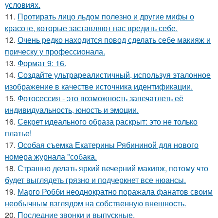
условиях.
11.
Протирать лицо льдом полезно и другие мифы о
красоте, которые заставляют нас вредить себе.
12.
Очень редко находится повод сделать себе макияж и
прическу у профессионала.
13.
Формат 9: 16.
14.
Создайте ультрареалистичный, используя эталонное
изображение в качестве источника идентификации.
15.
Фотосессия - это возможность запечатлеть её
индивидуальность, юность и эмоции.
16.
Секрет идеального образа раскрыт: это не только
платье!
17.
Особая съемка Екатерины Рябининой для нового
номера журнала "собака.
18.
Страшно делать яркий вечерний макияж, потому что
будет выглядеть грязно и подчеркнет все нюансы.
19.
Марго Робби неоднократно поражала фанатов своим
необычным взглядом на собственную внешность.
20.
Последние звонки и выпускные.