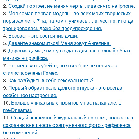
2.
Создай портрет, не меняя черты лица снято на Iphone.
3.
Моя самая первая модель - во всех моих творческих
порывах лет с 7 та, на ком я училась … и, честно, иногда
тренировалась даже без предупреждения.
4.
Возраст - это состояние души.
5.
Давайте знакомиться! Меня зовут Ангелина.
6.
Дорогие дамы, я могу создать для вас полный образ,
макияж + причёска.
7.
Вы меня хоть убейте, но я вообще не понимаю
стилиста селены Гомес.
8.
Как разбудить в себе сексуальность?
9.
Первый образ после долгого отпуска - это всегда
особенное настроение.
10.
Больше уникальных промтов у нас на канале: t.
me/Dnsamai.
11.
Создай эффектный журнальный портрет, полностью
сохранив внешность с загруженного фото - референса
без изменений.