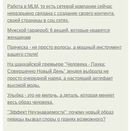
Работа в MLM, то есть сетевой компании сейчас
неразрывно связана с создание своего контента,
своей страницы в соц сетях.
Мужской гардероб: 6 вещей, которые нравятся
женщинам
Прическа - не просто волосы, а мощный инструмент
вашего стиля!
На шанхайской премьере "Человека - Паука:
Совершенно Новый День" зендея выбрала не
просто очередной наряд, а настоящий артефакт
высокой моды.
Улыбка - это не мелочь, а деталь, которая меняет
весь образ человека.
"Эффект Неузнаваемости": почему новый образ
певицы вызвал споры о гранях возможного?