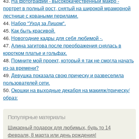
43.
На фотографии - высококачественный макро -
портрет в полный рост, снятый на широкой мраморной
лестнице с коваными перилами.
44.
Набор "Уход за Лицом".
45.
Как быть красивой.
46.
Новогодние кадры для себя любимой -.
47.
Алина загитова после преображения снялась в
коротком платье и гольфах.
48.
Помните мой проект, который я так не смогла начать
из-за времени?
49.
Девушка показала свою прическу и развеселила
пользователей сети.
50.
Окошки на выходные декабря на макияж/прическу/
образ:
Популярные материалы
Шикарный подарок для любимых, будь то 14
февраля, 8 марта или день рождения!