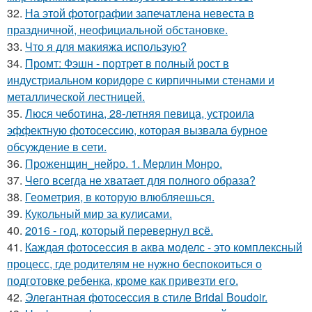
32.
На этой фотографии запечатлена невеста в
праздничной, неофициальной обстановке.
33.
Что я для макияжа использую?
34.
Промт: Фэшн - портрет в полный рост в
индустриальном коридоре с кирпичными стенами и
металлической лестницей.
35.
Люся чеботина, 28-летняя певица, устроила
эффектную фотосессию, которая вызвала бурное
обсуждение в сети.
36.
Проженщин_нейро. 1. Мерлин Монро.
37.
Чего всегда не хватает для полного образа?
38.
Геометрия, в которую влюбляешься.
39.
Кукольный мир за кулисами.
40.
2016 - год, который перевернул всё.
41.
Каждая фотосессия в аква моделс - это комплексный
процесс, где родителям не нужно беспокоиться о
подготовке ребенка, кроме как привезти его.
42.
Элегантная фотосессия в стиле Bridal Boudoir.