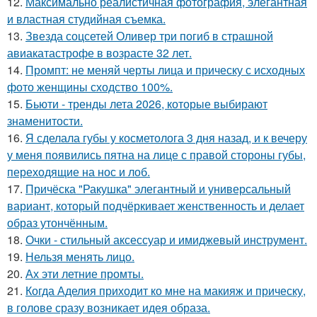
12.
Максимально реалистичная фотография, элегантная
и властная студийная съемка.
13.
Звезда соцсетей Оливер три погиб в страшной
авиакатастрофе в возрасте 32 лет.
14.
Промпт: не меняй черты лица и прическу с исходных
фото женщины сходство 100%.
15.
Бьюти - тренды лета 2026, которые выбирают
знаменитости.
16.
Я сделала губы у косметолога 3 дня назад, и к вечеру
у меня появились пятна на лице с правой стороны губы,
переходящие на нос и лоб.
17.
Причёска "Ракушка" элегантный и универсальный
вариант, который подчёркивает женственность и делает
образ утончённым.
18.
Очки - стильный аксессуар и имиджевый инструмент.
19.
Нельзя менять лицо.
20.
Ах эти летние промты.
21.
Когда Аделия приходит ко мне на макияж и прическу,
в голове сразу возникает идея образа.