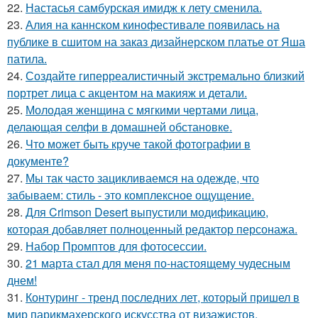
22.
Настасья самбурская имидж к лету сменила.
23.
Алия на каннском кинофестивале появилась на
публике в сшитом на заказ дизайнерском платье от Яша
патила.
24.
Создайте гиперреалистичный экстремально близкий
портрет лица с акцентом на макияж и детали.
25.
Молодая женщина с мягкими чертами лица,
делающая селфи в домашней обстановке.
26.
Что может быть круче такой фотографии в
документе?
27.
Мы так часто зацикливаемся на одежде, что
забываем: стиль - это комплексное ощущение.
28.
Для Crimson Desert выпустили модификацию,
которая добавляет полноценный редактор персонажа.
29.
Набор Промптов для фотосессии.
30.
21 марта стал для меня по-настоящему чудесным
днем!
31.
Контуринг - тренд последних лет, который пришел в
мир парикмахерского искусства от визажистов.