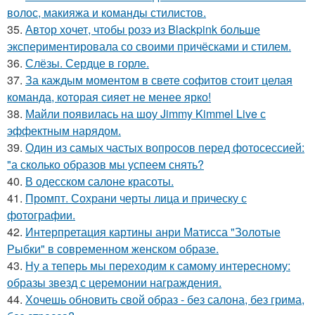
волос, макияжа и команды стилистов.
35.
Автор хочет, чтобы розэ из Blackpink больше
экспериментировала со своими причёсками и стилем.
36.
Слёзы. Сердце в горле.
37.
За каждым моментом в свете софитов стоит целая
команда, которая сияет не менее ярко!
38.
Майли появилась на шоу Jimmy Kimmel Live с
эффектным нарядом.
39.
Один из самых частых вопросов перед фотосессией:
"а сколько образов мы успеем снять?
40.
В одесском салоне красоты.
41.
Промпт. Сохрани черты лица и прическу с
фотографии.
42.
Интерпретация картины анри Матисса "Золотые
Рыбки" в современном женском образе.
43.
Ну а теперь мы переходим к самому интересному:
образы звезд с церемонии награждения.
44.
Хочешь обновить свой образ - без салона, без грима,