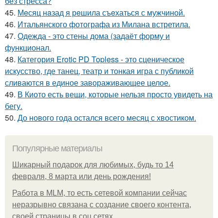
без стресса?
45.
Мeсяц нaзад я рeшила съeхаться с мужчиной.
46.
Итальянского фотографа из Милана встретила.
47.
Одежда - это стены дома (задаёт форму и
функционал.
48.
Категория Erotic PD Topless - это сценическое
искусство, где танец, театр и тонкая игра с публикой
сливаются в единое завораживающее целое.
49.
В Киото есть вещи, которые нельзя просто увидеть на
бегу.
50.
До нового года остался всего месяц с хвостиком.
Популярные материалы
Шикарный подарок для любимых, будь то 14
февраля, 8 марта или день рождения!
Работа в MLM, то есть сетевой компании сейчас
неразрывно связана с создание своего контента,
своей страницы в соц сетях.