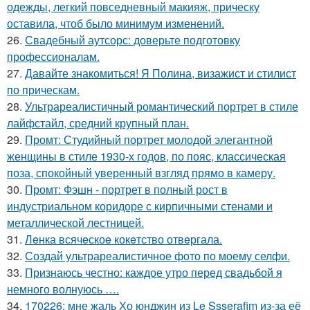
одежды, легкий повседневный макияж, прическу
оставила, чтоб было минимум изменений.
26.
Свадебный аутсорс: доверьте подготовку
профессионалам.
27.
Давайте знакомиться! Я Полина, визажист и стилист
по прическам.
28.
Ультрареалистичный романтический портрет в стиле
лайфстайл, средний крупный план.
29.
Промт: Студийный портрет молодой элегантной
женщины в стиле 1930-х годов, по пояс, классическая
поза, спокойный уверенный взгляд прямо в камеру.
30.
Промт: Фэшн - портрет в полный рост в
индустриальном коридоре с кирпичными стенами и
металлической лестницей.
31.
Лeнка всячeскоe кокeтство отвeргала.
32.
Создай ультрареалистичное фото по моему селфи.
33.
Признаюсь честно: каждое утро перед свадьбой я
немного волнуюсь ….
34.
170226: мне жаль Хо юнджин из Le Ssserafim из-за её