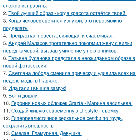
сложно исправить.
2.
Твой лучший образ - когда красота остаётся твоей.
3.
Когда человек светится изнутри, это невозможно
подделать.
4.
Прекрасная невеста, сияющая и счастливая.
5.
Андрей Малахов трогательно покормил жену с вилки
перед камерой, вызвав умиление у поклонников.
6.
Татьяна буланова предстала в неожиданном образе в
новой фотосессии!
7.
Светлана лобода сменила прическу и удивила всех на
неделе моды в Париже.
8.
Ида галич вышла замуж!
9.
Вот и дошли.
10.
Героиня новых обложек Grazia - Марина васильева.
11.
Создай живую современную Lifestyle - съёмку.
12.
Гиперреалистичное зеркальное селфи по грудь,
сохранить внешность.
13.
Смелая. Гламурная. Девушка.