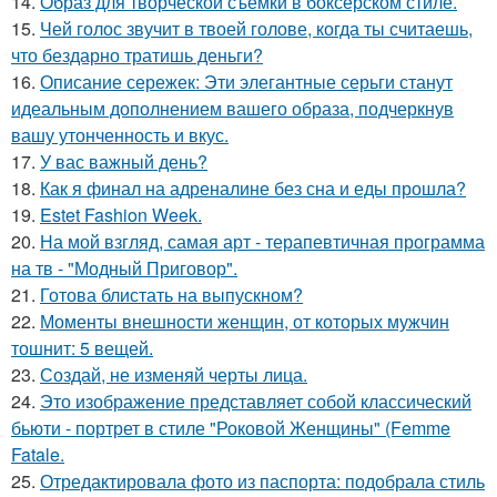
14.
Образ для творческой съемки в боксерском стиле.
15.
Чей голос звучит в твоей голове, когда ты считаешь,
что бездарно тратишь деньги?
16.
Описание сережек: Эти элегантные серьги станут
идеальным дополнением вашего образа, подчеркнув
вашу утонченность и вкус.
17.
У вас важный день?
18.
Как я финал на адреналине без сна и еды прошла?
19.
Estet Fashion Week.
20.
На мой взгляд, самая арт - терапевтичная программа
на тв - "Модный Приговор".
21.
Готова блистать на выпускном?
22.
Моменты внешности женщин, от которых мужчин
тошнит: 5 вещей.
23.
Создай, не изменяй черты лица.
24.
Это изображение представляет собой классический
бьюти - портрет в стиле "Роковой Женщины" (Femme
Fatale.
25.
Отредактировала фото из паспорта: подобрала стиль