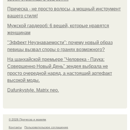
Прическа - не просто волосы, а мощный инструмент
вашего стиля!
Мужской гардероб: 6 вещей, которые нравятся
женщинам
"Эффект Неузнаваемости": почему новый образ
певицы вызвал споры о гранях возможного?
На шанхайской премьере "Человека - Паука:
Совершенно Новый День" зендея выбрала не
просто очередной наряд, а настоящий артефакт
высокой моды.
Dafunkystyle. Matrix neo.
© 2026 Прическа и макияж
Контакты
Пользовательское соглашение