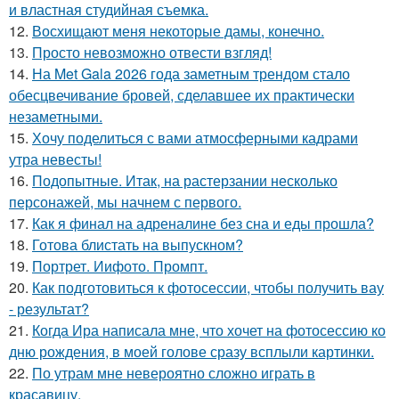
и властная студийная съемка.
12.
Восхищают меня некоторые дамы, конечно.
13.
Просто невозможно отвести взгляд!
14.
На Met Gala 2026 года заметным трендом стало
обесцвечивание бровей, сделавшее их практически
незаметными.
15.
Хочу поделиться с вами атмосферными кадрами
утра невесты!
16.
Подопытные. Итак, на растерзании несколько
персонажей, мы начнем с первого.
17.
Как я финал на адреналине без сна и еды прошла?
18.
Готова блистать на выпускном?
19.
Портрет. Иифото. Промпт.
20.
Как подготовиться к фотосессии, чтобы получить вау
- результат?
21.
Когда Ира написала мне, что хочет на фотосессию ко
дню рождения, в моей голове сразу всплыли картинки.
22.
По утрам мне невероятно сложно играть в
красавицу.