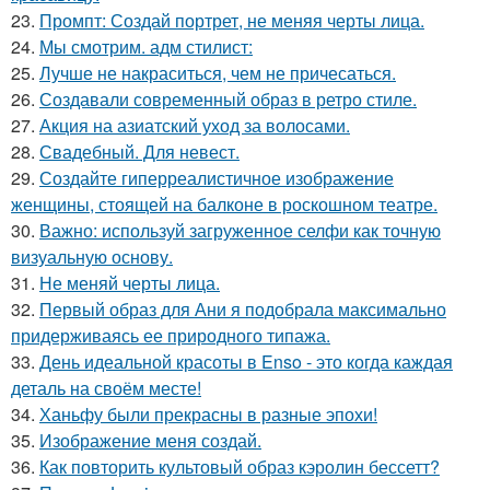
23.
Промпт: Создай портрет, не меняя черты лица.
24.
Мы смотрим. адм стилист:
25.
Лучше не накраситься, чем не причесаться.
26.
Создавали современный образ в ретро стиле.
27.
Акция на азиатский уход за волосами.
28.
Свадебный. Для невест.
29.
Создайте гиперреалистичное изображение
женщины, стоящей на балконе в роскошном театре.
30.
Важно: используй загруженное селфи как точную
визуальную основу.
31.
Не меняй черты лица.
32.
Первый образ для Ани я подобрала максимально
придерживаясь ее природного типажа.
33.
День идеальной красоты в Enso - это когда каждая
деталь на своём месте!
34.
Ханьфу были прекрасны в разные эпохи!
35.
Изображение меня создай.
36.
Как повторить культовый образ кэролин бессетт?