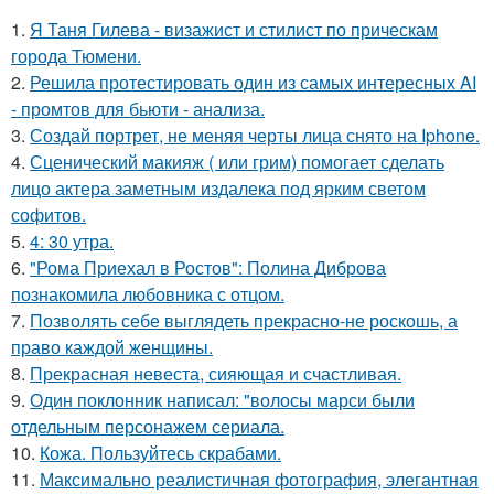
1.
Я Таня Гилева - визажист и стилист по прическам
города Тюмени.
2.
Решила протестировать один из самых интересных AI
- промтов для бьюти - анализа.
3.
Создай портрет, не меняя черты лица снято на Iphone.
4.
Сценический макияж ( или грим) помогает сделать
лицо актера заметным издалека под ярким светом
софитов.
5.
4: 30 утра.
6.
"Рома Приехал в Ростов": Полина Диброва
познакомила любовника с отцом.
7.
Позволять себе выглядеть прекрасно-не роскошь, а
право каждой женщины.
8.
Прекрасная невеста, сияющая и счастливая.
9.
Один поклонник написал: "волосы марси были
отдельным персонажем сериала.
10.
Кожа. Пользуйтесь скрабами.
11.
Максимально реалистичная фотография, элегантная