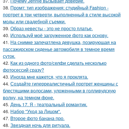
37.
Почему Jennie вызывает доверие.
38.
Промт: тип изображения: студийный Fashion -
портрет в три четверти, выполненный в стиле высокой
моды или свадебной съемки.
39.
Образ невесты - это не просто платье.
40.
Используй моё загруженное фото как основу.
41.
На снимке запечатлена девушка, позирующая на
пассажирском сиденье автомобиля в темное время
суток.
42.
Как из одного фото/селфи сделать несколько
фотосессий сразу?
43.
Иногда мне кажется, что я проклята.
44.
Создайте гиперреалистичный портрет женщины с
блестящими волосами, уложенными в голливудскую
волну, на темном фоне.
45.
День 17. Я - театральный романтик.
46.
Набор "Уход за Лицом".
47.
Второе фото банана про.
48.
Звездная ночь для ритуала.