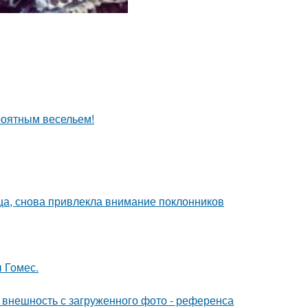
роятным весельем!
ица, снова привлекла внимание поклонников
 Гомес.
внешность с загруженного фото - референса