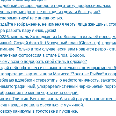
адебный аутсорс: доверьте подготовку профессионалам.
чешь крутые фото, не выходя из дома и без студии?
спериментируйте с внешностью.
здайте изображение, не изменяя черты лица женщины, ст
ра разбить пару яичек, Джек!
0226: мне жаль Хо юнджин из Le Ssserafim из-за её волос, 
ичный. Создай фото 9: 16: крупный план (Close - up), профил
имание! Только в том случае, если вам нравится ретро - сти
егантная фотосессия в стиле Bridal Boudoir.
чему важно подобрать свой стиль в одежде?
здай нейрофотосессию самостоятельно с помощью моего б
терпретация картины анри Матисса "Золотые Рыбки" в сов
збиваю вдребезги стереотипы о нефотогеничность, зажатос
нематографичный, ультрареалистичный чёрно-белый портре
ображение не меняя черты лица создай.
иптих. Триптих. Верхняя часть: близкий ракурс по пояс жен
сяц назад я решила съeхаться с мужчиной.
овожу каникулы в толстовке и пуховике.