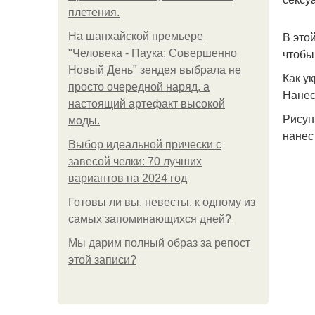
плетения.
В это
На шанхайской премьере
чтобы
"Человека - Паука: Совершенно
Новый День" зендея выбрала не
Как у
просто очередной наряд, а
Нанес
настоящий артефакт высокой
Рисун
моды.
нанес
Выбор идеальной прически с
завесой челки: 70 лучших
вариантов на 2024 год
Готовы ли вы, невесты, к одному из
самых запоминающихся дней?
Мы дарим полный образ за репост
этой записи?