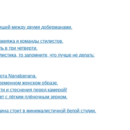
оящей между двумя доберманами.
макияжа и команды стилистов.
ь в три четверти.
листика, то запомните, что лучше не делать:
ота Nanabanana.
ременном женском образе.
ти и стеснения перед камерой!
т с лёгким плёночным зерном.
щина стоит в минималистичной белой студии.