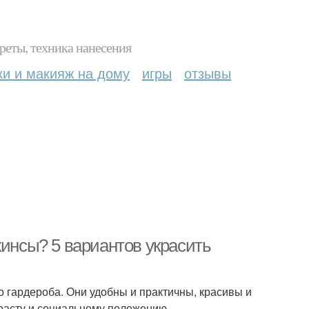
реты, техника нанесения
ки и макияж на дому
игры
отзывы
жинсы? 5 вариантов украсить
гардероба. Они удобны и практичны, красивы и
расту и социальному положению.