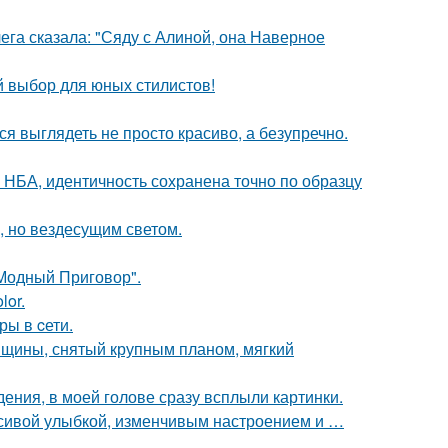
ега сказала: "Сяду с Алиной, она Наверное
й выбор для юных стилистов!
ся выглядеть не просто красиво, а безупречно.
 НБА, идентичность сохранена точно по образцу
, но вездесущим светом.
"Модный Приговор".
lor.
ры в cети.
нщины, снятый крупным планом, мягкий
дения, в моей голове сразу всплыли картинки.
расивой улыбкой, изменчивым настроением и …