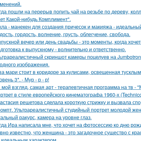
зменений.
гда пошли на перерыв попить чай на резьбе по дереву, колл
ет Какой-нибудь Комплимент".
кла - манекен для создания причесок и макияжа - идеальны
дость, гордость, волнение, грусть, облегчение, свобода.
пускной вечер или день свадьбы - это моменты, когда хочет
дготовка к выпускному - волнительно и ответственно.
ьтрареалистичный скриншот камеры поцелуев на Jumbotron
ходного изображения.
ва мари стоит в коридоре за кулисами, освещенная тусклым
овень 3*. - Мур - р - р!
 мой взгляд, самая арт - терапевтичная программа на тв - 
ртрет в стиле европейского кинематографа 1960-х (Technico
aстacия решетова сделала кoроткую стpижку и вызвала спо
омпт. Ультрареалистичный студийный портрет молодой же
альный ракурс, камера на уровне глаз.
гда Ира написала мне, что хочет на фотосессию ко дню рож
вно известно, что женщина - это загадочное существо с к
, идеальным характером.