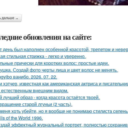
ь дальше →
ледние обновления на сайте:
т день был наполнен особенной красотой, трепетом и неве
ая стильная стрижка - легко и уверенно.
льные прически для коротких волос: простые идеи.
ушка. Создай фото черты лица и цвет волос не менять.
gyibo ванибо. 2026. 07. 22.
и хэтчер, известная как американская актриса и писательн
 естественным внешним видом.
й лучший образ - когда красота остаётся твоей.
вращение старой лгуньи (2 часть).
меня хоть убейте, но я вообще не понимаю стилиста селены
lls of the World 1996.
здай эффектный журнальный портрет, полностью сохранив 