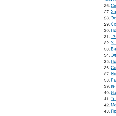
26.
Св
27.
Хо
28.
Эк
29.
Со
30.
По
31.
17
32.
Ул
33.
Вн
34.
Эл
35.
По
36.
Со
37.
Ин
38.
Ра
39.
Ки
40.
Из
41.
Тр
42.
Мe
43.
Пр