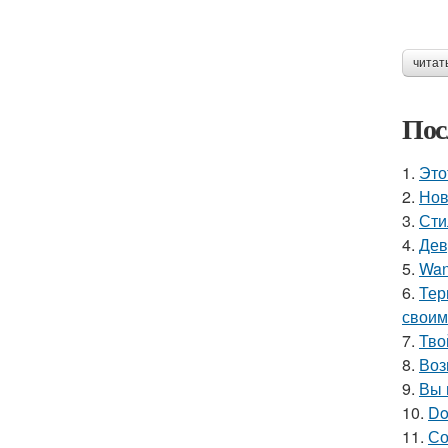
читат
Пос
1.
Это
2.
Нов
3.
Сти
4.
Дев
5.
Wan
6.
Тер
своим
7.
Тво
8.
Воз
9.
Вы 
10.
Do
11.
Со