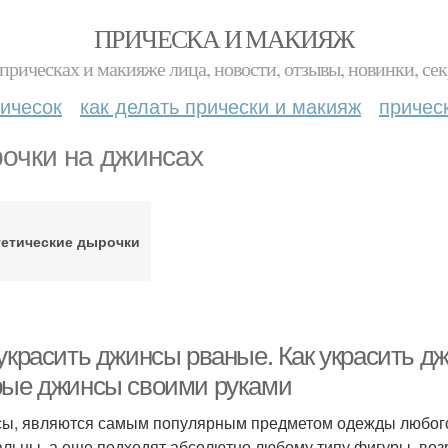
ПРИЧЕСКА И МАКИЯЖ
прическах и макияже лица, новости, отзывы, новинки, сек
ичесок
как делать прически и макияж
причес
очки на джинсах
тетические дырочки
 украсить джинсы рваные. Как украсить д
рые джинсы своими руками
ы, являются самым популярным предметом одежды любого 
альны, а еще подходят абсолютно любому типу фигуры, воз