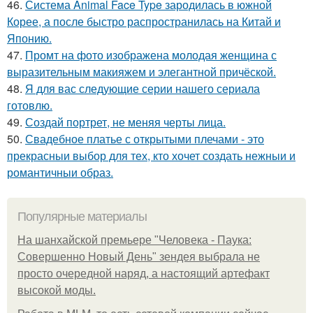
46.
Система Animal Face Type зародилась в южной
Корее, а после быстро распространилась на Китай и
Японию.
47.
Промт на фото изображена молодая женщина с
выразительным макияжем и элегантной причёской.
48.
Я для вас следующие серии нашего сериала
готовлю.
49.
Создай портрет, не меняя черты лица.
50.
Свадебное платье с открытыми плечами - это
прекрасныи выбор для тех, кто хочет создать нежныи и
романтичныи образ.
Популярные материалы
На шанхайской премьере "Человека - Паука:
Совершенно Новый День" зендея выбрала не
просто очередной наряд, а настоящий артефакт
высокой моды.