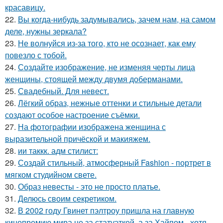
красавицу.
22.
Вы когда-нибудь задумывались, зачем нам, на самом
деле, нужны зеркала?
23.
Не волнуйся из-за того, кто не осознает, как ему
повезло с тобой.
24.
Создайте изображение, не изменяя черты лица
женщины, стоящей между двумя доберманами.
25.
Свадебный. Для невест.
26.
Лёгкий образ, нежные оттенки и стильные детали
создают особое настроение съёмки.
27.
На фотографии изображена женщина с
выразительной причёской и макияжем.
28.
ии таккк. адм стилист:
29.
Создай стильный, атмосферный Fashion - портрет в
мягком студийном свете.
30.
Образ невесты - это не просто платье.
31.
Делюсь своим секретиком.
32.
В 2002 году Гвинет пэлтроу пришла на главную
кинопремию мира не за статуэткой, а за Хайпом - хотя