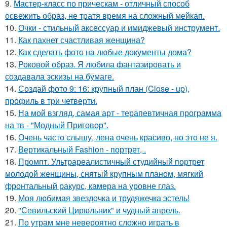
9.
Мастер-класс по прическам - отличный способ
освежить образ, не тратя время на сложный мейкап.
10.
Очки - стильный аксессуар и имиджевый инструмент.
11.
Как пахнет счастливая женщина?
12.
Как сделать фото на любые документы дома?
13.
Роковой образ. Я любила фантазировать и
создавала эскизы на бумаге.
14.
Создай фото 9: 16: крупный план (Close - up),
профиль в три четверти.
15.
На мой взгляд, самая арт - терапевтичная программа
на тв - "Модный Приговор".
16.
Очень часто слышу, лена очень красиво, но это не я.
17.
Вертикальный Fashion - портрет, .
18.
Промпт. Ультрареалистичный студийный портрет
молодой женщины, снятый крупным планом, мягкий
фронтальный ракурс, камера на уровне глаз.
19.
Моя любимая звездочка и трудяжечка эстель!
20.
"Севильский Цирюльник" и чудный апрель.
21.
По утрам мне невероятно сложно играть в