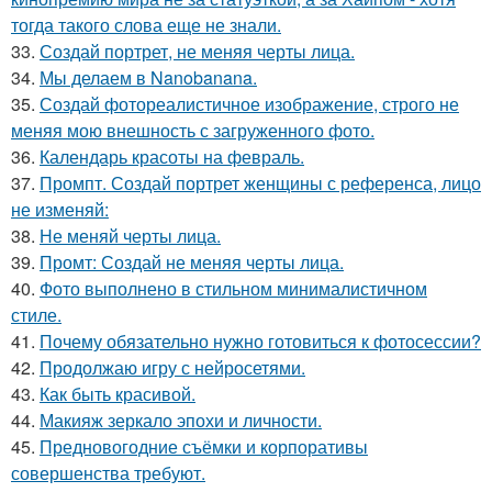
тогда такого слова еще не знали.
33.
Создай портрет, не меняя черты лица.
34.
Мы делаем в Nanobanana.
35.
Создай фотореалистичное изображение, строго не
меняя мою внешность с загруженного фото.
36.
Календарь красоты на февраль.
37.
Промпт. Создай портрет женщины с референса, лицо
не изменяй:
38.
Не меняй черты лица.
39.
Промт: Создай не меняя черты лица.
40.
Фото выполнено в стильном минималистичном
стиле.
41.
Почему обязательно нужно готовиться к фотосессии?
42.
Продолжаю игру с нейросетями.
43.
Как быть красивой.
44.
Макияж зеркало эпохи и личности.
45.
Предновогодние съёмки и корпоративы
совершенства требуют.