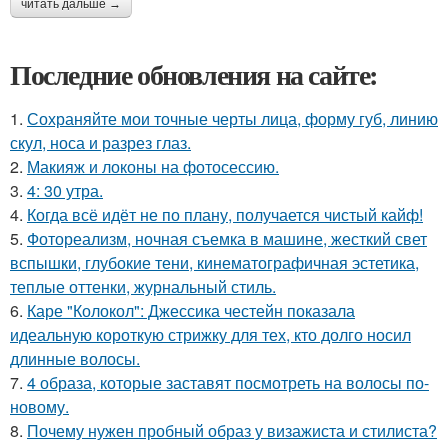
читать дальше →
Последние обновления на сайте:
1.
Сохраняйте мои точные черты лица, форму губ, линию
скул, носа и разрез глаз.
2.
Макияж и локоны на фотосессию.
3.
4: 30 утра.
4.
Когда всё идёт не по плану, получается чистый кайф!
5.
Фотореализм, ночная съемка в машине, жесткий свет
вспышки, глубокие тени, кинематографичная эстетика,
теплые оттенки, журнальный стиль.
6.
Каре "Колокол": Джессика честейн показала
идеальную короткую стрижку для тех, кто долго носил
длинные волосы.
7.
4 образа, которые заставят посмотреть на волосы по-
новому.
8.
Почему нужен пробный образ у визажиста и стилиста?