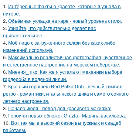
1.
Интересные факты о красоте, которые я узнала в
питере.
2.
Объёмная укладка на каре - новый уровень стиля.
3.
Узнайте, что действительно делает вас
привлекательнее.
4.
Моё лицо с загруженного селфи без каких-либо
изменений используй.
5.
Максимально реалистичная фотография, чувственное
и естественное настроение на морском побережье.
6.
Мнения_ пкр. Как же я устала от механики выбора
гардероба в водяной лилии.
7.
Красный горошек (Red Polka Dot) - вечный символ
ретро - романтики, итальянского шика и самого сочного
летнего настроения.
8.
Начало июля - повод для красивого макияжа!
9.
Героиня новых обложек Grazia - Марина васильева.
10.
Вот так мы в высокий сезон выпускных и свадеб
работаем.