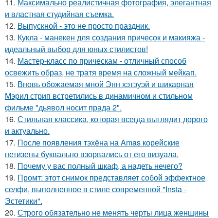
11.
Максимально реалистичная фотография, элегантная
и властная студийная съемка.
12.
Выпускной - это не просто праздник.
13.
Кукла - манекен для создания причесок и макияжа -
идеальный выбор для юных стилистов!
14.
Мастер-класс по прическам - отличный способ
освежить образ, не тратя время на сложный мейкап.
15.
Вновь обожаемая мной Энн хэтэуэй и шикарная
Мэрил стрип встретились в динамичном и стильном
фильме "дьявол носит прада 2".
16.
Стильная классика, которая всегда выглядит дорого
и актуально.
17.
После появления тэхёна на Amas корейские
нетизены буквально взорвались от его визуала.
18.
Почему у вас полный шкаф, а надеть нечего?
19.
Промт: этот снимок представляет собой эффектное
селфи, выполненное в стиле современной "Insta -
Эстетики".
20.
Строго обязательно не менять черты лица женщины