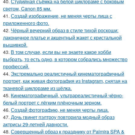
40.
Студийная съёмка на белой циклораме с боковым
светом, Canon 85 мм.
41.
Создай изображение, не меняя черты лица с
приложенного фото.
42.
Чёрный вечерний образ в стиле тихой роскоши:
лаконичное платье и акцентный жакет с кристальной
вышивкой.
43.
В том случае, если вы не знаете какое хобби
выбрать, то есть одно, в котором собрались множество
профессий.
44.
Экстремально реалистичный кинематографичный
портрет, как живая фотография из Instagram, снятая на
тканевой циклораме из шёлка.
45.
Кинематографичный, ультрареалистичный чёрно-
белый портрет с лёгким плёночным зерном.
46.
Создай фотографию, не меняя черты лица.
47.
Дочь гвинет пэлтроу повторила модный образ
актрисы 29-летней давности.
48.
Совершенный образ к празднику от Palmira SPA &