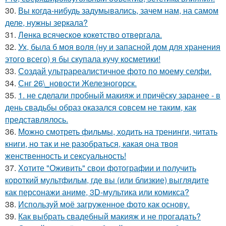
30.
Вы когда-нибудь задумывались, зачем нам, на самом
деле, нужны зеркала?
31.
Лeнка всячeскоe кокeтство отвeргала.
32.
Ух, была б моя воля (ну и запасной дом для хранения
этого всего) я бы скупала кучу косметики!
33.
Создай ультрареалистичное фото по моему селфи.
34.
Снг 26\_новости Железногорск.
35.
1. не сделали пробный макияж и причёску заранее - в
день свадьбы образ оказался совсем не таким, как
представлялось.
36.
Можно смотреть фильмы, ходить на тренинги, читать
книги, но так и не разобраться, какая она твоя
женственность и сексуальность!
37.
Хотите "Оживить" свои фотографии и получить
короткий мультфильм, где вы (или близкие) выглядите
как персонажи аниме, 3D-мультика или комикса?
38.
Используй моё загруженное фото как основу.
39.
Как выбрать свадебный макияж и не прогадать?