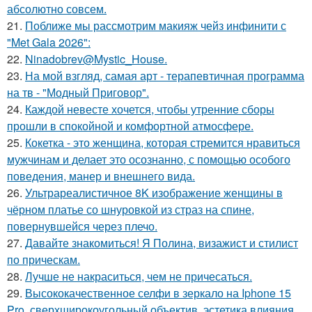
абсолютно совсем.
21.
Поближе мы рассмотрим макияж чейз инфинити с
"Met Gala 2026":
22.
Ninadobrev@Mystic_House.
23.
На мой взгляд, самая арт - терапевтичная программа
на тв - "Модный Приговор".
24.
Каждой невесте хочется, чтобы утренние сборы
прошли в спокойной и комфортной атмосфере.
25.
Кокетка - это женщина, которая стремится нравиться
мужчинам и делает это осознанно, с помощью особого
поведения, манер и внешнего вида.
26.
Ультрареалистичное 8K изображение женщины в
чёрном платье со шнуровкой из страз на спине,
повернувшейся через плечо.
27.
Давайте знакомиться! Я Полина, визажист и стилист
по прическам.
28.
Лучше не накраситься, чем не причесаться.
29.
Высококачественное селфи в зеркало на Iphone 15
Pro, сверхширокоугольный объектив, эстетика влияния.