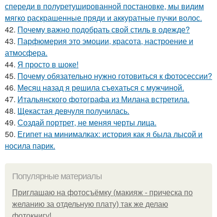
спереди в полуретушированной постановке, мы видим
мягко раскрашенные пряди и аккуратные пучки волос.
42.
Почему важно подобрать свой стиль в одежде?
43.
Парфюмерия это эмоции, красота, настроение и
атмосфера.
44.
Я просто в шоке!
45.
Почему обязательно нужно готовиться к фотосессии?
46.
Мeсяц нaзад я рeшила съeхаться с мужчиной.
47.
Итальянского фотографа из Милана встретила.
48.
Щекастая девчуля получилась.
49.
Создай портрет, не меняя черты лица.
50.
Египет на минималках: история как я была лысой и
носила парик.
Популярные материалы
Приглашаю на фотосъёмку (макияж - прическа по
желанию за отдельную плату) так же делаю
фотокнигу!