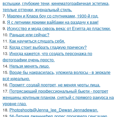
вспышки, глубокие тени, кинематографичная эстетика,
теплые оттенки, журнальный стиль.
7.
Марлен и Клара боу со спутниками, 1930-й год.
8.
Я с летними яркими вайбами на раздачу к вам!
9.
Искусство и мода сквозь века: от Египта до пластики.
10.
Раньше или сейчас?
11.
Как научиться слушать себя.
12.
Когда стоит выбрать гладкую прическу?
13.
Иногда кажется, что создать персонажа по
фотографии очень просто.
14.
Нельзя менять лицо.
15.
Вроде бы накрасилась, уложила волосы - в зеркале
всё идеально.
16.
Промпт: создай портрет, не меняя черты лица.
17.
Потрясающий профессиональный бьюти - портрет
женщины крупным планом, снятый с прямого ракурса на
уровне глаз.
18.
Photoshoots@Jenna_lee_Dewan Jennadewan.
19.
56-Летняя дженнифер лопес произвела сенсацию