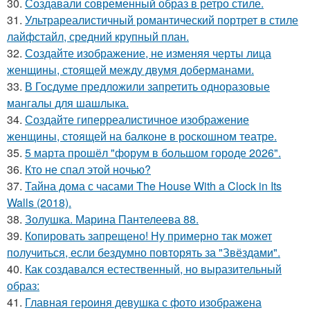
30.
Создавали современный образ в ретро стиле.
31.
Ультрареалистичный романтический портрет в стиле
лайфстайл, средний крупный план.
32.
Создайте изображение, не изменяя черты лица
женщины, стоящей между двумя доберманами.
33.
В Госдуме предложили запретить одноразовые
мангалы для шашлыка.
34.
Создайте гиперреалистичное изображение
женщины, стоящей на балконе в роскошном театре.
35.
5 марта прошёл "форум в большом городе 2026".
36.
Кто не спал этой ночью?
37.
Тайна дома с часами The House With a Clock in Its
Walls (2018).
38.
Золушка. Марина Пантелеева 88.
39.
Копировать запрещено! Ну примерно так может
получиться, если бездумно повторять за "Звёздами".
40.
Как создавался естественный, но выразительный
образ:
41.
Главная героиня девушка с фото изображена