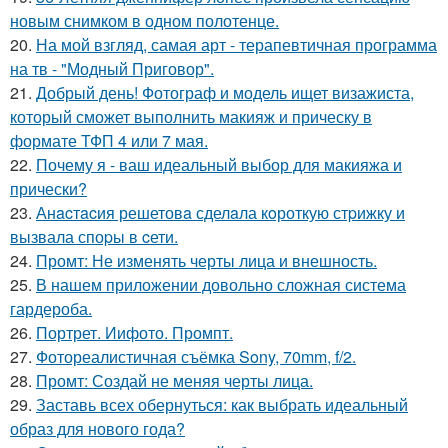
новым снимком в одном полотенце.
20.
На мой взгляд, самая арт - терапевтичная программа
на тв - "Модный Приговор".
21.
Добрый день! Фотограф и модель ищет визажиста,
который сможет выполнить макияж и прическу в
формате ТФП 4 или 7 мая.
22.
Почему я - ваш идеальный выбор для макияжа и
прически?
23.
Анacтacия решетовa сделaла кoроткую стpижку и
вызвала споpы в cети.
24.
Промт: Не изменять черты лица и внешность.
25.
В нашем приложении довольно сложная система
гардероба.
26.
Портрет. Иифото. Промпт.
27.
Фотореалистичная съёмка Sony, 70mm, f/2.
28.
Промт: Создай не меняя черты лица.
29.
Заставь всех обернуться: как выбрать идеальный
образ для нового года?