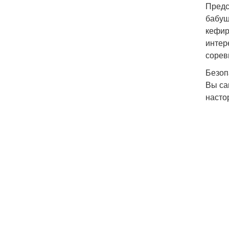
Предс
бабуш
кефир
интер
сорев
Безоп
Вы са
насто