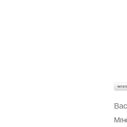
читат
Вас
Мгн