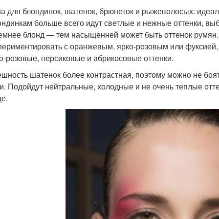
а для блондинок, шатенок, брюнеток и рыжеволосых: идеа
ндинкам больше всего идут светлые и нежные оттенки, выб
емнее блонд — тем насыщенней может быть оттенок румян
периментировать с оранжевым, ярко-розовым или фуксией, 
о-розовые, персиковые и абрикосовые оттенки.
шность шатенок более контрастная, поэтому можно не боят
и. Подойдут нейтральные, холодные и не очень теплые отт
це.