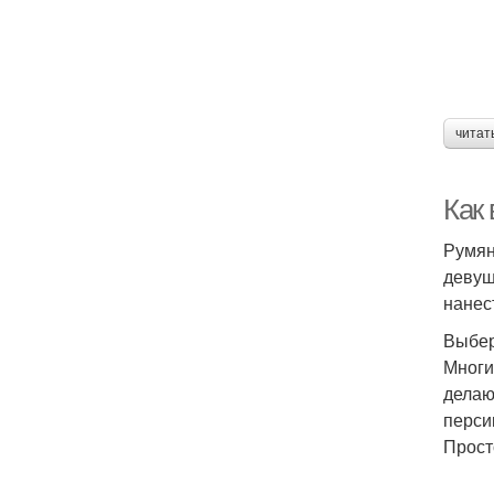
читат
Как
Румян
девуш
нанес
Выбер
Многи
делаю
перси
Прост