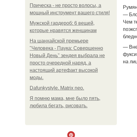
Прическа - не просто волосы, а
Румян
мощный инструмент вашего стиля!
— Бло
Чем т
Мужской гардероб: 6 вещей,
поэкс
которые нравятся женщинам
бледн
На шанхайской премьере
— Вне
"Человека - Паука: Совершенно
фукси
Новый День" зендея выбрала не
на ли
просто очередной наряд, а
настоящий артефакт высокой
моды.
Dafunkystyle. Matrix neo.
Я помню мама, мне было пять,
любила бегать, рисовать.