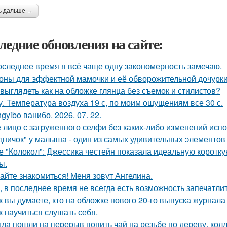
ь дальше →
ледние обновления на сайте:
оследнее время я всё чаще одну закономерность замечаю.
оны для эффектной мамочки и её обворожительной дочурки
 выглядеть как на обложке глянца без съемок и стилистов?
у. Температура воздуха 19 с, по моим ощущениям все 30 с.
gyibo ванибо. 2026. 07. 22.
 лицо с загруженного селфи без каких-либо изменений испо
дничок" у малыша - один из самых удивительных элементов 
е "Колокол": Джессика честейн показала идеальную коротку
ы.
айте знакомиться! Меня зовут Ангелина.
, в последнее время не всегда есть возможность запечатлит
к вы думаете, кто на обложке нового 20-го выпуска журнала
к научиться слушать себя.
гда пошли на перерыв попить чай на резьбе по дереву, колл