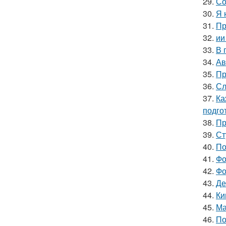
29.
Со
30.
Я 
31.
Пр
32.
ии
33.
В 
34.
Ав
35.
Пр
36.
Сл
37.
Ка
подго
38.
Пр
39.
Ст
40.
По
41.
Фо
42.
Фо
43.
Де
44.
Ки
45.
Ма
46.
По