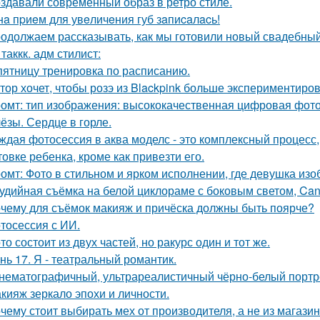
здавали современный образ в ретро стиле.
нa пpиeм для увeличeния губ зaпиcaлacь!
одолжаем рассказывать, как мы готовили новый свадебный 
 таккк. адм стилист:
пятницу тренировка по расписанию.
тор хочет, чтобы розэ из Blackpink больше экспериментиро
омт: тип изображения: высококачественная цифровая фотогр
ёзы. Сердце в горле.
ждая фотосессия в аква моделс - это комплексный процесс,
товке ребенка, кроме как привезти его.
омт: Фото в стильном и ярком исполнении, где девушка из
удийная съёмка на белой циклораме с боковым светом, Can
чему для съёмок макияж и причёска должны быть поярче?
тосессия с ИИ.
то состоит из двух частей, но ракурс один и тот же.
нь 17. Я - театральный романтик.
нематографичный, ультрареалистичный чёрно-белый портре
кияж зеркало эпохи и личности.
чему стоит выбирать мех от производителя, а не из магази