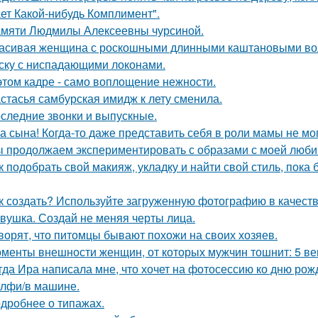
ет Какой-нибудь Комплимент".
мяти Людмилы Алексеевны чурсиной.
асивая женщина с роскошными длинными каштановыми во
ску с ниспадающими локонами.
этом кадре - само воплощение нежности.
стасья самбурская имидж к лету сменила.
следние звонки и выпускные.
а сына! Когда-то даже представить себя в роли мамы не мог
 продолжаем экспериментировать с образами с моей люби
к подобрать свой макияж, укладку и найти свой стиль, пока 
к создать? Используйте загруженную фотографию в качеств
вушка. Создай не меняя черты лица.
ворят, что питомцы бывают похожи на своих хозяев.
менты внешности женщин, от которых мужчин тошнит: 5 ве
гда Ира написала мне, что хочет на фотосессию ко дню рож
лфи/в машине.
дробнее о типажах.