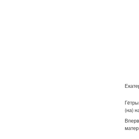
Екате
Ге́тр
(на) 
Вперв
матер