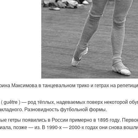
рина Максимова в танцевальном трико и гетрах на репетици
ы ( guêtre ) — род тёплых, надеваемых поверх некоторой об
накладного. Разновидность футбольной формы.
ые гетры появились в России примерно в 1895 году. Первон
иала, позже — из. В 1990-х — 2000-х годах они снова вошл