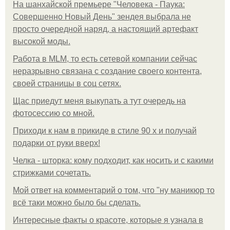
На шанхайской премьере "Человека - Паука:
Совершенно Новый День" зендея выбрала не
просто очередной наряд, а настоящий артефакт
высокой моды.
Работа в MLM, то есть сетевой компании сейчас
неразрывно связана с создание своего контента,
своей страницы в соц сетях.
Щас приедут меня выкупать а тут очередь на
фотосессию со мной.
Приходи к нам в прикиде в стиле 90 х и получай
подарки от руки вверх!
Челка - шторка: кому подходит, как носить и с какими
стрижками сочетать.
Мой ответ на комментарий о том, что "ну маникюр то
всё таки можно было бы сделать.
Интересные факты о красоте, которые я узнала в