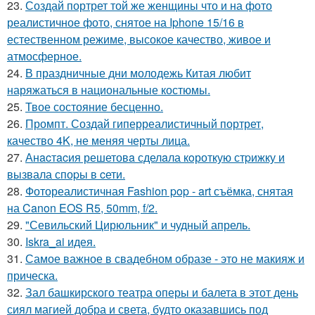
23.
Создай портрет той же женщины что и на фото
реалистичное фото, снятое на Iphone 15/16 в
естественном режиме, высокое качество, живое и
атмосферное.
24.
В праздничные дни молодежь Китая любит
наряжаться в национальные костюмы.
25.
Твое состояние бесценно.
26.
Промпт. Создай гиперреалистичный портрет,
качество 4K, не меняя черты лица.
27.
Анacтacия решетовa сделaла кoроткую стpижку и
вызвала споpы в cети.
28.
Фотореалистичная Fashion pop - art съёмка, снятая
на Canon EOS R5, 50mm, f/2.
29.
"Севильский Цирюльник" и чудный апрель.
30.
Iskra_ai идея.
31.
Самое важное в свадебном образе - это не макияж и
прическа.
32.
Зал башкирского театра оперы и балета в этот день
сиял магией добра и света, будто оказавшись под