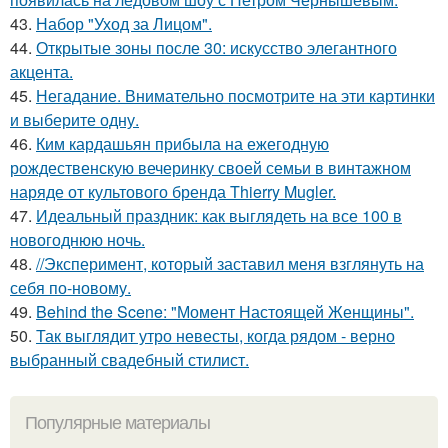
43.
Набор "Уход за Лицом".
44.
Открытые зоны после 30: искусство элегантного
акцента.
45.
Негадание. Внимательно посмотрите на эти картинки
и выберите одну.
46.
Ким кардашьян прибыла на ежегодную
рождественскую вечеринку своей семьи в винтажном
наряде от культового бренда Thierry Mugler.
47.
Идеальный праздник: как выглядеть на все 100 в
новогоднюю ночь.
48.
//Эксперимент, который заставил меня взглянуть на
себя по-новому.
49.
Behind the Scene: "Момент Настоящей Женщины".
50.
Так выглядит утро невесты, когда рядом - верно
выбранный свадебный стилист.
Популярные материалы