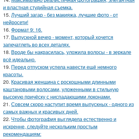
и властная студийная съемка.
15.
Лучший загар - без макияжа, лучшие фото - от
нейросети!
16.
Формат 9: 16.
17.
Выпускной вечер - момент, который хочется
запечатлеть во всех деталях.
18.
Вроде бы накрасилась, уложила волосы - в зеркале
всё идеально.
19.
Перед отпуском успела навести ещё немного
красоты.
20.
Красивая женщина с роскошными длинными
каштановыми волосами, уложенными в стильную
высокую причёску с ниспадающими локонами.
21.
Совсем скоро наступит время выпускных - одного из
самых важных и красивых дней.
22.
Чтобы фотография выглядела естественно и
искренне, следуйте нескольким простым
рекомендациям: