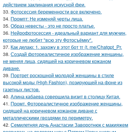
действием заклинания искусной феи.
33.
Фотосессия беременности все включено.
34.
Промпт: Не изменяй черты лица.
35.
Образ невесты - это не просто платье.
36.
Нейрофотосессия - идеальный вариант для мужчин,
которые не любят "всю эту Фотосъёмку".
37.
Как делаю: 1. захожу в этот бот тг (t. me/Chatgpt_Pr.
38.
Создай фотореалистичное изображение женщины,
не меняя лица, сидящей на коричневом кожаном
диване.
39.
Портрет роскошной молодой женщины в стиле
высокой моды (High Fashion), позирующей на фоне из
газетных листов.
40.
Алина кабаева совершила визит в столицу Китая.
41.
Промт. Фотореалистичное изображение женщины,
сидящей на коричневом кожаном диване с
металлическими гвоздями по периметру.
42.
Семилетняя дочь Анастасии Заворотнюк с макияжем
появилась на ледовом шоу с Петром Чернышевым.