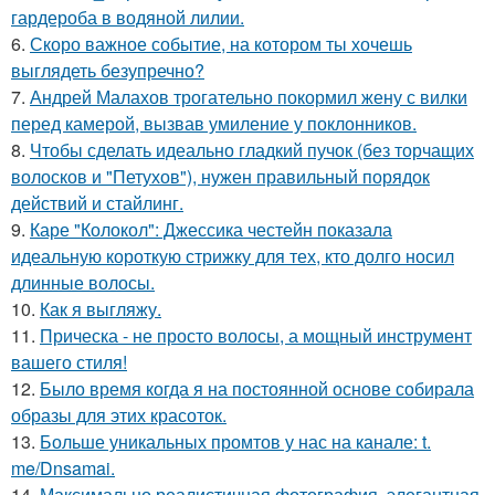
гардероба в водяной лилии.
6.
Скоро важное событие, на котором ты хочешь
выглядеть безупречно?
7.
Андрей Малахов трогательно покормил жену с вилки
перед камерой, вызвав умиление у поклонников.
8.
Чтобы сделать идеально гладкий пучок (без торчащих
волосков и "Петухов"), нужен правильный порядок
действий и стайлинг.
9.
Каре "Колокол": Джессика честейн показала
идеальную короткую стрижку для тех, кто долго носил
длинные волосы.
10.
Как я выгляжу.
11.
Прическа - не просто волосы, а мощный инструмент
вашего стиля!
12.
Было время когда я на постоянной основе собирала
образы для этих красоток.
13.
Больше уникальных промтов у нас на канале: t.
me/Dnsamai.
14.
Максимально реалистичная фотография, элегантная