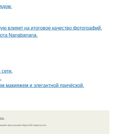
ядом.
мую влияет на итоговое качество фотографий.
ота Nanabanana.
 сети.
.
м макияжем и элегантной причёской.
язь
решено при указании обратной гиперссылки.