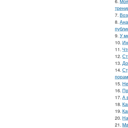
6.
Моя
трени
7.
Воз
8.
Ана
публи
9.
У м
10.
Ин
11.
Чт
12.
Ст
13.
До
14.
Ст
порам
15.
Не
16.
Пр
17.
А 
18.
Ка
19.
Ка
20.
На
21.
Ma