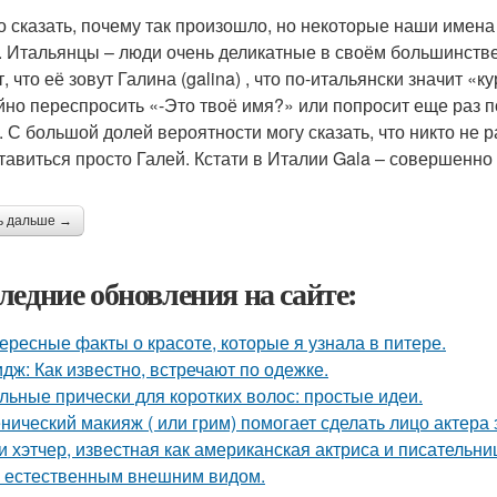
о сказать, почему так произошло, но некоторые наши имен
. Итальянцы – люди очень деликатные в своём большинстве
, что её зовут Галина (galina) , что по-итальянски значит «
йно переспросить «-Это твоё имя?» или попросит еще раз п
. С большой долей вероятности могу сказать, что никто не р
тавиться просто Галей. Кстати в Италии Gala – совершенно
ь дальше →
ледние обновления на сайте:
ересные факты о красоте, которые я узнала в питере.
дж: Как известно, встречают по одежке.
льные прически для коротких волос: простые идеи.
нический макияж ( или грим) помогает сделать лицо актера
и хэтчер, известная как американская актриса и писательн
 естественным внешним видом.