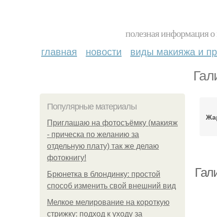
полезная информация о 
главная
новости
виды макияжа и пр
Гал
Популярные материалы
Жа
Приглашаю на фотосъёмку (макияж
- прическа по желанию за
отдельную плату) так же делаю
фотокнигу!
Гал
Брюнетка в блондинку: простой
способ изменить свой внешний вид
Мелкое мелирование на короткую
стрижку: подход к уходу за