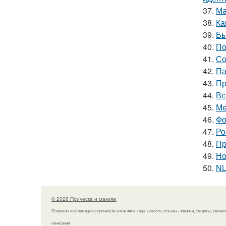
37.
Ма
38.
Ка
39.
Бы
40.
По
41.
Со
42.
Па
43.
Пр
44.
Вс
45.
Мe
46.
Фо
47.
Ро
48.
Пр
49.
Но
50.
NL
© 2026 Прическа и макияж
Полезная информация о прическах и макияже лица, новости, отзывы, новинки, секреты, техник
нанесения