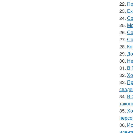
22.
По
23.
Ex
24.
Со
25.
Мо
26.
Со
27.
Со
28.
Ко
29.
До
30.
Не
31.
В 
32.
Хо
33.
Пр
сваде
34.
В 
таког
35.
Хо
персо
36.
Ис
идент