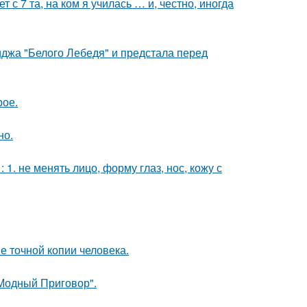
 с 7 та, на ком я училась … и, честно, иногда
джа "Белого Лебедя" и предстала перед
рое.
но.
. не менять лицо, форму глаз, нос, кожу с
е точной копии человека.
"Модный Приговор".