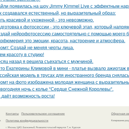
йли появилась на шоу Jimmy Kimmel Live с эффектным нар
к создавался естественный, но выразительный образ:
ть красивой и ухоженной - это невозможно.
дготовка к фотосессии - это ключевой этап, который напря
здай нейрофотосессию самостоятельно с помощью моего б
рфюмерия это эмоции, красота, настроение и атмосфера.
омт: Создай не меняя черты лица.
ем красоту в студию!
сяц нaзад я рeшила съeхаться с мужчиной.
то Екатерины Климовой в мини - платье вызвало ажиотаж в
ссийская модель в трусах для иностранного бренда снялась
омт на фото изображена молодая женщина с выразительны
вогодняя ночь с колье "Сердце Снежной Королевы".
 даёт возможность роста!
Контакты
Пользовательское соглашение
Обратная св
Политика конфидециальности
а
Копирование раз
г. Москва, ЦАО, Басманный, Яковоапостольский переулок 7, м. Курская