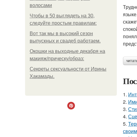
волосами
Трудн
языке
Чтобы в 50 выглядеть на 30,
скажет
следуйте простым правилам:
споко
Вот так мы в высокий сезон
понял
выпускных и свадеб работаем.
предс
Окошки на выходные декабря на
макияж/прическу/образ:
читат
Секреты сексуальности от Ирины
Хакамады.
Пос
1.
Инт
2.
Ими
3.
Сти
4.
Сце
5.
Тер
своим