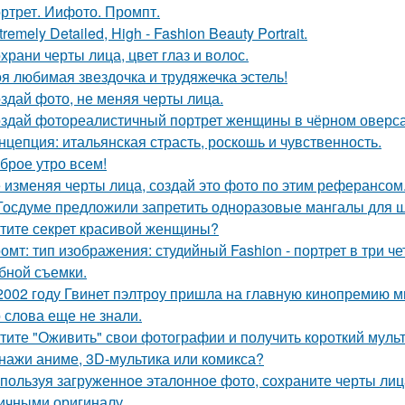
ртрет. Иифото. Промпт.
tremely Detailed, High - Fashion Beauty Portrait.
храни черты лица, цвет глаз и волос.
я любимая звездочка и трудяжечка эстель!
здай фото, не меняя черты лица.
здай фотореалистичный портрет женщины в чёрном оверса
нцепция: итальянская страсть, роскошь и чувственность.
брое утро всем!
 изменяя черты лица, создай это фото по этим реферансом
Госдуме предложили запретить одноразовые мангалы для 
тите секрет красивой женщины?
омт: тип изображения: студийный Fashion - портрет в три 
бной съемки.
2002 году Гвинет пэлтроу пришла на главную кинопремию мир
о слова еще не знали.
тите "Оживить" свои фотографии и получить короткий мульт
нажи аниме, 3D-мультика или комикса?
пользуя загруженное эталонное фото, сохраните черты лица,
ичными оригиналу.