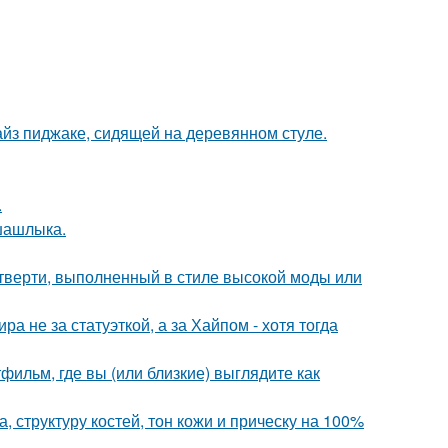
йз пиджаке, сидящей на деревянном стуле.
.
шашлыка.
четверти, выполненный в стиле высокой моды или
а не за статуэткой, а за Хайпом - хотя тогда
фильм, где вы (или близкие) выглядите как
 структуру костей, тон кожи и прическу на 100%