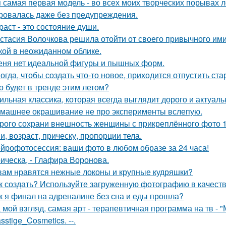
 самая первая модель - во всех моих творческих порывах лет
ровалась даже без предупреждения.
раст - это состояние души.
стасия Волочкова решила отойти от своего привычного ими
кой в неожиданном облике.
еня нет идеальной фигуры и пышных форм.
огда, чтобы создать что-то новое, приходится отпустить ста
о будет в тренде этим летом?
ильная классика, которая всегда выглядит дорого и актуаль
машнее окрашивание не про эксперименты вслепую.
рого сохрани внешность женщины с прикреплённого фото 1: 1
и, возраст, прическу, пропорции тела.
йрофотосессия: ваши фото в любом образе за 24 часа!
ическа, - Глафира Воронова.
вам нравятся нежные локоны и крупные кудряшки?
к создать? Используйте загруженную фотографию в качеств
к я финал на адреналине без сна и еды прошла?
 мой взгляд, самая арт - терапевтичная программа на тв - 
sstige_Cosmetics. --.