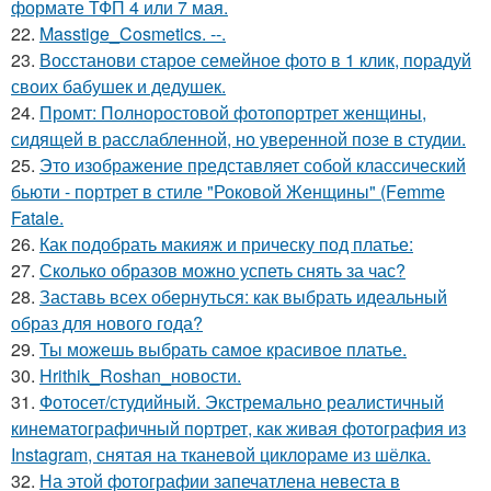
формате ТФП 4 или 7 мая.
22.
Masstige_Cosmetics. --.
23.
Восстанови старое семейное фото в 1 клик, порадуй
своих бабушек и дедушек.
24.
Промт: Полноростовой фотопортрет женщины,
сидящей в расслабленной, но уверенной позе в студии.
25.
Это изображение представляет собой классический
бьюти - портрет в стиле "Роковой Женщины" (Femme
Fatale.
26.
Как подобрать макияж и прическу под платье:
27.
Сколько образов можно успеть снять за час?
28.
Заставь всех обернуться: как выбрать идеальный
образ для нового года?
29.
Ты можешь выбрать самое красивое платье.
30.
Hrithik_Roshan_новости.
31.
Фотосет/студийный. Экстремально реалистичный
кинематографичный портрет, как живая фотография из
Instagram, снятая на тканевой циклораме из шёлка.
32.
На этой фотографии запечатлена невеста в