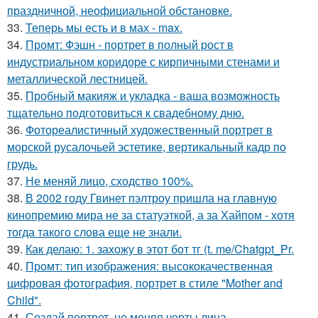
праздничной, неофициальной обстановке.
33.
Теперь мы есть и в мах - max.
34.
Промт: Фэшн - портрет в полный рост в
индустриальном коридоре с кирпичными стенами и
металлической лестницей.
35.
Пробный макияж и укладка - ваша возможность
тщательно подготовиться к свадебному дню.
36.
Фотореалистичный художественный портрет в
морской русалочьей эстетике, вертикальный кадр по
грудь.
37.
Не меняй лицо, сходство 100%.
38.
В 2002 году Гвинет пэлтроу пришла на главную
кинопремию мира не за статуэткой, а за Хайпом - хотя
тогда такого слова еще не знали.
39.
Как делаю: 1. захожу в этот бот тг (t. me/Chatgpt_Pr.
40.
Промт: тип изображения: высококачественная
цифровая фотография, портрет в стиле "Mother and
Child".
41.
Создай портрет, не меняя черты лица.