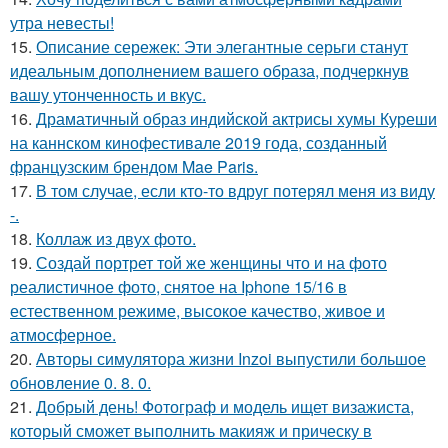
утра невесты!
15.
Описание сережек: Эти элегантные серьги станут
идеальным дополнением вашего образа, подчеркнув
вашу утонченность и вкус.
16.
Драматичный образ индийской актрисы хумы Куреши
на каннском кинофестивале 2019 года, созданный
французским брендом Mae Paris.
17.
В том случае, если кто-то вдруг потерял меня из виду
-.
18.
Коллаж из двух фото.
19.
Создай портрет той же женщины что и на фото
реалистичное фото, снятое на Iphone 15/16 в
естественном режиме, высокое качество, живое и
атмосферное.
20.
Авторы симулятора жизни Inzoi выпустили большое
обновление 0. 8. 0.
21.
Добрый день! Фотограф и модель ищет визажиста,
который сможет выполнить макияж и прическу в