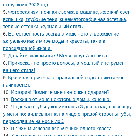
выпускниц 2026 год.
5.
Фотореализм, ночная съемка в машине, жесткий свет
вспышки, глубокие тени, кинематографичная эстетика,
теплые оттенки, журнальный стиль.
6.
Естественность всегда в моде - это утверждение
актуально как в мире моды и красоты, так и в
повседневной жизни.
7.
Давайте знакомиться! Меня зовут Ангелина.
8.
Прическа - не просто волосы, а мощный инструмент
вашего стиля!
9.
Красивая прическа с правильной подготовки волос
начинается.
10.
История! Помните мне цветочки подарили?
11.
Восхищают меня некоторые дамы, конечно.
12.
Я сделала губы у косметолога 3 дня назад, и к вечеру
у меня появились пятна на лице с правой стороны губы,
переходящие на нос и лоб.
13.
В 1989-м исчезли все ученики одного класса.
14.
Хочу поделиться с вами атмосферными кадрами