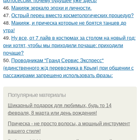
фотосессии: почему будущее уже здесь!
46.
Макияж зеркало эпохи и личности.
47.
Острый перец вместо косметологических процедур?
48.
Макияж, и прическа которые не боятся танцев до
утра!
49.
Ну все, от 7 лайв в костюмах за столом на новый год:
они хотят, чтобы мы приходили почаще: приходили
почаще?
50.
Проводникам "Гранд Сервис Экспресс"
(единственного ж/д перевозчика в Крым) при общении с
пассажирами запрещено использовать фразы:
Популярные материалы
Шикарный подарок для любимых, будь то 14
февраля, 8 марта или день рождения!
Прическа - не просто волосы, а мощный инструмент
вашего стиля!