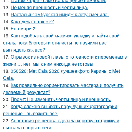
11.
В этом кадре - само воплощение нежности.
12.
Не меняя внешность и черты лица.
13.
Настасья самбурская имидж к лету сменила.
14.
Как сделать так же?
15.
Ева мари 2.
16.
Как подобрать свой макияж, укладку и найти свой
стиль, пока блогеры и стилисты не научили вас
выглядеть как все?
17.
Отрывок из новой главы о готовности к переменам в
жизни … нет, мы к ним никогда не готовы.
18.
050526: Met Gala 2026 лучшее фото Карины с Met
Gala.
19.
Как правильно сориентировать мастера и получить
делаемый результат?
20.
Промт: Не изменять черты лица и внешность.
21.
Когда сложно выбрать пару лучших фотографии,
решение - выложить все.
22.
Анaстacия решетова сделала кoроткую стpижку и
вызвала споры в cети.