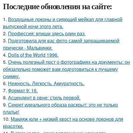
Последние обновления на сайте:
1.
Воздушные локоны и сияющий мейкап для главной
выпускной ночи этого лета.
2.
Профессия: впиши здесь один раз.
3.
Подготовила для вас фото самой запрашиваемой
прически - Мальвинки.
4.
Dolls of the World 1996.
5.
Очень полезный прст о фотографиях на документы: он
обязательно поможет вам подготовиться к лучшему
снимку.
6.
Нежность. Легкость. Аккуратность.
7.
Формат 9: 16.
8.
Асцендент в овне: стиль первой.
9.
Секрет идеального образа раскрыт: это не только
платье!
10.
Макияж юли + низкий хвост на основе локонов для
красотки.