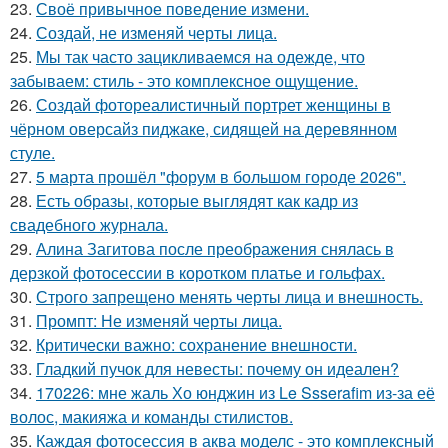
23.
Своё привычное поведение измени.
24.
Создай, не изменяй черты лица.
25.
Мы так часто зацикливаемся на одежде, что
забываем: стиль - это комплексное ощущение.
26.
Создай фотореалистичный портрет женщины в
чёрном оверсайз пиджаке, сидящей на деревянном
стуле.
27.
5 марта прошёл "форум в большом городе 2026".
28.
Есть образы, которые выглядят как кадр из
свадебного журнала.
29.
Алина Загитова после преображения снялась в
дерзкой фотосессии в коротком платье и гольфах.
30.
Строго запрещено менять черты лица и внешность.
31.
Промпт: Не изменяй черты лица.
32.
Критически важно: сохранение внешности.
33.
Гладкий пучок для невесты: почему он идеален?
34.
170226: мне жаль Хо юнджин из Le Ssserafim из-за её
волос, макияжа и команды стилистов.
35.
Каждая фотосессия в аква моделс - это комплексный