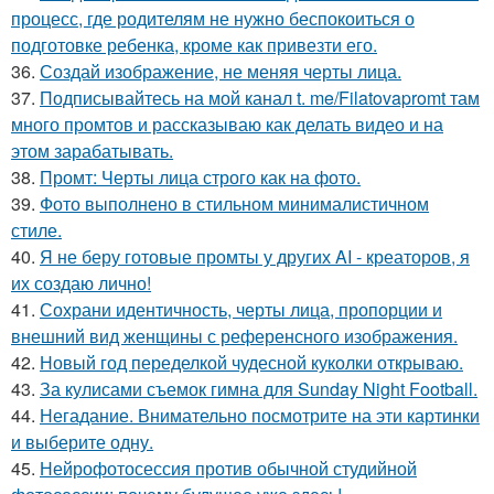
процесс, где родителям не нужно беспокоиться о
подготовке ребенка, кроме как привезти его.
36.
Создай изображение, не меняя черты лица.
37.
Подписывайтесь на мой канал t. me/Filatovapromt там
много промтов и рассказываю как делать видео и на
этом зарабатывать.
38.
Промт: Черты лица строго как на фото.
39.
Фото выполнено в стильном минималистичном
стиле.
40.
Я не беру готовые промты у других AI - креаторов, я
их создаю лично!
41.
Сохрани идентичность, черты лица, пропорции и
внешний вид женщины с референсного изображения.
42.
Новый год переделкой чудесной куколки открываю.
43.
За кулисами съемок гимна для Sunday Night Football.
44.
Негадание. Внимательно посмотрите на эти картинки
и выберите одну.
45.
Нейрофотосессия против обычной студийной