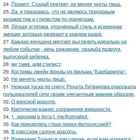
24.
Промпт: Создай портрет, не меняя черты лица.
25.
Да, я признаюсь, что не являюсь трендовым
визажистом и стилистом по прическам.
26.
Лёгкая эстетика, утончённый стиль и искренние
эмоции, которые оживают в каждом кадре.
27.
Каждая женщина мечтает выглядеть идеально на
любом событии - день рождение, свадьба подруги,
выпускной ребенка.
28.
ии таккк. адм стилист:
29.
Костюмы джейн фонды из фильма "Барбарелла".
30.
Не менять черты лица\.
31.
Нежная тоска по снегу: Рената Литвинова очаровала
пользователей сети своим элегантным зимним образом.
32.
О женской красоте.
33.
Критически важно: сохранение внешности.
34.
1. заходим в бота t. me/Aizimabot.
35.
Как преодолеть страх перед фотосессией?
36.
В одесском салоне красоты.
37.
Внимание! Только в том случае, если вам нравится