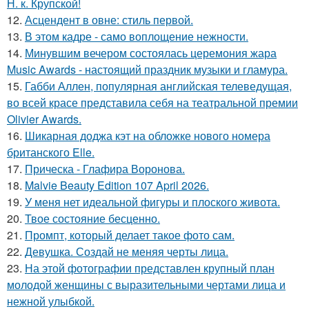
Н. к. Крупской!
12.
Асцендент в овне: стиль первой.
13.
В этом кадре - само воплощение нежности.
14.
Минувшим вечером состоялась церемония жара
Music Awards - настоящий праздник музыки и гламура.
15.
Габби Аллен, популярная английская телеведущая,
во всей красе представила себя на театральной премии
Olivier Awards.
16.
Шикарная доджа кэт на обложке нового номера
британского Elle.
17.
Прическа - Глафира Воронова.
18.
Malvie Beauty Edition 107 April 2026.
19.
У меня нет идеальной фигуры и плоского живота.
20.
Твое состояние бесценно.
21.
Промпт, который делает такое фото сам.
22.
Девушка. Создай не меняя черты лица.
23.
На этой фотографии представлен крупный план
молодой женщины с выразительными чертами лица и
нежной улыбкой.