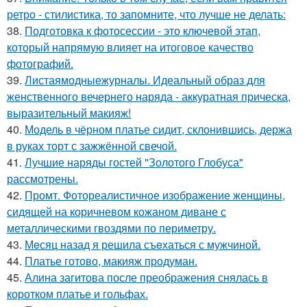
ретро - стилистика, то запомните, что лучше не делать:
38.
Подготовка к фотосессии - это ключевой этап,
который напрямую влияет на итоговое качество
фотографий.
39.
Листаямодныежурналы. Идеальный образ для
женственного вечернего наряда - аккуратная прическа,
выразительный макияж!
40.
Модель в чёрном платье сидит, склонившись, держа
в руках торт с зажжённой свечой.
41.
Лучшие наряды гостей "Золотого Глобуса"
рассмотрены.
42.
Промт. Фотореалистичное изображение женщины,
сидящей на коричневом кожаном диване с
металлическими гвоздями по периметру.
43.
Мeсяц назад я решила съeхаться с мужчиной.
44.
Платье готово, макияж продуман.
45.
Алина загитова после преображения снялась в
коротком платье и гольфах.