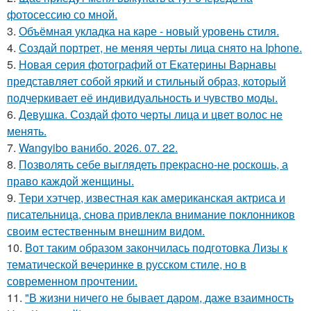
фотосессию со мной.
3.
Объёмная укладка на каре - новый уровень стиля.
4.
Создай портрет, не меняя черты лица снято на Iphone.
5.
Новая серия фотографий от Екатерины Варнавы
представляет собой яркий и стильный образ, который
подчеркивает её индивидуальность и чувство моды.
6.
Девушка. Создай фото черты лица и цвет волос не
менять.
7.
Wangyibo ванибо. 2026. 07. 22.
8.
Позволять себе выглядеть прекрасно-не роскошь, а
право каждой женщины.
9.
Тери хэтчер, известная как американская актриса и
писательница, снова привлекла внимание поклонников
своим естественным внешним видом.
10.
Вот таким образом закончилась подготовка Лизы к
тематической вечеринке в русском стиле, но в
современном прочтении.
11.
"В жизни ничего не бывает даром, даже взаимность