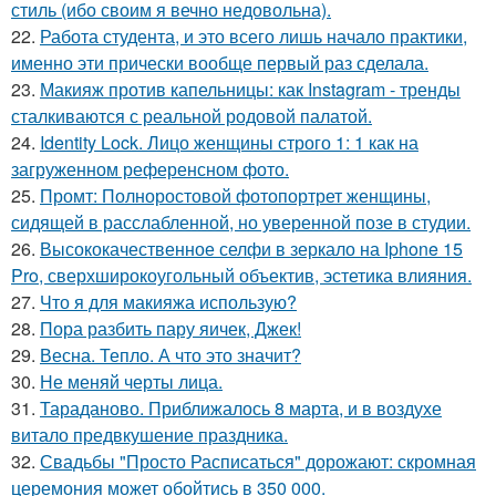
стиль (ибо своим я вечно недовольна).
22.
Работа студента, и это всего лишь начало практики,
именно эти прически вообще первый раз сделала.
23.
Макияж против капельницы: как Instagram - тренды
сталкиваются с реальной родовой палатой.
24.
Identity Lock. Лицо женщины строго 1: 1 как на
загруженном референсном фото.
25.
Промт: Полноростовой фотопортрет женщины,
сидящей в расслабленной, но уверенной позе в студии.
26.
Высококачественное селфи в зеркало на Iphone 15
Pro, сверхширокоугольный объектив, эстетика влияния.
27.
Что я для макияжа использую?
28.
Пора разбить пару яичек, Джек!
29.
Весна. Тепло. А что это значит?
30.
Не меняй черты лица.
31.
Тараданово. Приближалось 8 марта, и в воздухе
витало предвкушение праздника.
32.
Свадьбы "Просто Расписаться" дорожают: скромная
церемония может обойтись в 350 000.