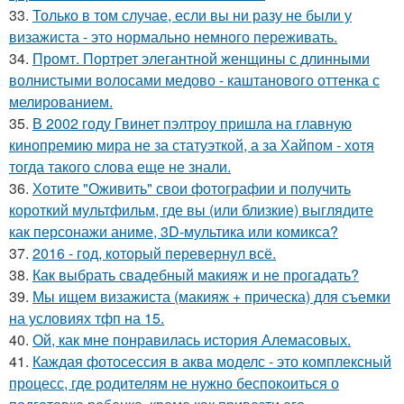
33.
Только в том случае, если вы ни разу не были у
визажиста - это нормально немного переживать.
34.
Промт. Портрет элегантной женщины с длинными
волнистыми волосами медово - каштанового оттенка с
мелированием.
35.
В 2002 году Гвинет пэлтроу пришла на главную
кинопремию мира не за статуэткой, а за Хайпом - хотя
тогда такого слова еще не знали.
36.
Хотите "Оживить" свои фотографии и получить
короткий мультфильм, где вы (или близкие) выглядите
как персонажи аниме, 3D-мультика или комикса?
37.
2016 - год, который перевернул всё.
38.
Как выбрать свадебный макияж и не прогадать?
39.
Мы ищем визажиста (макияж + прическа) для съемки
на условиях тфп на 15.
40.
Ой, как мне понравилась история Алемасовых.
41.
Каждая фотосессия в аква моделс - это комплексный
процесс, где родителям не нужно беспокоиться о