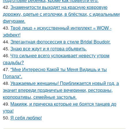
подготовке ребенка, кроме как привезти его.
42.
Знаменитости выходят на красную ковровую
дорожку, одетые с иголочки, в блёстках, с идеальными
фигурами.
43.
Твоё лицо + искусственный интеллект = WOW -
эффект!
44.
Элегантная фотосессия в стиле Bridal Boudoir.
45.
Знаю все ждут и я готова объявить.
46.
Что сильнее всего успокаивает невесту утром
свадьбы?
47.
"Мне Интересно Какой ты Меня Видишь и ты
Попала".
48.
Уважаемые женщины! Приближается новый год, а
значит впереди прздничгые вечеринки, рестораны,
корпоративы, семейные застолья.
49.
Макияж, и прическа которые не боятся танцев до
утра!
50.
Я себя люблю!