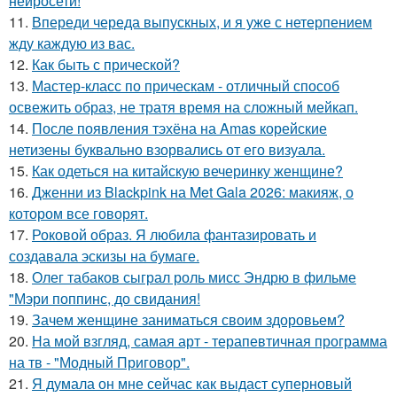
нейросети!
11.
Впереди череда выпускных, и я уже с нетерпением
жду каждую из вас.
12.
Как быть с прической?
13.
Мастер-класс по прическам - отличный способ
освежить образ, не тратя время на сложный мейкап.
14.
После появления тэхёна на Amas корейские
нетизены буквально взорвались от его визуала.
15.
Как одеться на китайскую вечеринку женщине?
16.
Дженни из Blackpink на Met Gala 2026: макияж, о
котором все говорят.
17.
Роковой образ. Я любила фантазировать и
создавала эскизы на бумаге.
18.
Олег табаков сыграл роль мисс Эндрю в фильме
"Мэри поппинс, до свидания!
19.
Зачем женщине заниматься своим здоровьем?
20.
На мой взгляд, самая арт - терапевтичная программа
на тв - "Модный Приговор".
21.
Я думала он мне сейчас как выдаст суперновый