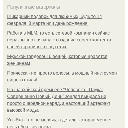
Популярные материалы
Шикарный подарок для любимых, будь то 14
февраля, 8 марта или день рождения!
Работа в MLM, то есть сетевой компании сейчас
неразрывно связана с создание своего контента,
своей страницы в соц сетях.
Мужской гардероб: 6 вещей, которые нравятся
женщинам
Прическа - не просто волосы, а мощный инструмент
вашего стиля!
На шанхайской премьере "Человека - Паука:
Совершенно Новый День" зендея выбрала не
просто очередной наряд, а настоящий артефакт
высокой моды.
Улыбка - это не мелочь, а деталь, которая меняет
весь образ человека.