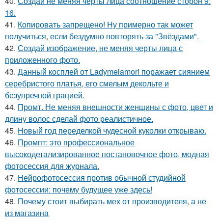
40.
Создай не меняя черты лица соотношение сторон 9:
16.
41.
Копировать запрещено! Ну примерно так может
получиться, если бездумно повторять за "Звёздами".
42.
Создай изображение, не меняя черты лица с
приложенного фото.
43.
Данный косплей от Ladymelamori поражает сиянием
серебристого платья, его смелым декольте и
безупречной грацией.
44.
Промт. Не меняя внешности женщины с фото, цвет и
длину волос сделай фото реалистичное.
45.
Новый год переделкой чудесной куколки открываю.
46.
Промпт: это профессиональное
высокодетализированное постановочное фото, модная
фотосессия для журнала.
47.
Нейрофотосессия против обычной студийной
фотосессии: почему будущее уже здесь!
48.
Почему стоит выбирать мех от производителя, а не
из магазина