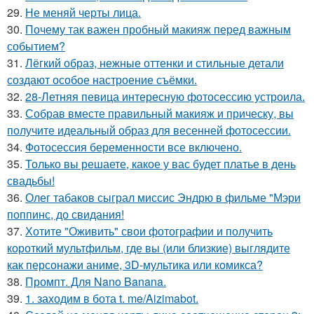
29.
Не меняй черты лица.
30.
Почему так важен пробный макияж перед важным
событием?
31.
Лёгкий образ, нежные оттенки и стильные детали
создают особое настроение съёмки.
32.
28-Летняя певица интересную фотосессию устроила.
33.
Собрав вместе правильный макияж и прическу, вы
получите идеальный образ для весенней фотосессии.
34.
Фотосессия беременности все включено.
35.
Только вы решаете, какое у вас будет платье в день
свадьбы!
36.
Олег табаков сыграл миссис Эндрю в фильме "Мэри
поппинс, до свидания!
37.
Хотите "Оживить" свои фотографии и получить
короткий мультфильм, где вы (или близкие) выглядите
как персонажи аниме, 3D-мультика или комикса?
38.
Промпт. Для Nano Banana.
39.
1. заходим в бота t. me/Aizimabot.