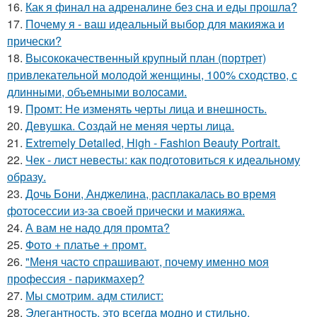
16.
Как я финал на адреналине без сна и еды прошла?
17.
Почему я - ваш идеальный выбор для макияжа и
прически?
18.
Высококачественный крупный план (портрет)
привлекательной молодой женщины, 100% сходство, с
длинными, объемными волосами.
19.
Промт: Не изменять черты лица и внешность.
20.
Девушка. Создай не меняя черты лица.
21.
Extremely Detailed, High - Fashion Beauty Portrait.
22.
Чек - лист невесты: как подготовиться к идеальному
образу.
23.
Дочь Бони, Анджелина, расплакалась во время
фотосессии из-за своей прически и макияжа.
24.
А вам не надо для промта?
25.
Фото + платье + промт.
26.
"Меня часто спрашивают, почему именно моя
профессия - парикмахер?
27.
Мы смотрим. адм стилист:
28.
Элегантность, это всегда модно и стильно.