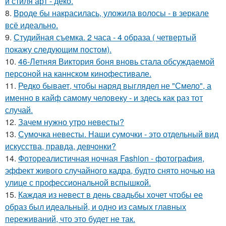
и стиля арт - деко.
8.
Вроде бы накрасилась, уложила волосы - в зеркале
всё идеально.
9.
Студийная съемка. 2 часа - 4 образа ( четвертый
покажу следующим постом).
10.
46-Летняя Виктория боня вновь стала обсуждаемой
персоной на каннском кинофестивале.
11.
Редко бывает, чтобы наряд выглядел не "Смело", а
именно в кайф самому человеку - и здесь как раз тот
случай.
12.
Зачем нужно утро невесты?
13.
Сумочка невесты. Наши сумочки - это отдельный вид
искусства, правда, девчонки?
14.
Фотореалистичная ночная Fashion - фотография,
эффект живого случайного кадра, будто снято ночью на
улице с профессиональной вспышкой.
15.
Каждая из невест в день свадьбы хочет чтобы ее
образ был идеальный, и одно из самых главных
переживаний, что это будет не так.