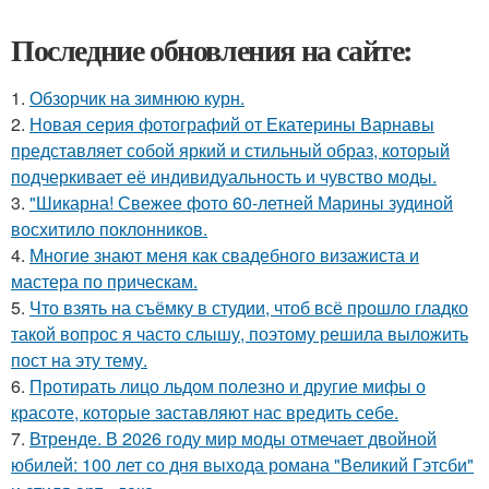
Последние обновления на сайте:
1.
Обзорчик на зимнюю курн.
2.
Новая серия фотографий от Екатерины Варнавы
представляет собой яркий и стильный образ, который
подчеркивает её индивидуальность и чувство моды.
3.
"Шикарна! Свежее фото 60-летней Марины зудиной
восхитило поклонников.
4.
Многие знают меня как свадебного визажиста и
мастера по прическам.
5.
Что взять на съёмку в студии, чтоб всё прошло гладко
такой вопрос я часто слышу, поэтому решила выложить
пост на эту тему.
6.
Протирать лицо льдом полезно и другие мифы о
красоте, которые заставляют нас вредить себе.
7.
Втренде. В 2026 году мир моды отмечает двойной
юбилей: 100 лет со дня выхода романа "Великий Гэтсби"