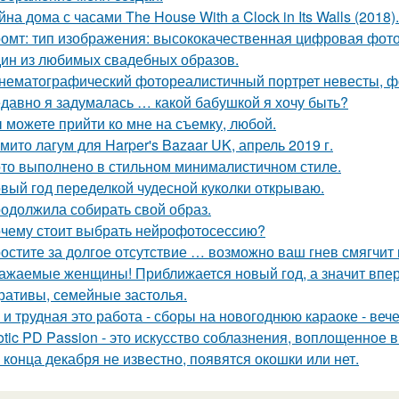
йна дома с часами The House With a Clock in Its Walls (2018).
омт: тип изображения: высококачественная цифровая фотогр
ин из любимых свадебных образов.
нематографический фотореалистичный портрет невесты, фо
давно я задумалась … какой бабушкой я хочу быть?
 можете прийти ко мне на съемку, любой.
мито лагум для Harper's Bazaar UK, апрель 2019 г.
то выполнено в стильном минималистичном стиле.
вый год переделкой чудесной куколки открываю.
одолжила собирать свой образ.
чему стоит выбрать нейрофотосессию?
остите за долгое отсутствие … возможно ваш гнев смягчит
ажаемые женщины! Приближается новый год, а значит впер
ративы, семейные застолья.
 и трудная это работа - сборы на новогоднюю караоке - веч
otic PD Passion - это искусство соблазнения, воплощенное в
 конца декабря не известно, появятся окошки или нет.