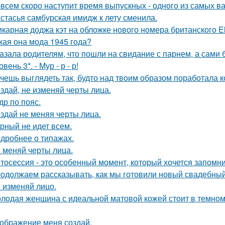
всем скоро наступит время выпускных - одного из самых в
стасья самбурская имидж к лету сменила.
карная доджа кэт на обложке нового номера британского El
кая она мода 1945 года?
азала родителям, что пошли на свидание с парнем, а сами 
овень 3*. - Мур - р - р!
чешь выглядеть так, будто над твоим образом поработала к
здай, не изменяй черты лица.
др по пояс.
здай не меняя черты лица.
рный не идет всем.
дробнее о типажах.
 меняй черты лица.
тосессия - это особенный момент, который хочется запомни
одолжаем рассказывать, как мы готовили новый свадебный 
 изменяй лицо.
лодая женщина с идеальной матовой кожей стоит в темном
ображение меня создай.