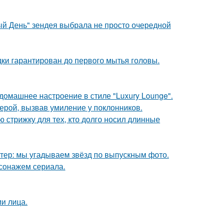
й День" зендея выбрала не просто очередной
дки гарантирован до первого мытья головы.
омашнее настроение в стиле "Luxury Lounge".
ерой, вызвав умиление у поклонников.
ю стрижку для тех, кто долго носил длинные
етер: мы угадываем звёзд по выпускным фото.
сонажем сериала.
и лица.