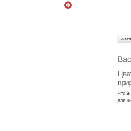
читат
Вас
Цвет
при
Чтобы
для н