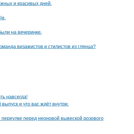
ажных и красивых дней.
le.
были на вечеринке.
оманда визажистов и стилистов из глянца?
ть навсегда!
выпуск и что вас ждёт внутри.
 переулке перед неоновой вывеской розового