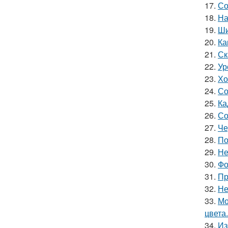
17.
Со
18.
На
19.
Ши
20.
Ка
21.
Ск
22.
Ур
23.
Хо
24.
Со
25.
Ка
26.
Со
27.
Че
28.
По
29.
Не
30.
Фо
31.
Пр
32.
Не
33.
Мо
цвета.
34.
Из