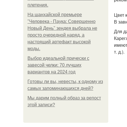
плетения.
Цвет 
На шанхайской премьере
В зав
"Человека - Паука: Совершенно
Новый День" зендея выбрала не
Для д
просто очередной наряд, а
Карег
настоящий артефакт высокой
имеют
моды.
т. д.).
Выбор идеальной прически с
завесой челки: 70 лучших
вариантов на 2024 год
Готовы ли вы, невесты, к одному из
самых запоминающихся дней?
Мы дарим полный образ за репост
этой записи?