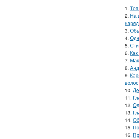
1.
Топ
2.
На 
наряд
3.
Объ
4.
Одн
5.
Сти
6.
Как
7.
Мак
8.
Анд
9.
Кар
волос
10.
Де
11.
Гл
12.
Од
13.
Гл
14.
Об
15.
По
16.
Пр