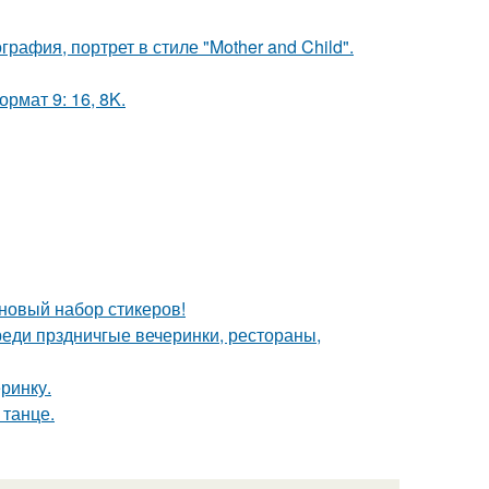
афия, портрет в стиле "Mother and Child".
рмат 9: 16, 8K.
 новый набор стикеров!
еди прздничгые вечеринки, рестораны,
еринку.
 танце.