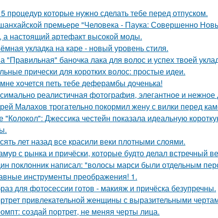
 5 процедур которые нужно сделать тебе перед отпуском.
шанхайской премьере "Человека - Паука: Совершенно Новы
, а настоящий артефакт высокой моды.
ёмная укладка на каре - новый уровень стиля.
а "Правильная" баночка лака для волос и успех твоей укла
льные прически для коротких волос: простые идеи.
 мне хочется петь тебе деферамбы доченька!
симально реалистичная фотография, элегантное и нежное д
рей Малахов трогательно покормил жену с вилки перед кам
е "Колокол": Джессика честейн показала идеальную коротку
ы.
сять лет назад все красили веки плотными слоями.
амур с рынка и причёски, которые будто делал встречный в
ин поклонник написал: "волосы марси были отдельным пер
авные инструменты преображения! 1.
раз для фотосессии готов - макияж и причёска безупречны.
ртрет привлекательной женщины с выразительными чертам
омпт: создай портрет, не меняя черты лица.