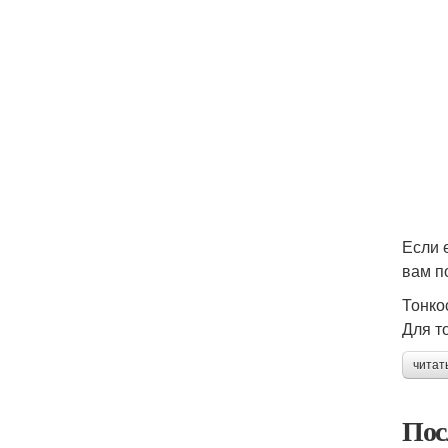
Если 
вам п
Тонко
Для т
читат
Пос