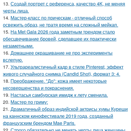
13.
Создай портрет с референса, качество 4K, не меняя
черты лица.
14.
Мастер-класс по прическам - отличный способ
освежить образ, не тратя время на сложный мейкап.
15.
На Met Gala 2026 года заметным трендом стало
обесцвечивание бровей, сделавшее их практически
незаметными.
16.
Домашнее окрашивание не про эксперименты
вслепую.
17.
Ультрареалистичный кадр в стиле Pinterest, эффект
живого случайного снимка (Candid Shot), формат 3: 4.
18.
Преображение. "До": кожа имеет некоторые
несовершенства и покраснения.
19.
Настасья самбурская имидж к лету сменила.
20.
Мастер по гриму:
21.
Драматичный образ индийской актрисы хумы Куреши
на каннском кинофестивале 2019 года, созданный
французским брендом Mae Paris.
22.
Строго обязательно не менять черты лица женщины