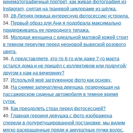
кинематографичный портрет, как живая фотография из
Instagram, снятая на тканевой циклораме из шёлка.
33.
28-Летняя певица интересную фотосессию устроила.
34.
Первый образ для Ани я подобрала максимально
придерживаясь ее природного типажа.
35.
Молодая женщина с идеальной матовой кожей стоит
в темном переулке перед неоновой вывеской розового
цвета.
36.
А представляете, кто-то 6-го или даже 7-го марта
остался дома и не пришёл с коллективом или подругой/
другом к нам на вечеринку?
37.
Используй моё загруженное фото как основу.
38.
На снимке запечатлена девушка, позирующая на
пассажирском сиденье автомобиля в темное время
суток.
39.
Как преодолеть страх перед фотосессией?
40.
Главная героиня девушка с фото изображена
спереди в полуретушированной постановке, мы видим
мягко раскрашенные пряди и аккуратные пучки волос.