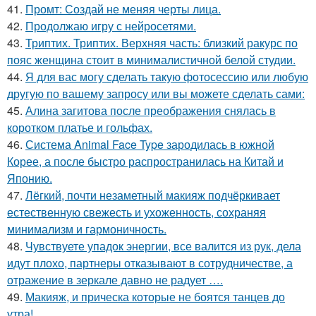
41.
Промт: Создай не меняя черты лица.
42.
Продолжаю игру с нейросетями.
43.
Триптих. Триптих. Верхняя часть: близкий ракурс по
пояс женщина стоит в минималистичной белой студии.
44.
Я для вас могу сделать такую фотосессию или любую
другую по вашему запросу или вы можете сделать сами:
45.
Алина загитова после преображения снялась в
коротком платье и гольфах.
46.
Система Animal Face Type зародилась в южной
Корее, а после быстро распространилась на Китай и
Японию.
47.
Лёгкий, почти незаметный макияж подчёркивает
естественную свежесть и ухоженность, сохраняя
минимализм и гармоничность.
48.
Чувствуете упадок энергии, все валится из рук, дела
идут плохо, партнеры отказывают в сотрудничестве, а
отражение в зеркале давно не радует ….
49.
Макияж, и прическа которые не боятся танцев до
утра!