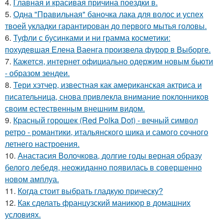
4.
Главная и красивая причина поездки в.
5.
Одна "Правильная" баночка лака для волос и успех
твоей укладки гарантирован до первого мытья головы.
6.
Туфли с бусинками и ни грамма косметики:
похудевшая Елена Ваенга произвела фурор в Выборге.
7.
Кажется, интернет официально одержим новым бьюти
- образом зендеи.
8.
Тери хэтчер, известная как американская актриса и
писательница, снова привлекла внимание поклонников
своим естественным внешним видом.
9.
Красный горошек (Red Polka Dot) - вечный символ
ретро - романтики, итальянского шика и самого сочного
летнего настроения.
10.
Анастасия Волочкова, долгие годы верная образу
белого лебедя, неожиданно появилась в совершенно
новом амплуа.
11.
Когда стоит выбрать гладкую прическу?
12.
Как сделать французский маникюр в домашних
условиях.