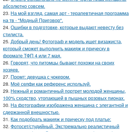
абсолютно совсем.
23.
На мой взгляд, самая арт - терапевтичная программа
на тв - "Модный Приговор".
24.
Ошибки в подготовке, которые выдают невесту без
стилиста.
25.
Добрый день! Фотограф и модель ищет визажиста,
который сможет выполнить макияж и прическу в
формате ТФП 4 или 7 мая.
26.
Говорят, что питомцы бывают похожи на своих
хозяев.
27.
Промт: девушка с чокером.
28.
Моё селфи как референс используй.
29.
Нежный и романтичный портрет молодой женщины,
100% сходство, утопающей в пышных розовых пионах.
30.
На фотографии изображена женщина с элегантной и
сдержанной внешностью.
31.
Как подобрать макияж и прическу под платье:
32.
Фотосет/студийный. Экстремально реалистичный