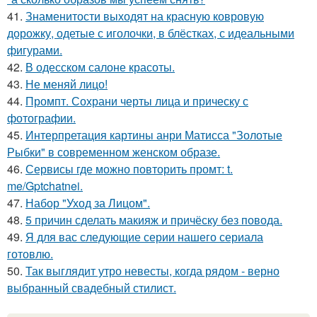
41.
Знаменитости выходят на красную ковровую
дорожку, одетые с иголочки, в блёстках, с идеальными
фигурами.
42.
В одесском салоне красоты.
43.
Не меняй лицо!
44.
Промпт. Сохрани черты лица и прическу с
фотографии.
45.
Интерпретация картины анри Матисса "Золотые
Рыбки" в современном женском образе.
46.
Сервисы где можно повторить промт: t.
me/Gptchatnei.
47.
Набор "Уход за Лицом".
48.
5 причин сделать макияж и причёску без повода.
49.
Я для вас следующие серии нашего сериала
готовлю.
50.
Так выглядит утро невесты, когда рядом - верно
выбранный свадебный стилист.