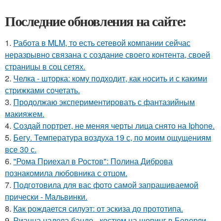
Последние обновления на сайте:
1.
Работа в MLM, то есть сетевой компании сейчас
неразрывно связана с создание своего контента, своей
страницы в соц сетях.
2.
Челка - шторка: кому подходит, как носить и с какими
стрижками сочетать.
3.
Продолжаю экспериментировать с фантазийным
макияжем.
4.
Создай портрет, не меняя черты лица снято на Iphone.
5.
Бегу. Температура воздуха 19 с, по моим ощущениям
все 30 с.
6.
"Рома Приехал в Ростов": Полина Диброва
познакомила любовника с отцом.
7.
Подготовила для вас фото самой запрашиваемой
прически - Мальвинки.
8.
Как рождается силуэт: от эскиза до прототипа.
9.
Рианна надела бандо - костюм на шопинг в Беверли -