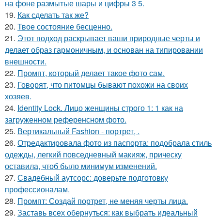
на фоне размытые шары и цифры 3 5.
19.
Как сделать так же?
20.
Твое состояние бесценно.
21.
Этот подход раскрывает ваши природные черты и
делает образ гармоничным, и основан на типировании
внешности.
22.
Промпт, который делает такое фото сам.
23.
Говорят, что питомцы бывают похожи на своих
хозяев.
24.
Identity Lock. Лицо женщины строго 1: 1 как на
загруженном референсном фото.
25.
Вертикальный Fashion - портрет, .
26.
Отредактировала фото из паспорта: подобрала стиль
одежды, легкий повседневный макияж, прическу
оставила, чтоб было минимум изменений.
27.
Свадебный аутсорс: доверьте подготовку
профессионалам.
28.
Промпт: Создай портрет, не меняя черты лица.
29.
Заставь всех обернуться: как выбрать идеальный