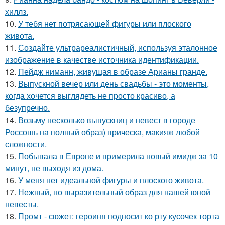
хиллз.
10.
У тебя нет потрясающей фигуры или плоского
живота.
11.
Создайте ультрареалистичный, используя эталонное
изображение в качестве источника идентификации.
12.
Пейдж ниманн, живущая в образе Арианы гранде.
13.
Выпускной вечер или день свадьбы - это моменты,
когда хочется выглядеть не просто красиво, а
безупречно.
14.
Возьму несколько выпускниц и невест в городе
Россошь на полный образ) прическа, макияж любой
сложности.
15.
Побывала в Европе и примерила новый имидж за 10
минут, не выходя из дома.
16.
У меня нет идеальной фигуры и плоского живота.
17.
Нежный, но выразительный образ для нашей юной
невесты.
18.
Промт - сюжет: героиня подносит ко рту кусочек торта