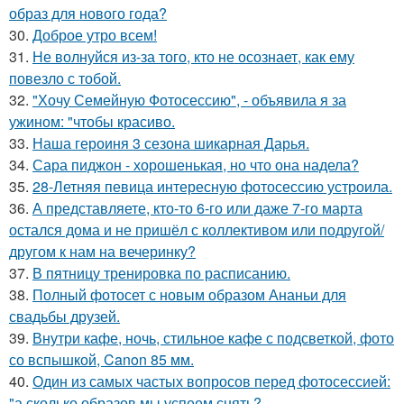
образ для нового года?
30.
Доброе утро всем!
31.
Не волнуйся из-за того, кто не осознает, как ему
повезло с тобой.
32.
"Хочу Семейную Фотосессию", - объявила я за
ужином: "чтобы красиво.
33.
Наша героиня 3 сезона шикарная Дарья.
34.
Сара пиджон - хорошенькая, но что она надела?
35.
28-Летняя певица интересную фотосессию устроила.
36.
А представляете, кто-то 6-го или даже 7-го марта
остался дома и не пришёл с коллективом или подругой/
другом к нам на вечеринку?
37.
В пятницу тренировка по расписанию.
38.
Полный фотосет с новым образом Ананьи для
свадьбы друзей.
39.
Внутри кафе, ночь, стильное кафе с подсветкой, фото
со вспышкой, Canon 85 мм.
40.
Один из самых частых вопросов перед фотосессией:
"а сколько образов мы успеем снять?